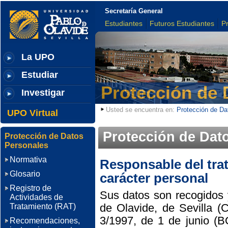
Secretaría General
Estudiantes
Futuros Estudiantes
P
La UPO
Estudiar
Protección de 
Investigar
Usted se encuentra en:
Protección de Da
UPO Virtual
Protección de Dat
Protección de Datos
Personales
Normativa
Responsable del tra
Glosario
carácter personal
Registro de
Sus datos son recogidos 
Actividades de
de Olavide, de Sevilla (
Tratamiento (RAT)
3/1997, de 1 de junio (B
Recomendaciones,