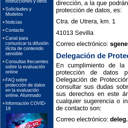
instrucciones y otros
dirección, a la que podrán
Solicitudes y
protección de datos, es:
Modelos
Ctra. de Utrera, km. 1
Noticias
Contacto
41013 Sevilla
Canal para
Correo electrónico:
sgene
comunicar la difusión
ilícita de contenido
sensible
Delegación de Prote
Consultas frecuentes
En cumplimiento de la 
sobre la evaluación
protección de datos p
online
Delegación de Protecció
FAQ sobre
protección de datos
consultar sus dudas sobr
en la evaluación
sus derechos en este ámb
online. Alumnado
cualquier sugerencia o i
Información COVID-
de contacto son:
19
Correo electrónico:
deleg