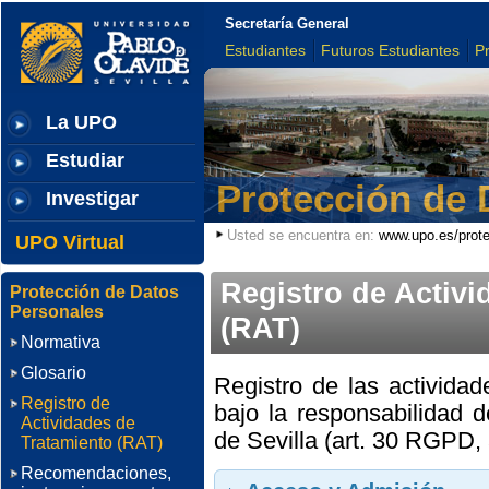
Secretaría General
Estudiantes
Futuros Estudiantes
P
La UPO
Estudiar
Protección de 
Investigar
Usted se encuentra en:
www.upo.es/prote
UPO Virtual
Registro de Activi
Protección de Datos
Personales
(RAT)
Normativa
Glosario
Registro de las activida
Registro de
bajo la responsabilidad 
Actividades de
de Sevilla (art. 30 RGPD
Tratamiento (RAT)
Recomendaciones,