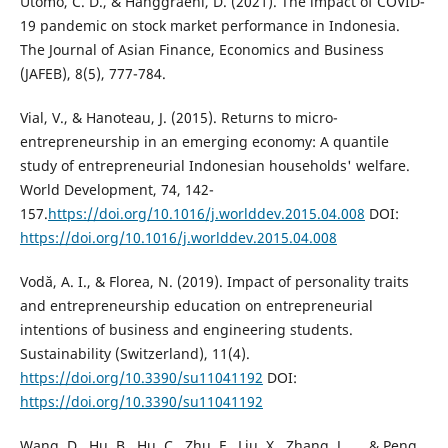
Utomo, C. D., & Hanggraeni, D. (2021). The impact of COVID-
19 pandemic on stock market performance in Indonesia.
The Journal of Asian Finance, Economics and Business
(JAFEB), 8(5), 777-784.
Vial, V., & Hanoteau, J. (2015). Returns to micro-
entrepreneurship in an emerging economy: A quantile
study of entrepreneurial Indonesian households' welfare.
World Development, 74, 142-
157.
https://doi.org/10.1016/j.worlddev.2015.04.008
DOI:
https://doi.org/10.1016/j.worlddev.2015.04.008
Vodă, A. I., & Florea, N. (2019). Impact of personality traits
and entrepreneurship education on entrepreneurial
intentions of business and engineering students.
Sustainability (Switzerland), 11(4).
https://doi.org/10.3390/su11041192
DOI:
https://doi.org/10.3390/su11041192
Wang, D., Hu, B., Hu, C., Zhu, F., Liu, X., Zhang, J., ... & Peng,