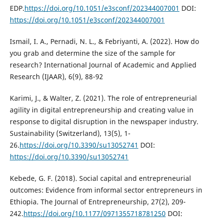
EDP.
https://doi.org/10.1051/e3sconf/202344007001
DOI:
https://doi.org/10.1051/e3sconf/202344007001
Ismail, I. A., Pernadi, N. L., & Febriyanti, A. (2022). How do
you grab and determine the size of the sample for
research? International Journal of Academic and Applied
Research (IJAAR), 6(9), 88-92
Karimi, J., & Walter, Z. (2021). The role of entrepreneurial
agility in digital entrepreneurship and creating value in
response to digital disruption in the newspaper industry.
Sustainability (Switzerland), 13(5), 1-
26.
https://doi.org/10.3390/su13052741
DOI:
https://doi.org/10.3390/su13052741
Kebede, G. F. (2018). Social capital and entrepreneurial
outcomes: Evidence from informal sector entrepreneurs in
Ethiopia. The Journal of Entrepreneurship, 27(2), 209-
242.
https://doi.org/10.1177/0971355718781250
DOI: