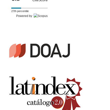
CiteScore
27th percentile
Powered by