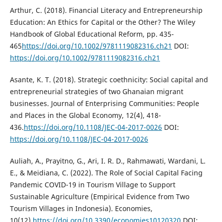
Arthur, C. (2018). Financial Literacy and Entrepreneurship
Education: An Ethics for Capital or the Other? The Wiley
Handbook of Global Educational Reform, pp. 435-
465
https://doi.org/10.1002/9781119082316.ch21
DOI:
https://doi.org/10.1002/9781119082316.ch21
Asante, K. T. (2018). Strategic coethnicity: Social capital and
entrepreneurial strategies of two Ghanaian migrant
businesses. Journal of Enterprising Communities: People
and Places in the Global Economy, 12(4), 418-
436.
https://doi.org/10.1108/JEC-04-2017-0026
DOI:
https://doi.org/10.1108/JEC-04-2017-0026
Auliah, A., Prayitno, G., Ari, I. R. D., Rahmawati, Wardani, L.
E., & Meidiana, C. (2022). The Role of Social Capital Facing
Pandemic COVID-19 in Tourism Village to Support
Sustainable Agriculture (Empirical Evidence from Two
Tourism Villages in Indonesia). Economies,
10(12).
https://doi.org/10.3390/economies10120320
DOI: