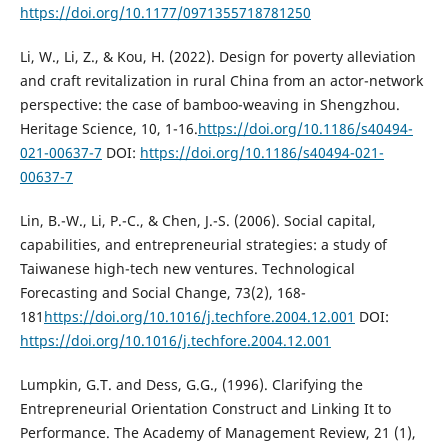
https://doi.org/10.1177/0971355718781250
Li, W., Li, Z., & Kou, H. (2022). Design for poverty alleviation
and craft revitalization in rural China from an actor-network
perspective: the case of bamboo-weaving in Shengzhou.
Heritage Science, 10, 1-16.
https://doi.org/10.1186/s40494-
021-00637-7
DOI:
https://doi.org/10.1186/s40494-021-
00637-7
Lin, B.-W., Li, P.-C., & Chen, J.-S. (2006). Social capital,
capabilities, and entrepreneurial strategies: a study of
Taiwanese high-tech new ventures. Technological
Forecasting and Social Change, 73(2), 168-
181
https://doi.org/10.1016/j.techfore.2004.12.001
DOI:
https://doi.org/10.1016/j.techfore.2004.12.001
Lumpkin, G.T. and Dess, G.G., (1996). Clarifying the
Entrepreneurial Orientation Construct and Linking It to
Performance. The Academy of Management Review, 21 (1),