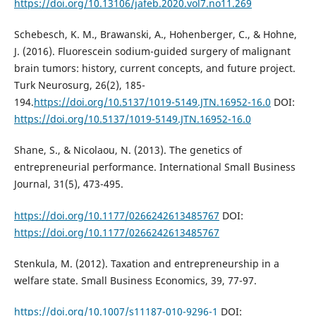
https://doi.org/10.13106/jafeb.2020.vol7.no11.269
Schebesch, K. M., Brawanski, A., Hohenberger, C., & Hohne,
J. (2016). Fluorescein sodium-guided surgery of malignant
brain tumors: history, current concepts, and future project.
Turk Neurosurg, 26(2), 185-
194.
https://doi.org/10.5137/1019-5149.JTN.16952-16.0
DOI:
https://doi.org/10.5137/1019-5149.JTN.16952-16.0
Shane, S., & Nicolaou, N. (2013). The genetics of
entrepreneurial performance. International Small Business
Journal, 31(5), 473-495.
https://doi.org/10.1177/0266242613485767
DOI:
https://doi.org/10.1177/0266242613485767
Stenkula, M. (2012). Taxation and entrepreneurship in a
welfare state. Small Business Economics, 39, 77-97.
https://doi.org/10.1007/s11187-010-9296-1
DOI: