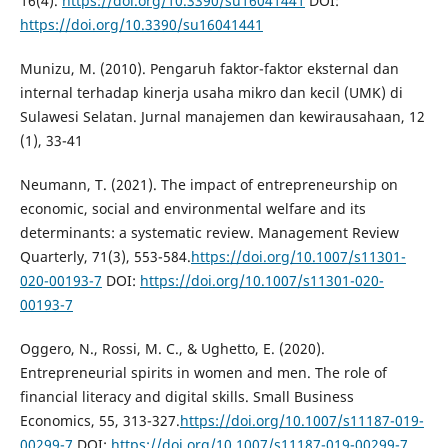
16(4).
https://doi.org/10.3390/su16041441
DOI:
https://doi.org/10.3390/su16041441
Munizu, M. (2010). Pengaruh faktor-faktor eksternal dan
internal terhadap kinerja usaha mikro dan kecil (UMK) di
Sulawesi Selatan. Jurnal manajemen dan kewirausahaan, 12
(1), 33-41
Neumann, T. (2021). The impact of entrepreneurship on
economic, social and environmental welfare and its
determinants: a systematic review. Management Review
Quarterly, 71(3), 553-584.
https://doi.org/10.1007/s11301-
020-00193-7
DOI:
https://doi.org/10.1007/s11301-020-
00193-7
Oggero, N., Rossi, M. C., & Ughetto, E. (2020).
Entrepreneurial spirits in women and men. The role of
financial literacy and digital skills. Small Business
Economics, 55, 313-327.
https://doi.org/10.1007/s11187-019-
00299-7
DOI:
https://doi.org/10.1007/s11187-019-00299-7