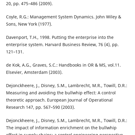
20, pp. 475–486 (2009).
Coyle, R.G.: Management System Dynamics. John Wiley &
Sons, New York (1977).
Davenport, T.H., 1998. Putting the enterprise into the
enterprise system. Harvard Business Review, 76 (4), pp.
121–131.
de Kok, A.G., Graves, S.C.: Handbooks in OR & MS, vol.11.
Elsevier, Amsterdam (2003).
Dejonckheere, J., Disney, S.M., Lambrecht, M.R., Towill, D.R.:
Measuring and avoiding the bullwhip effect: A control
theoretic approach. European Journal of Operational
Research 147, pp. 567–590 (2003).
Dejonckheere, J., Disney, S.M., Lambrecht, M.R., Towill, D.R.:
The impact of information enrichment on the bullwhip
effect in supply chains: a control engineering perspective.