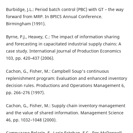
Burbidge, J.L.: Period batch control (PBC) with GT – the way
forward from MRP. In BPICS Annual Conference.
Birmingham (1991).
Byrne, P.J., Heavey, C.: The impact of information sharing
and forecasting in capacitated industrial supply chains: A
case study. International Journal of Production Economics
103, pp. 420–437 (2006).
Cachon, G., Fisher, M.: Campbell Soup's continuous
replenishment program: Evaluation and enhanced inventory
decision rules. Productions and Operations Management 6,
pp. 266–276 (1997).
Cachon, G., Fisher, M.: Supply chain inventory management
and the value of shared information. Management Science
46, pp. 1032–1048 (2000).
Campuzano Bolarín, F., Lario Esteban, F.C., Ros McDonnell,