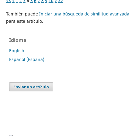
<<
<
1
2
3
4
5
6
7
8
9
10
>
>>
También puede
Iniciar una búsqueda de similitud avanzada
para este artículo.
Idioma
English
Español (España)
Enviar un artículo