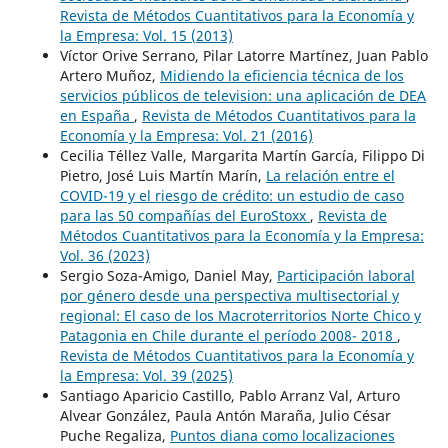
Revista de Métodos Cuantitativos para la Economía y
la Empresa: Vol. 15 (2013)
Víctor Orive Serrano, Pilar Latorre Martínez, Juan Pablo
Artero Muñoz,
Midiendo la eficiencia técnica de los
servicios públicos de television: una aplicación de DEA
en España
,
Revista de Métodos Cuantitativos para la
Economía y la Empresa: Vol. 21 (2016)
Cecilia Téllez Valle, Margarita Martín García, Filippo Di
Pietro, José Luis Martín Marín,
La relación entre el
COVID-19 y el riesgo de crédito: un estudio de caso
para las 50 compañías del EuroStoxx
,
Revista de
Métodos Cuantitativos para la Economía y la Empresa:
Vol. 36 (2023)
Sergio Soza-Amigo, Daniel May,
Participación laboral
por género desde una perspectiva multisectorial y
regional: El caso de los Macroterritorios Norte Chico y
Patagonia en Chile durante el período 2008- 2018
,
Revista de Métodos Cuantitativos para la Economía y
la Empresa: Vol. 39 (2025)
Santiago Aparicio Castillo, Pablo Arranz Val, Arturo
Alvear González, Paula Antón Maraña, Julio César
Puche Regaliza,
Puntos diana como localizaciones