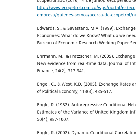
Ecopetrol S.A. (2016, 14 de junio). Recuperado d
http://www.ecopetrol.com.co/wps/portal/es/eco
empresa/quienes-somos/acerca-de-ecopetrol/nu
Edwards, S., & Savastano, M.A. (1999). Exchang
Economies: What do we Know? What do we need
Bureau of Economic Research Working Paper Ser
Ehrmann, M., & Fratzscher, M. (2005). Exchange
New evidence from real-time data. Journal of I
Finance, 24(2), 317-341.
Engel, C., & West, K.D. (2005). Exchange Rates 
of Political Economy, 113(3), 485-517.
Engle, R. (1982). Autoregressive Conditional Het
Estimates of the Variance of United Kingdom Inf
50(4), 987-1007.
Engle, R. (2002). Dynamic Conditional Correlatio