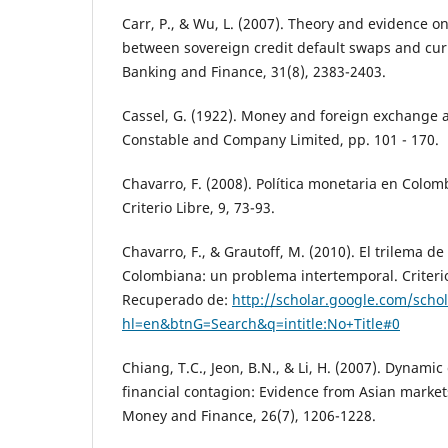
Carr, P., & Wu, L. (2007). Theory and evidence o
between sovereign credit default swaps and curr
Banking and Finance, 31(8), 2383-2403.
Cassel, G. (1922). Money and foreign exchange a
Constable and Company Limited, pp. 101 - 170.
Chavarro, F. (2008). Política monetaria en Colom
Criterio Libre, 9, 73-93.
Chavarro, F., & Grautoff, M. (2010). El trilema de
Colombiana: un problema intertemporal. Criterio 
Recuperado de:
http://scholar.google.com/scho
hl=en&btnG=Search&q=intitle:No+Title#0
Chiang, T.C., Jeon, B.N., & Li, H. (2007). Dynamic 
financial contagion: Evidence from Asian markets
Money and Finance, 26(7), 1206-1228.