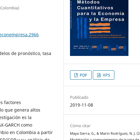
(Colombia)
teconempresa.2966
elos de pronóstico, tasa
PDF
XPS
Publicado
s factores
2019-11-08
lo que genera altos
estigación es la
MAX-GARCH como
Cómo citar
mbio en Colombia a partir
Maya Sierra, G., & Marin Rodríguez, N. J. (2
USD/COP y su análisis de
Modelación y comovimientos de la tasa de