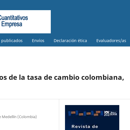
s publicados
Envíos
Declaración ética
Evaluadores/as
s de la tasa de cambio colombiana,
e Medellín (Colombia)