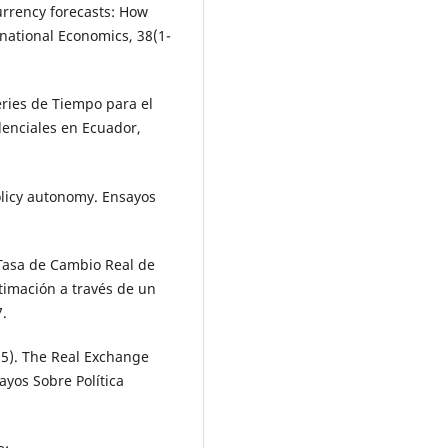
urrency forecasts: How
rnational Economics, 38(1-
eries de Tiempo para el
denciales en Ecuador,
olicy autonomy. Ensayos
a Tasa de Cambio Real de
timación a través de un
.
005). The Real Exchange
ayos Sobre Política