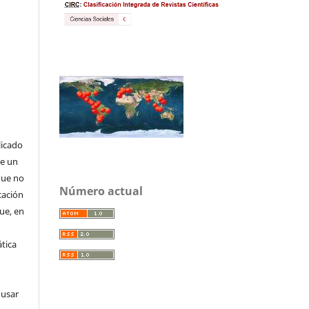
licado
de un
que no
Número actual
cación
que, en
tica
 usar