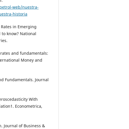
e:
petrol-web/nuestra-
estra-historia
e Rates in Emerging
 to know? National
ies.
 rates and fundamentals:
nternational Money and
and Fundamentals. Journal
eroscedasticity With
lation1. Econometrica,
n. Journal of Business &