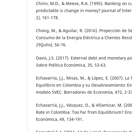
Chinn, M.D., & Meese, R.A. (1995). Banking on c
predictable is change in money? Journal of Inte
2), 161-178.
Chong, M., & Aguilar, R. (2016). Proyección de S
Consumo de la Energía Eléctrica a Clientes Resi
29(Julio), 56-76.
Davis, J.S. (2017). External debt and monetary p
Sobre Política Económica, 35, 53-63.
Echavarría, J.J., Misas, M., & López, E. (2007). L
Equilibrio en Colombia y su Desalineamiento: Es
modelo SVEC. Borradores de Economía, 472, 2-37
Echavarría, J.J., Vásquez, D., & Villamizar, M. (2
Rate in Colombia: Too Far from Equilibrium? Ens
Económica, 49, 134-191.