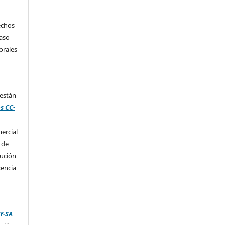
echos
caso
orales
 están
s CC-
ercial
 de
bución
cencia
Y-SA