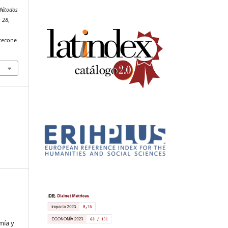
Métodos
,
28
,
tecone
mía y