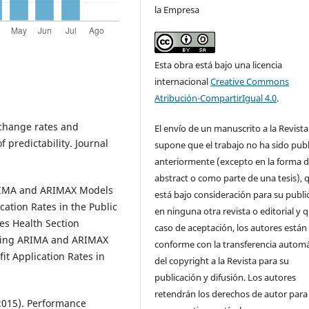
la Empresa
Esta obra está bajo una licencia
internacional
Creative Commons
Atribución-CompartirIgual 4.0
.
Exchange rates and
El envío de un manuscrito a la Revista
 predictability. Journal
supone que el trabajo no ha sido pub
anteriormente (excepto en la forma 
abstract o como parte de una tesis), 
ARIMA and ARIMAX Models
está bajo consideración para su publi
cation Rates in the Public
en ninguna otra revista o editorial y 
ies Health Section
caso de aceptación, los autores están
lding ARIMA and ARIMAX
conforme con la transferencia automá
it Application Rates in
del copyright a la Revista para su
publicación y difusión. Los autores
retendrán los derechos de autor para
(2015). Performance