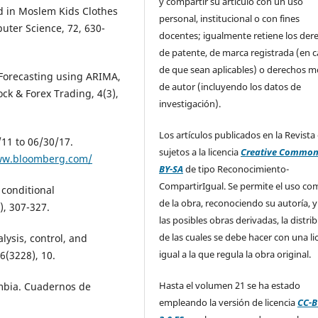
y compartir su artículo con un uso
 in Moslem Kids Clothes
personal, institucional o con fines
ter Science, 72, 630-
docentes; igualmente retiene los der
de patente, de marca registrada (en 
de que sean aplicables) o derechos m
 Forecasting using ARIMA,
de autor (incluyendo los datos de
ck & Forex Trading, 4(3),
investigación).
Los artículos publicados en la Revista
/11 to 06/30/17.
sujetos a la licencia
Creative Common
ww.bloomberg.com/
BY-SA
de tipo Reconocimiento-
CompartirIgual. Se permite el uso com
 conditional
de la obra, reconociendo su autoría, y
), 307-327.
las posibles obras derivadas, la distri
de las cuales se debe hacer con una li
alysis, control, and
igual a la que regula la obra original.
6(3228), 10.
Hasta el volumen 21 se ha estado
ombia. Cuadernos de
empleando la versión de licencia
CC-B