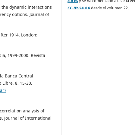
3.0 ES
y se ha comenzado a usar la ve
n the dynamic interactions
CC-BY-SA 4.0
desde el volumen 22.
ency options. Journal of
fter 1914. London:
bia, 1999-2000. Revista
 la Banca Central
Libre, 8, 15-30.
lar?
correlation analysis of
. Journal of International