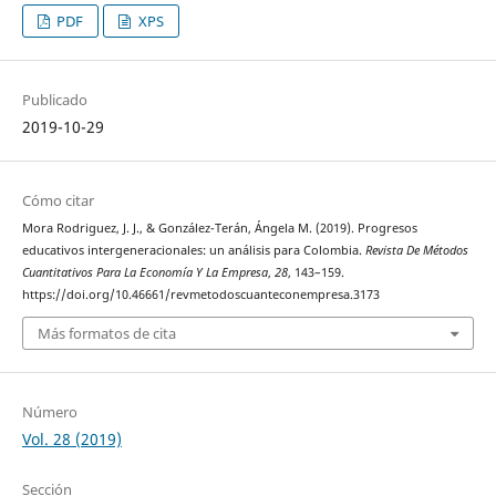
PDF
XPS
Publicado
2019-10-29
Cómo citar
Mora Rodriguez, J. J., & González-Terán, Ángela M. (2019). Progresos
educativos intergeneracionales: un análisis para Colombia.
Revista De Métodos
Cuantitativos Para La Economía Y La Empresa
,
28
, 143–159.
https://doi.org/10.46661/revmetodoscuanteconempresa.3173
Más formatos de cita
Número
Vol. 28 (2019)
Sección