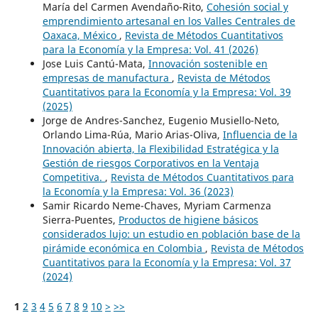
María del Carmen Avendaño-Rito,
Cohesión social y
emprendimiento artesanal en los Valles Centrales de
Oaxaca, México
,
Revista de Métodos Cuantitativos
para la Economía y la Empresa: Vol. 41 (2026)
Jose Luis Cantú-Mata,
Innovación sostenible en
empresas de manufactura
,
Revista de Métodos
Cuantitativos para la Economía y la Empresa: Vol. 39
(2025)
Jorge de Andres-Sanchez, Eugenio Musiello-Neto,
Orlando Lima-Rúa, Mario Arias-Oliva,
Influencia de la
Innovación abierta, la Flexibilidad Estratégica y la
Gestión de riesgos Corporativos en la Ventaja
Competitiva.
,
Revista de Métodos Cuantitativos para
la Economía y la Empresa: Vol. 36 (2023)
Samir Ricardo Neme-Chaves, Myriam Carmenza
Sierra-Puentes,
Productos de higiene básicos
considerados lujo: un estudio en población base de la
pirámide económica en Colombia
,
Revista de Métodos
Cuantitativos para la Economía y la Empresa: Vol. 37
(2024)
1
2
3
4
5
6
7
8
9
10
>
>>