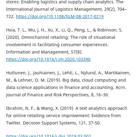
stores: Enabling logistics and supply chain analytics. The
International Journal of Logistics Management, 29(2), 704–
722.
https://doi.org/10.1108/IJLM-08-2017-0219
Hsia, T. L., Wu, J. H., Xu, X., Li, Q., Peng, L., & Robinson, S.
(2020). Omnichannel retailing: The role of situational
involvement in facilitating consumer experiences.
Information and Management, 57(8).
https://doi.org/10.1016/j.im.2020.103390
Huttunen, J., Jauhiainen, J., Lehti, L., Nylund, A., Martikainen,
M., & Lehner, O. M. (2019). Big data, cloud computing and
data science applications in finance and accounting. Acrn.
Journal of Finance and Risk Perspectives, 8, 16–30.
Ibrahim, N. F., & Wang, X. (2019). A text analytics approach
for online retailing service improvement: Evidence from
Twitter. Decision Support Systems, 121, 37-50.
https://doi.org/10.1016/j.dss.2019.03.002