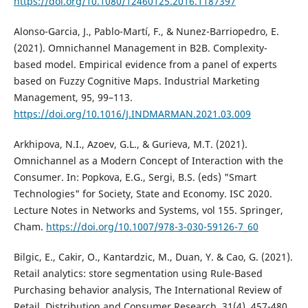
https://doi.org/10.1080/12460125.2016.1187397
Alonso-Garcia, J., Pablo-Martí, F., & Nunez-Barriopedro, E.
(2021). Omnichannel Management in B2B. Complexity-
based model. Empirical evidence from a panel of experts
based on Fuzzy Cognitive Maps. Industrial Marketing
Management, 95, 99–113.
https://doi.org/10.1016/J.INDMARMAN.2021.03.009
Arkhipova, N.I., Azoev, G.L., & Gurieva, M.T. (2021).
Omnichannel as a Modern Concept of Interaction with the
Consumer. In: Popkova, E.G., Sergi, B.S. (eds) "Smart
Technologies" for Society, State and Economy. ISC 2020.
Lecture Notes in Networks and Systems, vol 155. Springer,
Cham.
https://doi.org/10.1007/978-3-030-59126-7_60
Bilgic, E., Cakir, O., Kantardzic, M., Duan, Y. & Cao, G. (2021).
Retail analytics: store segmentation using Rule-Based
Purchasing behavior analysis, The International Review of
Retail, Distribution and Consumer Research, 31(4), 457-480,