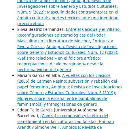
música de Dimitri Tiomkin
,
Ambigua: Revista de
Investigaciones sobre Género y Estudios Culturales:
Núm. 9 (2022): Masculinidades contraventoras en el
ámbito cultural: aportes teóricos ante una identidad
preconcebida
Silvia Beatriz Fernández,
Entre el Cacique y el Villano:
Reconfiguraciones epistemológicas del Poder
Masculino en la literatura de Melchor, Enríquez y
Rivera Garza.
,
Ambigua: Revista de Investigaciones
sobre Género y Estudios Culturales: Núm. 12 (2025):
«Safismo relacional» en el folclore artístico:
reapropiaciones de «lo marginado» desde la
performatividad del género
Miriam García Villalba,
A vueltas con los clásicos
(2006) de Carmen Resino: subversión y rebelión del
papel femenino
,
Ambigua: Revista de Investigaciones
sobre Género y Estudios Culturales: Núm. 6 (2019):
Mujeres sobre la escena: entre bambalinas de
feminismo(s) y transgresiones de género
Edgar Tello García (Universitat Autónoma de
Barcelona),
(Contra) la compasión y la ética del
sometimiento en las culturas capitalistas: Hannah
Arendt y Simone Weil
,
Ambigua: Revista de