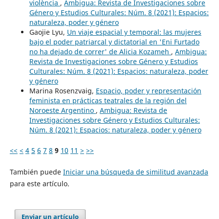
violència
,
Ambigua: Revista de Investigaciones sobre
Género y Estudios Culturales: Núm. 8 (2021): Espacios:
naturaleza, poder y género
Gaojie Lyu,
Un viaje espacial y temporal: las mujeres
bajo el poder patriarcal y dictatorial en 'Eni Furtado
no ha dejado de correr' de Alicia Kozameh
,
Ambigua:
Revista de Investigaciones sobre Género y Estudios
Culturales: Núm. 8 (2021): Espacios: naturaleza, poder
y género
Marina Rosenzvaig,
Espacio, poder y representación
feminista en prácticas teatrales de la región del
Noroeste Argentino
,
Ambigua: Revista de
Investigaciones sobre Género y Estudios Culturales:
Núm. 8 (2021): Espacios: naturaleza, poder y género
<<
<
4
5
6
7
8
9
10
11
>
>>
También puede
Iniciar una búsqueda de similitud avanzada
para este artículo.
Enviar un artículo