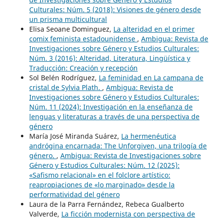
Culturales: Núm. 5 (2018): Visiones de género desde
un prisma multicultural
Elisa Seoane Dominguez,
La alteridad en el primer
comix feminista estadounidense
,
Ambigua: Revista de
Investigaciones sobre Género y Estudios Culturales:
Núm. 3 (2016): Alteridad, Literatura, Lingüística y
Traducción: Creación y recepción
Sol Belén Rodríguez,
La feminidad en La campana de
cristal de Sylvia Plath.
,
Ambigua: Revista de
Investigaciones sobre Género y Estudios Culturales:
Núm. 11 (2024): Investigación en la enseñanza de
lenguas y literaturas a través de una perspectiva de
género
María José Miranda Suárez,
La hermenéutica
andrógina encarnada: The Unforgiven, una trilogía de
género.
,
Ambigua: Revista de Investigaciones sobre
Género y Estudios Culturales: Núm. 12 (2025):
«Safismo relacional» en el folclore artístico:
reapropiaciones de «lo marginado» desde la
performatividad del género
Laura de la Parra Fernández, Rebeca Gualberto
Valverde,
La ficción modernista con perspectiva de