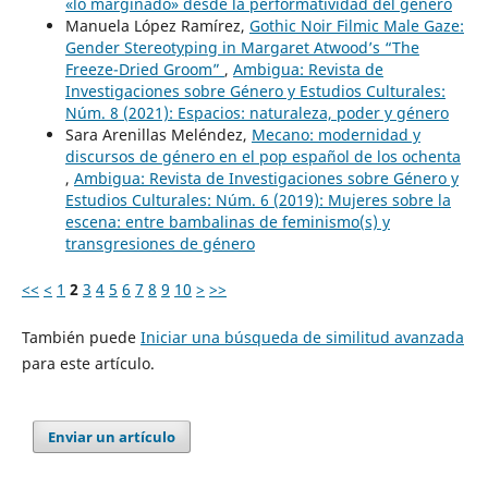
«lo marginado» desde la performatividad del género
Manuela López Ramírez,
Gothic Noir Filmic Male Gaze:
Gender Stereotyping in Margaret Atwood’s “The
Freeze-Dried Groom”
,
Ambigua: Revista de
Investigaciones sobre Género y Estudios Culturales:
Núm. 8 (2021): Espacios: naturaleza, poder y género
Sara Arenillas Meléndez,
Mecano: modernidad y
discursos de género en el pop español de los ochenta
,
Ambigua: Revista de Investigaciones sobre Género y
Estudios Culturales: Núm. 6 (2019): Mujeres sobre la
escena: entre bambalinas de feminismo(s) y
transgresiones de género
<<
<
1
2
3
4
5
6
7
8
9
10
>
>>
También puede
Iniciar una búsqueda de similitud avanzada
para este artículo.
Enviar un artículo