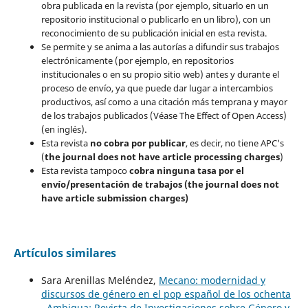
obra publicada en la revista (por ejemplo, situarlo en un
repositorio institucional o publicarlo en un libro), con un
reconocimiento de su publicación inicial en esta revista.
Se permite y se anima a las autorías a difundir sus trabajos
electrónicamente (por ejemplo, en repositorios
institucionales o en su propio sitio web) antes y durante el
proceso de envío, ya que puede dar lugar a intercambios
productivos, así como a una citación más temprana y mayor
de los trabajos publicados (Véase The Effect of Open Access)
(en inglés).
Esta revista
no cobra por publicar
, es decir, no tiene APC's
(
the journal does not have article processing charges
)
Esta revista tampoco
cobra ninguna tasa por el
envío/presentación de trabajos (the journal does not
have article submission charges)
Artículos similares
Sara Arenillas Meléndez,
Mecano: modernidad y
discursos de género en el pop español de los ochenta
,
Ambigua: Revista de Investigaciones sobre Género y