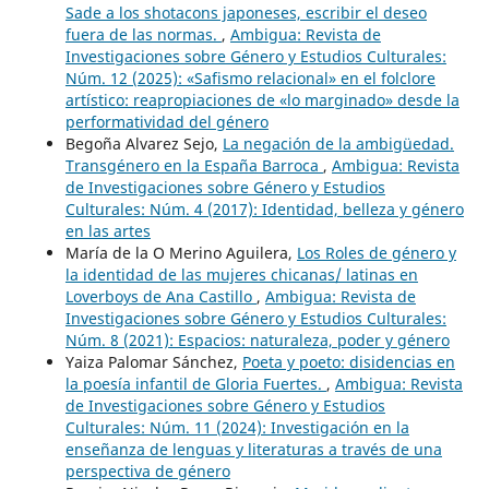
Sade a los shotacons japoneses, escribir el deseo
fuera de las normas.
,
Ambigua: Revista de
Investigaciones sobre Género y Estudios Culturales:
Núm. 12 (2025): «Safismo relacional» en el folclore
artístico: reapropiaciones de «lo marginado» desde la
performatividad del género
Begoña Alvarez Sejo,
La negación de la ambigüedad.
Transgénero en la España Barroca
,
Ambigua: Revista
de Investigaciones sobre Género y Estudios
Culturales: Núm. 4 (2017): Identidad, belleza y género
en las artes
María de la O Merino Aguilera,
Los Roles de género y
la identidad de las mujeres chicanas/ latinas en
Loverboys de Ana Castillo
,
Ambigua: Revista de
Investigaciones sobre Género y Estudios Culturales:
Núm. 8 (2021): Espacios: naturaleza, poder y género
Yaiza Palomar Sánchez,
Poeta y poeto: disidencias en
la poesía infantil de Gloria Fuertes.
,
Ambigua: Revista
de Investigaciones sobre Género y Estudios
Culturales: Núm. 11 (2024): Investigación en la
enseñanza de lenguas y literaturas a través de una
perspectiva de género