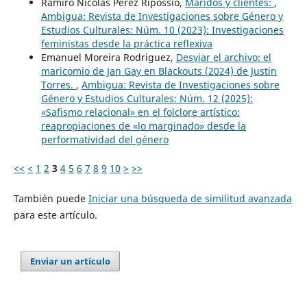
Ramiro Nicolas Perez Ripossio,
Maridos y clientes:
,
Ambigua: Revista de Investigaciones sobre Género y
Estudios Culturales: Núm. 10 (2023): Investigaciones
feministas desde la práctica reflexiva
Emanuel Moreira Rodriguez,
Desviar el archivo: el
maricomio de Jan Gay en Blackouts (2024) de Justin
Torres.
,
Ambigua: Revista de Investigaciones sobre
Género y Estudios Culturales: Núm. 12 (2025):
«Safismo relacional» en el folclore artístico:
reapropiaciones de «lo marginado» desde la
performatividad del género
<<
<
1
2
3
4
5
6
7
8
9
10
>
>>
También puede
Iniciar una búsqueda de similitud avanzada
para este artículo.
Enviar un artículo