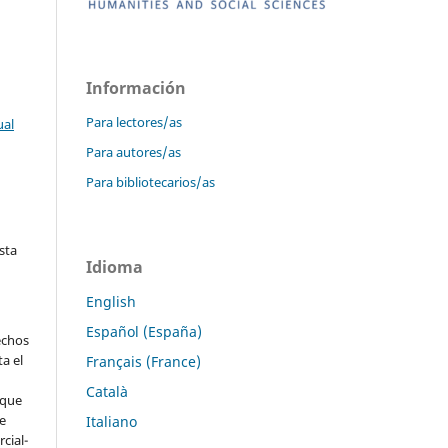
Información
Para lectores/as
ual
Para autores/as
Para bibliotecarios/as
sta
Idioma
English
Español (España)
echos
ta el
Français (France)
Català
 que
ve
Italiano
cial-