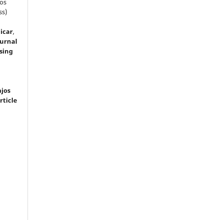
dos
ss)
icar
,
ournal
sing
ajos
rticle