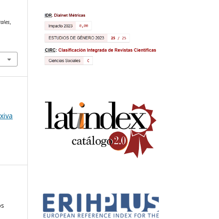
n
rales
,
xiva
os