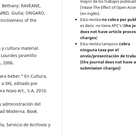
mayor de los trabajos publica
 Bethany: RAVEANE,
(Véase The Effect of Open Acce
MBO, Giulia; ONGARO,
(en inglés).
Esta revista
no cobra por publ
tinctiveness of the
es decir, no tiene APC's (
the j
does not have article proces
charges
)
Esta revista tampoco
cobra
y cultura material.
ninguna tasa por el
 Lourdes Jaramillo
envío/presentación de trab
(the journal does not have a
, 2006.
submission charges)
ara beber." En Cultura,
 a XXI, editado por
a Novo Art., S.A, 2010.
 administración del
dad Moderna. Book.
lla, Servicio de Archivos y