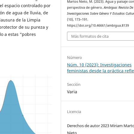
Martos Nieto, M. (2023). Agua y paisaje co
del espacio controlado por
perspectiva de género.
Ambigua: Revista De
ón de agua de lluvia, de
Investigaciones Sobre Género Y Estudios Cultu
clausura de la Limpia
(10), 173–191.
https://doi.org/10.46661/ambigua.8139
protector de su pureza y
o a estas “pobres
Más formatos de cita
Número
Núm. 10 (2023): Investigaciones
feministas desde la práctica refle
Sección
Varia
Licencia
Derechos de autor 2023 Miriam Mart
Nieto