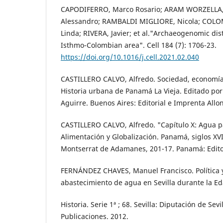
CAPODIFERRO, Marco Rosario; ARAM WORZELLA,
Alessandro; RAMBALDI MIGLIORE, Nicola; COLO
Linda; RIVERA, Javier; et al."Archaeogenomic dis
Isthmo-Colombian area". Cell 184 (7): 1706-23.
https://doi.org/10.1016/j.cell.2021.02.040
CASTILLERO CALVO, Alfredo. Sociedad, economía 
Historia urbana de Panamá La Vieja. Editado por
Aguirre. Buenos Aires: Editorial e Imprenta Allon
CASTILLERO CALVO, Alfredo. "Capítulo X: Agua p
Alimentación y Globalización. Panamá, siglos XVI
Montserrat de Adamanes, 201-17. Panamá: Editor
FERNÁNDEZ CHAVES, Manuel Francisco. Política y
abastecimiento de agua en Sevilla durante la E
Historia. Serie 1ª ; 68. Sevilla: Diputación de Sevi
Publicaciones. 2012.