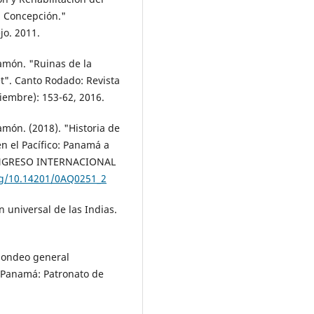
a Concepción."
jo. 2011.
món. "Ruinas de la
t". Canto Rodado: Revista
ciembre): 153-62, 2016.
ón. (2018). "Historia de
n el Pacífico: Panamá a
CONGRESO INTERNACIONAL
org/10.14201/0AQ0251_2
 universal de las Indias.
sondeo general
. Panamá: Patronato de