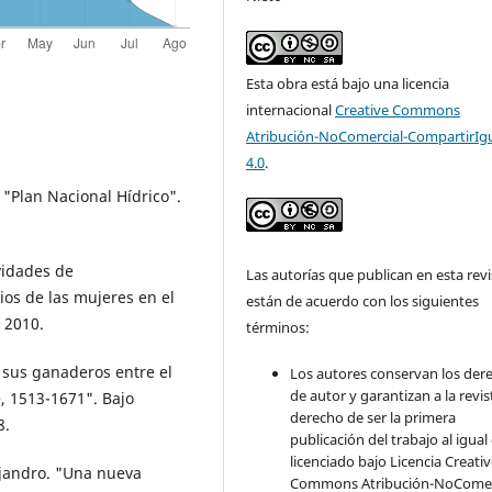
Esta obra está bajo una licencia
internacional
Creative Commons
Atribución-NoComercial-CompartirIg
4.0
.
lan Nacional Hídrico".
vidades de
Las autorías que publican en esta revi
os de las mujeres en el
están de acuerdo con los siguientes
, 2010.
términos:
sus ganaderos entre el
Los autores conservan los der
de autor y garantizan a la revis
e, 1513-1671". Bajo
derecho de ser la primera
8.
publicación del trabajo al igual
licenciado bajo Licencia Creati
jandro. "Una nueva
Commons Atribución-NoComer