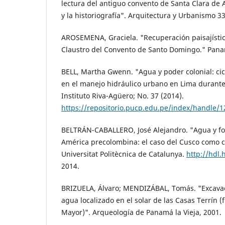
lectura del antiguo convento de Santa Clara de 
y la historiografía". Arquitectura y Urbanismo 33
AROSEMENA, Graciela. "Recuperación paisajístic
Claustro del Convento de Santo Domingo." Pana
BELL, Martha Gwenn. "Agua y poder colonial: cicl
en el manejo hidráulico urbano en Lima durante e
Instituto Riva-Agüero; No. 37 (2014).
https://repositorio.pucp.edu.pe/index/handle/
BELTRÁN-CABALLERO, José Alejandro. "Agua y f
América precolombina: el caso del Cusco como c
Universitat Politècnica de Catalunya.
http://hdl
2014.
BRIZUELA, Álvaro; MENDIZÁBAL, Tomás. "Excava
agua localizado en el solar de las Casas Terrín (
Mayor)". Arqueología de Panamá la Vieja, 2001.