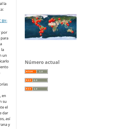
l la
ta:
C BY-
r por
 para
la
 la
en un
icarlo
Número actual
iento
a
orías
, en
en su
te el
e dar
s, así
rana y