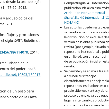
Asís desde la arqueología
CompartirIgual 4.0 Internaciona
 (1): 77-90, 2012.
publicación inicial en esta revis
Attribution-NonCommercial-
ShareAlike 4.0 International (C
a y arqueológica del
NC-SA 4.0)
má, 2013.
Las autorías pueden establece
separado acuerdos adicionales
os, flujos y procesiones
la distribución no exclusiva de 
l siglo XVII". Boletín del
versión de la obra publicada en
revista (por ejemplo, situarlo 
repositorio institucional o publ
123456789/114078
, 2014.
en un libro), con un reconocim
de su publicación inicial en est
orma urbana en la
revista.
entro del poder inca".
Se permite y se anima a las aut
.handle.net/10803/130017
,
a difundir sus trabajos
electrónicamente (por ejemplo
repositorios institucionales o 
propio sitio web) antes y duran
ción de un pozo para
proceso de envío, ya que pued
flanco norte de la Plaza
lugar a intercambios productivo
como a una citación más temp