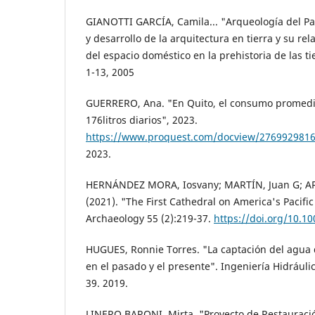
GIANOTTI GARCÍA, Camila... "Arqueología del Pa
y desarrollo de la arquitectura en tierra y su rel
del espacio doméstico en la prehistoria de las tie
1-13, 2005
GUERRERO, Ana. "En Quito, el consumo promedi
176litros diarios", 2023.
https://www.proquest.com/docview/276992981
2023.
HERNÁNDEZ MORA, Iosvany; MARTÍN, Juan G; 
(2021). "The First Cathedral on America's Pacific 
Archaeology 55 (2):219-37.
https://doi.org/10.1
HUGUES, Ronnie Torres. "La captación del agua 
en el pasado y el presente". Ingeniería Hidráulic
39. 2019.
LINERO BARONI, Mirta. "Proyecto de Restauració