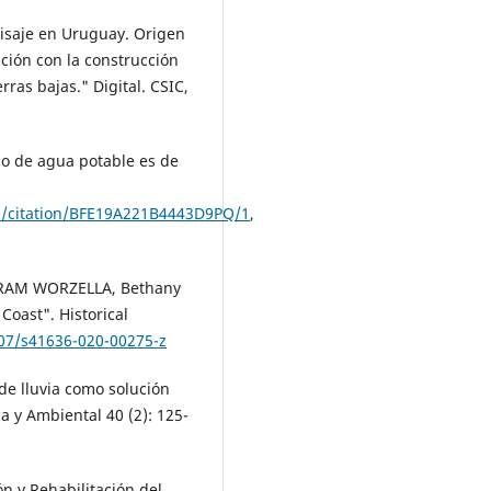
isaje en Uruguay. Origen
ación con la construcción
rras bajas." Digital. CSIC,
o de agua potable es de
6/citation/BFE19A221B4443D9PQ/1
,
ARAM WORZELLA, Bethany
Coast". Historical
007/s41636-020-00275-z
de lluvia como solución
a y Ambiental 40 (2): 125-
n y Rehabilitación del