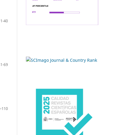
11-40
41-69
-110