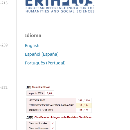
-213
Idioma
-239
English
Español (España)
Português (Portugal)
-272