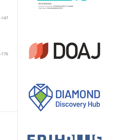
-147
-176