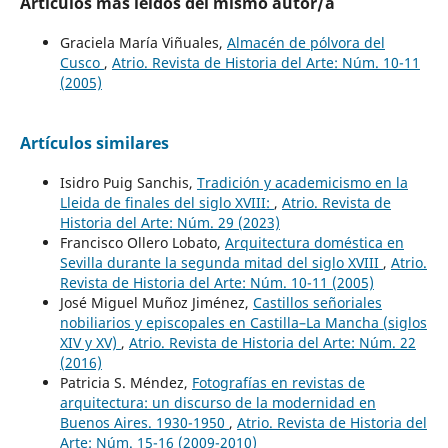
Artículos más leídos del mismo autor/a
Graciela María Viñuales,
Almacén de pólvora del
Cusco
,
Atrio. Revista de Historia del Arte: Núm. 10-11
(2005)
Artículos similares
Isidro Puig Sanchis,
Tradición y academicismo en la
Lleida de finales del siglo XVIII:
,
Atrio. Revista de
Historia del Arte: Núm. 29 (2023)
Francisco Ollero Lobato,
Arquitectura doméstica en
Sevilla durante la segunda mitad del siglo XVIII
,
Atrio.
Revista de Historia del Arte: Núm. 10-11 (2005)
José Miguel Muñoz Jiménez,
Castillos señoriales
nobiliarios y episcopales en Castilla–La Mancha (siglos
XIV y XV)
,
Atrio. Revista de Historia del Arte: Núm. 22
(2016)
Patricia S. Méndez,
Fotografías en revistas de
arquitectura: un discurso de la modernidad en
Buenos Aires. 1930-1950
,
Atrio. Revista de Historia del
Arte: Núm. 15-16 (2009-2010)