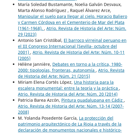
María Soledad Bustamante, Noelia Galván Desvaux,
Marta Alonso Rodríguez , Raquel Álvarez Arce,
Manipular el suelo para llegar al cielo. Horacio Baliero
y Carmen Córdova en el Cementerio de Mar del Plata
(1961-1968).
,
Atrio. Revista de Historia del Arte: Núm.
29 (2023)
Antonio San Cristóbal,
El barroco virreinal peruano en
el III Congreso Internacional (Sevilla- octubre del
2001)
,
Atrio. Revista de Historia del Arte: Núm. 10-11
(2005)
Hélène Jannière,
Debates en torno a la crítica, 1980-
2000: tipologías, fronteras, autonomía
,
Atrio. Revista
de Historia del Arte: Núm. 21 (2015)
Miriam Elena Cortés López,
Una historia para la
escalera monumental: entre la teoría y la práctica
,
Atrio. Revista de Historia del Arte: Núm. 20 (2014)
Patricia Barea Azcón,
Pintura guadalupana en Cádiz
,
Atrio. Revista de Historia del Arte: Núm. 13-14 (2007-
2008)
M. Yolanda Posedente García,
La protección del
patrimonio arquitectónico de La Rioja a través de la
declaración de monumentos nacionales e histórico-