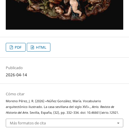
PDF
HTML
Publicado
2026-04-14
Cómo citar
Moreno Pérez, J. R. (2026) «Núñez González, María. Vocabulario
arquitectónico ilustrado. La casa sevillana del siglo XVI».,
Atrio. Revista de
Historia del Arte
. Sevilla, España, (32), pp. 332–334. doi: 10.46661/atrio.12921.
Más formatos de cita