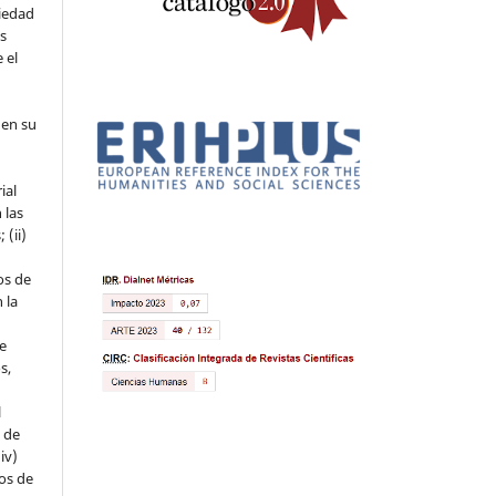
piedad
os
 el
 en su
ial
 las
 (ii)
os de
 la
ue
s,
l
s de
iv)
hos de