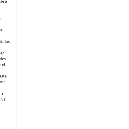
rse a
a
la
,
todos
ier
ales
 el
esta
r el
ón
tiva.