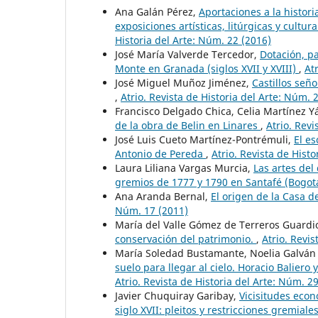
Ana Galán Pérez,
Aportaciones a la histori
exposiciones artísticas, litúrgicas y cultu
Historia del Arte: Núm. 22 (2016)
José María Valverde Tercedor,
Dotación, pa
Monte en Granada (siglos XVII y XVIII)
,
At
José Miguel Muñoz Jiménez,
Castillos seño
,
Atrio. Revista de Historia del Arte: Núm. 
Francisco Delgado Chica, Celia Martínez 
de la obra de Belin en Linares
,
Atrio. Revi
José Luis Cueto Martínez-Pontrémuli,
El es
Antonio de Pereda
,
Atrio. Revista de Hist
Laura Liliana Vargas Murcia,
Las artes del
gremios de 1777 y 1790 en Santafé (Bogot
Ana Aranda Bernal,
El origen de la Casa d
Núm. 17 (2011)
María del Valle Gómez de Terreros Guardi
conservación del patrimonio.
,
Atrio. Revis
María Soledad Bustamante, Noelia Galván 
suelo para llegar al cielo. Horacio Balier
Atrio. Revista de Historia del Arte: Núm. 2
Javier Chuquiray Garibay,
Vicisitudes econó
siglo XVII: pleitos y restricciones gremiale