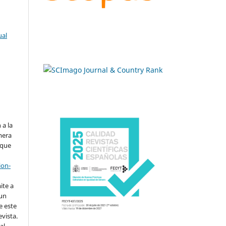
ual
.
 a la
imera
 que
ion-
ite a
 un
e este
evista.
al