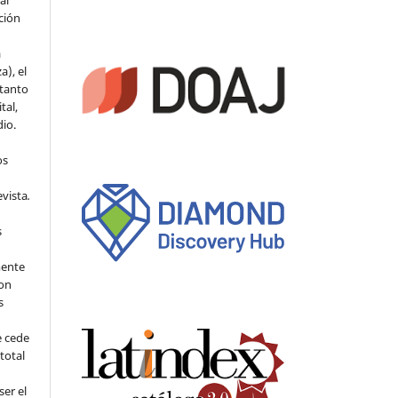
ción
a
a), el
 tanto
tal,
io.
os
evista
.
s
mente
con
s
e cede
 total
ser el