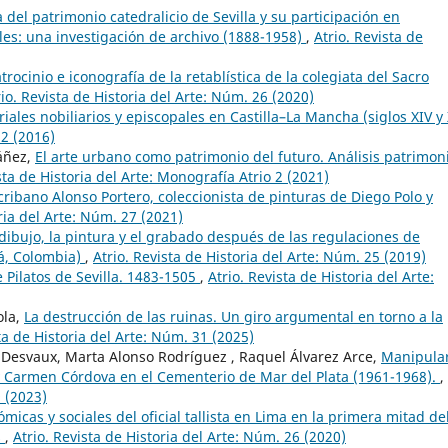
a del patrimonio catedralicio de Sevilla y su participación en
rales: una investigación de archivo (1888-1958)
,
Atrio. Revista de
trocinio e iconografía de la retablística de la colegiata del Sacro
rio. Revista de Historia del Arte: Núm. 26 (2020)
riales nobiliarios y episcopales en Castilla–La Mancha (siglos XIV y
22 (2016)
Yáñez,
El arte urbano como patrimonio del futuro. Análisis patrimon
sta de Historia del Arte: Monografía Atrio 2 (2021)
cribano Alonso Portero, coleccionista de pinturas de Diego Polo y
oria del Arte: Núm. 27 (2021)
 dibujo, la pintura y el grabado después de las regulaciones de
á, Colombia)
,
Atrio. Revista de Historia del Arte: Núm. 25 (2019)
e Pilatos de Sevilla. 1483-1505
,
Atrio. Revista de Historia del Arte:
ola,
La destrucción de las ruinas. Un giro argumental en torno a la
ta de Historia del Arte: Núm. 31 (2025)
Desvaux, Marta Alonso Rodríguez , Raquel Álvarez Arce,
Manipular
o y Carmen Córdova en el Cementerio de Mar del Plata (1961-1968).
,
9 (2023)
micas y sociales del oficial tallista en Lima en la primera mitad de
s
,
Atrio. Revista de Historia del Arte: Núm. 26 (2020)