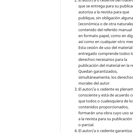
que se entrega para su publica
autoriza a la revista para que
publique, sin obligación algun
(económica o de otra naturalez
contenido del referido manual
en formato papel, como en digi
así como en cualquier otro med
Esta cesión de uso del material
entregado comprende todos l
derechos necesarios para la
publicación del material en la r
Quedan garantizados,
simultáneamente, los derecho
morales del autor
El autor/a o cedente es plena
consciente y está de acuerdo 
que todos o cualesquiera de lo
contenidos proporcionados,
formarán una obra cuyo uso s
a la revista para su publicación
o parcial.
El autor/a o cedente garantiza 