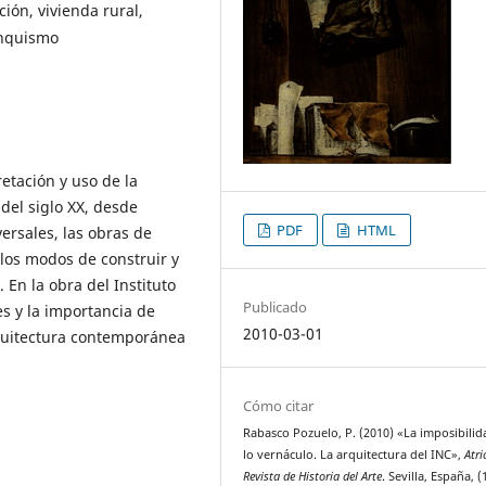
ión, vivienda rural,
anquismo
etación y uso de la
del siglo XX, desde
PDF
HTML
ersales, las obras de
n los modos de construir y
 En la obra del Instituto
Publicado
es y la importancia de
2010-03-01
rquitectura contemporánea
Cómo citar
Rabasco Pozuelo, P. (2010) «La imposibilid
lo vernáculo. La arquitectura del INC»,
Atri
Revista de Historia del Arte
. Sevilla, España, (