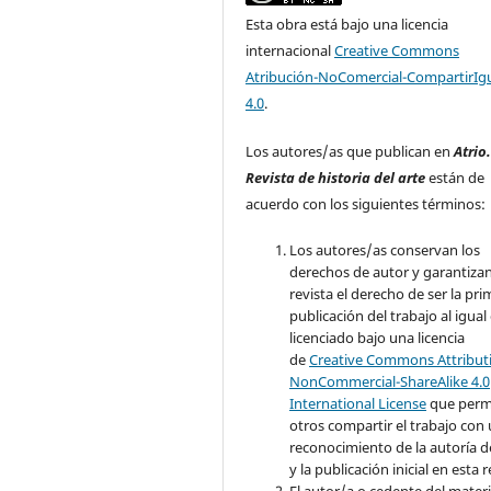
Esta obra está bajo una licencia
internacional
Creative Commons
Atribución-NoComercial-CompartirIg
4.0
.
Los autores/as que publican en
Atrio
Revista de historia del arte
están de
acuerdo con los siguientes términos:
Los autores/as conservan los
derechos de autor y garantizan
revista el derecho de ser la pr
publicación del trabajo al igual
licenciado bajo una licencia
de
Creative Commons Attribut
NonCommercial-ShareAlike 4.0
International License
que perm
otros compartir el trabajo con
reconocimiento de la autoría d
y la publicación inicial en esta r
El autor/a o cedente del materi