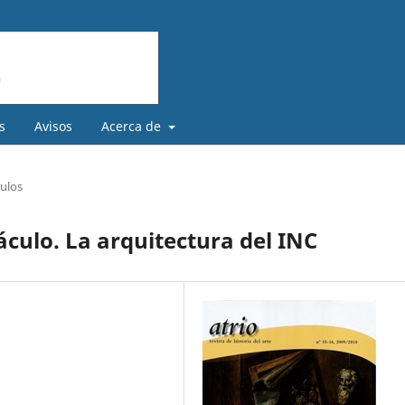
s
Avisos
Acerca de
culos
áculo. La arquitectura del INC