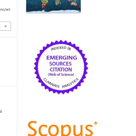
rio/art
co