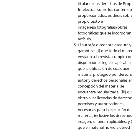
titular de los derechos de Pro
Intelectual sobre los contenid
proporcionados, es decir, sobre
propio texto e
imágenes/fotografías/obras
fotográficas que se incorporan
artículo.
El autor/a o cedente asegura y
garantiza: (i) que todo el mater
enviado a la revista cumple con
disposiciones legales aplicables;
que la utilización de cualquier
material protegido por derech
autor y derechos personales en
concepción del material se
encuentra regularizada; (iii) q
obtuvo las licencias de derecho
permisos y autorizaciones
necesarias para la ejecución de
material, inclusive los derecho
imagen, si fueran aplicables; y (
que el material no viola derec