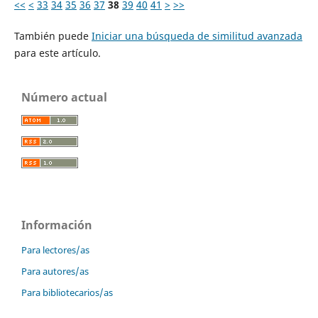
<<
<
33
34
35
36
37
38
39
40
41
>
>>
También puede
Iniciar una búsqueda de similitud avanzada
para este artículo.
Número actual
Información
Para lectores/as
Para autores/as
Para bibliotecarios/as