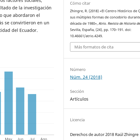
os factores sociales,
Cómo citar
ltado de la investigación
Zhingre, R. (2018) «El Centro Histórico de 
lo que abordaron el
sus múltiples formas de concebirlo durante
s se convirtieron en un
década de 1980»,
Atrio. Revista de Historia de
tidad del Ecuador.
Sevilla, España, (24), pp. 170–191. doi:
10.46661/atrio.4249.
Más formatos de cita
Número
Núm. 24 (2018)
Sección
Artículos
Licencia
Derechos de autor 2018 Raúl Zhingre