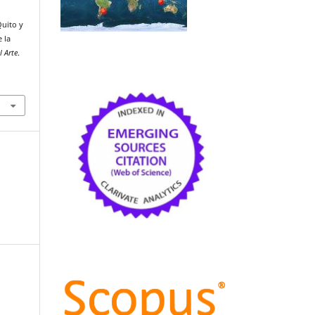
Quito y
 la
l Arte
.