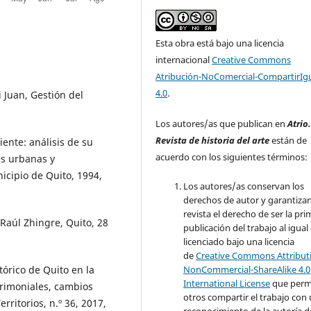
Esta obra está bajo una licencia
internacional
Creative Commons
Atribución-NoComercial-CompartirIg
4.0
.
Juan, Gestión del
Los autores/as que publican en
Atrio
Revista de historia del arte
están de
nte: análisis de su
acuerdo con los siguientes términos:
es urbanas y
nicipio de Quito, 1994,
Los autores/as conservan los
derechos de autor y garantizan
revista el derecho de ser la pr
Raúl Zhingre, Quito, 28
publicación del trabajo al igual
licenciado bajo una licencia
de
Creative Commons Attribut
NonCommercial-ShareAlike 4.0
órico de Quito en la
International License
que perm
trimoniales, cambios
otros compartir el trabajo con
rritorios, n.º 36, 2017,
reconocimiento de la autoría d