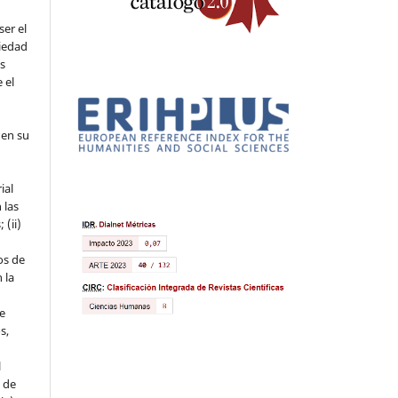
ser el
piedad
os
 el
 en su
ial
 las
 (ii)
os de
 la
ue
s,
l
s de