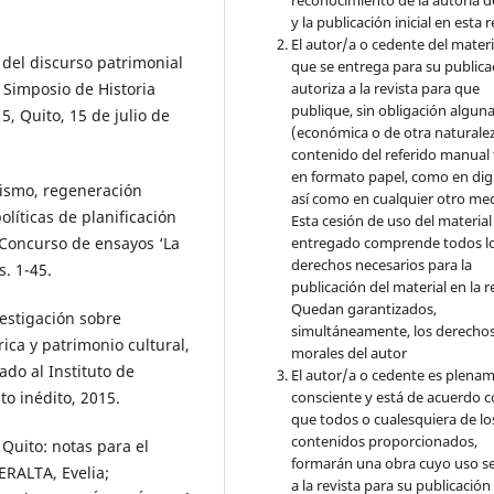
y la publicación inicial en esta r
El autor/a o cedente del materi
del discurso patrimonial
que se entrega para su publica
autoriza a la revista para que
 Simposio de Historia
publique, sin obligación algun
, Quito, 15 de julio de
(económica o de otra naturalez
contenido del referido manual
en formato papel, como en digi
ismo, regeneración
así como en cualquier otro med
olíticas de planificación
Esta cesión de uso del material
entregado comprende todos l
 Concurso de ensayos ‘La
derechos necesarios para la
s. 1-45.
publicación del material en la r
Quedan garantizados,
estigación sobre
simultáneamente, los derecho
ica y patrimonio cultural,
morales del autor
do al Instituto de
El autor/a o cedente es plena
consciente y está de acuerdo 
o inédito, 2015.
que todos o cualesquiera de lo
contenidos proporcionados,
Quito: notas para el
formarán una obra cuyo uso s
ERALTA, Evelia;
a la revista para su publicación