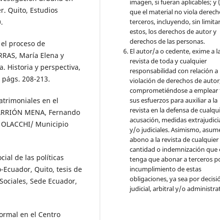
imagen, si fueran aplicables; y (
r. Quito, Estudios
que el material no viola derec
terceros, incluyendo, sin limita
.
estos, los derechos de autor y
derechos de las personas.
el proceso de
El autor/a o cedente, exime a l
RRAS, María Elena y
revista de toda y cualquier
 Historia y perspectiva,
responsabilidad con relación a 
 págs. 208-213.
violación de derechos de autor
comprometiéndose a emplear 
sus esfuerzos para auxiliar a la
atrimoniales en el
revista en la defensa de cualqu
, CARRIÓN MENA, Fernando
acusación, medidas extrajudici
o, OLACCHI/ Municipio
y/o judiciales. Asimismo, asume
abono a la revista de cualquier
cantidad o indemnización que 
al de las políticas
tenga que abonar a terceros po
incumplimiento de estas
-Ecuador, Quito, tesis de
obligaciones, ya sea por decisi
Sociales, Sede Ecuador,
judicial, arbitral y/o administra
rmal en el Centro