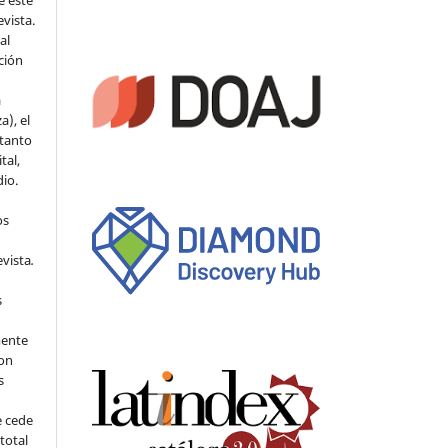
evista.
al
ción
a
a), el
 tanto
tal,
io.
os
evista
.
s
mente
con
s
e cede
 total