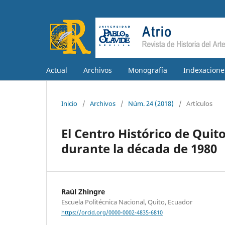
Actual
Archivos
Monografía
Indexacione
Inicio
/
Archivos
/
Núm. 24 (2018)
/
Artículos
El Centro Histórico de Quit
durante la década de 1980
Raúl Zhingre
Escuela Politécnica Nacional, Quito, Ecuador
https://orcid.org/0000-0002-4835-6810