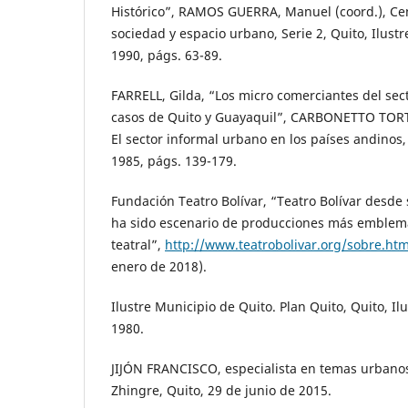
Histórico”, RAMOS GUERRA, Manuel (coord.), Cen
sociedad y espacio urbano, Serie 2, Quito, Ilustr
1990, págs. 63-89.
FARRELL, Gilda, “Los micro comerciantes del sec
casos de Quito y Guayaquil”, CARBONETTO TORTO
El sector informal urbano en los países andinos, 
1985, págs. 139-179.
Fundación Teatro Bolívar, “Teatro Bolívar desde
ha sido escenario de producciones más emblemát
teatral”,
http://www.teatrobolivar.org/sobre.htm
enero de 2018).
Ilustre Municipio de Quito. Plan Quito, Quito, Il
1980.
JIJÓN FRANCISCO, especialista en temas urbanos
Zhingre, Quito, 29 de junio de 2015.