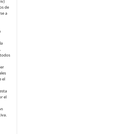
iv)
hos de
rse a
a
la
,
todos
ier
ales
 el
esta
r el
ón
tiva.