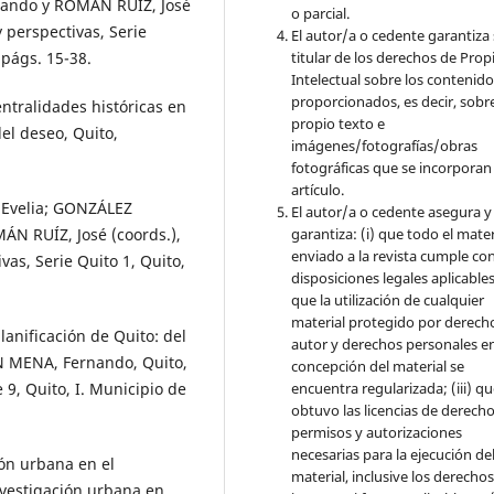
ando y ROMÁN RUÍZ, José
o parcial.
 perspectivas, Serie
El autor/a o cedente garantiza 
titular de los derechos de Pro
 págs. 15-38.
Intelectual sobre los contenid
proporcionados, es decir, sobre
ntralidades históricas en
propio texto e
del deseo, Quito,
imágenes/fotografías/obras
fotográficas que se incorporan
artículo.
 Evelia; GONZÁLEZ
El autor/a o cedente asegura y
garantiza: (i) que todo el mater
N RUÍZ, José (coords.),
enviado a la revista cumple con
vas, Serie Quito 1, Quito,
disposiciones legales aplicables;
que la utilización de cualquier
material protegido por derech
nificación de Quito: del
autor y derechos personales en
N MENA, Fernando, Quito,
concepción del material se
encuentra regularizada; (iii) q
 9, Quito, I. Municipio de
obtuvo las licencias de derecho
permisos y autorizaciones
necesarias para la ejecución de
ón urbana en el
material, inclusive los derecho
vestigación urbana en