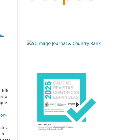
ual
.
 a la
imera
 que
ion-
ite a
 un
e este