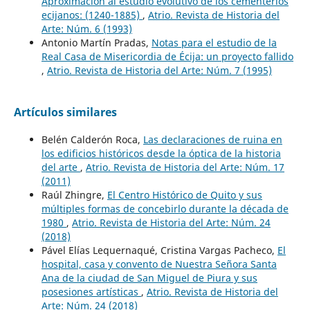
Aproximación al estudio evolutivo de los cementerios
ecijanos: (1240-1885)
,
Atrio. Revista de Historia del
Arte: Núm. 6 (1993)
Antonio Martín Pradas,
Notas para el estudio de la
Real Casa de Misericordia de Écija: un proyecto fallido
,
Atrio. Revista de Historia del Arte: Núm. 7 (1995)
Artículos similares
Belén Calderón Roca,
Las declaraciones de ruina en
los edificios históricos desde la óptica de la historia
del arte
,
Atrio. Revista de Historia del Arte: Núm. 17
(2011)
Raúl Zhingre,
El Centro Histórico de Quito y sus
múltiples formas de concebirlo durante la década de
1980
,
Atrio. Revista de Historia del Arte: Núm. 24
(2018)
Pável Elías Lequernaqué, Cristina Vargas Pacheco,
El
hospital, casa y convento de Nuestra Señora Santa
Ana de la ciudad de San Miguel de Piura y sus
posesiones artísticas
,
Atrio. Revista de Historia del
Arte: Núm. 24 (2018)