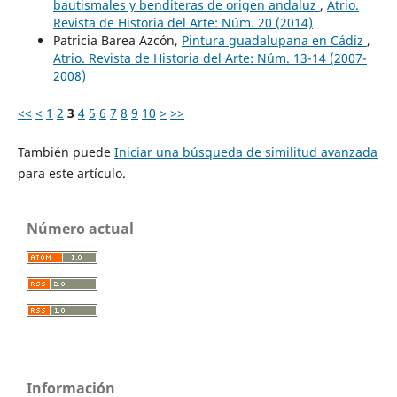
bautismales y benditeras de origen andaluz
,
Atrio.
Revista de Historia del Arte: Núm. 20 (2014)
Patricia Barea Azcón,
Pintura guadalupana en Cádiz
,
Atrio. Revista de Historia del Arte: Núm. 13-14 (2007-
2008)
<<
<
1
2
3
4
5
6
7
8
9
10
>
>>
También puede
Iniciar una búsqueda de similitud avanzada
para este artículo.
Número actual
Información