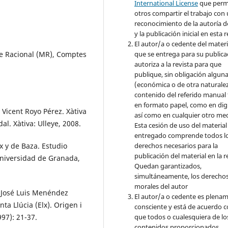
International License
que perm
otros compartir el trabajo con
reconocimiento de la autoría d
y la publicación inicial en esta r
El autor/a o cedente del materi
re Racional (MR), Comptes
que se entrega para su publica
autoriza a la revista para que
publique, sin obligación algun
(económica o de otra naturalez
contenido del referido manual
en formato papel, como en digi
 Vicent Royo Pérez. Xàtiva
así como en cualquier otro med
al. Xàtiva: Ulleye, 2008.
Esta cesión de uso del material
entregado comprende todos l
x y de Baza. Estudio
derechos necesarios para la
publicación del material en la r
Universidad de Granada,
Quedan garantizados,
simultáneamente, los derecho
morales del autor
y José Luis Menéndez
El autor/a o cedente es plena
ta Llúcia (Elx). Origen i
consciente y está de acuerdo 
997): 21-37.
que todos o cualesquiera de lo
contenidos proporcionados,