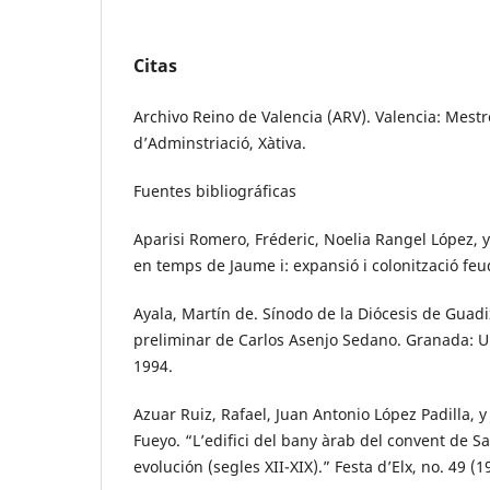
Citas
Archivo Reino de Valencia (ARV). Valencia: Mest
d’Adminstriació, Xàtiva.
Fuentes bibliográficas
Aparisi Romero, Fréderic, Noelia Rangel López, y
en temps de Jaume i: expansió i colonització feud
Ayala, Martín de. Sínodo de la Diócesis de Guadi
preliminar de Carlos Asenjo Sedano. Granada: 
1994.
Azuar Ruiz, Rafael, Juan Antonio López Padilla, 
Fueyo. “L’edifici del bany àrab del convent de San
evolución (segles XII-XIX).” Festa d’Elx, no. 49 (1