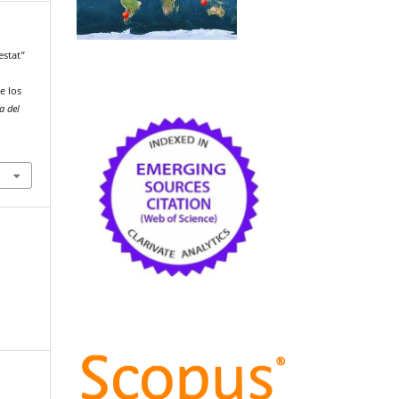
estat”
e los
a del