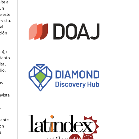
ite a
 un
e este
evista.
al
ción
a
a), el
 tanto
tal,
io.
os
evista
.
s
mente
con
s