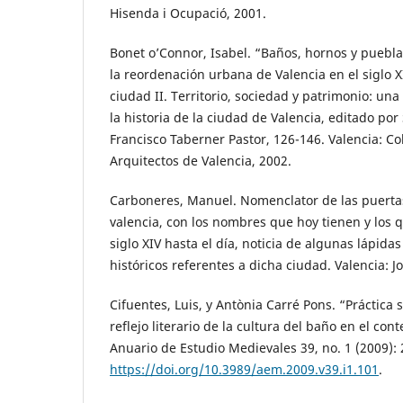
Hisenda i Ocupació, 2001.
Bonet o’Connor, Isabel. “Baños, hornos y pueblas
la reordenación urbana de Valencia en el siglo XI
ciudad II. Territorio, sociedad y patrimonio: una
la historia de la ciudad de Valencia, editado por
Francisco Taberner Pastor, 126-146. Valencia: Col
Arquitectos de Valencia, 2002.
Carboneres, Manuel. Nomenclator de las puertas,
valencia, con los nombres que hoy tienen y los 
siglo XIV hasta el día, noticia de algunas lápida
históricos referentes a dicha ciudad. Valencia: J
Cifuentes, Luis, y Antònia Carré Pons. “Práctica 
reflejo literario de la cultura del baño en el con
Anuario de Estudio Medievales 39, no. 1 (2009): 
https://doi.org/10.3989/aem.2009.v39.i1.101
.