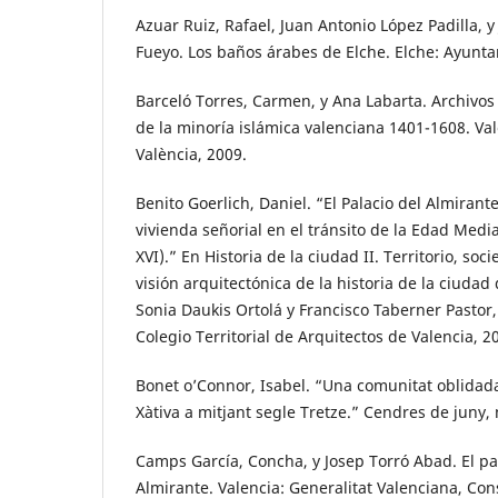
Azuar Ruiz, Rafael, Juan Antonio López Padilla, 
Fueyo. Los baños árabes de Elche. Elche: Ayunta
Barceló Torres, Carmen, y Ana Labarta. Archivos
de la minoría islámica valenciana 1401-1608. Val
València, 2009.
Benito Goerlich, Daniel. “El Palacio del Almira
vivienda señorial en el tránsito de la Edad Media
XVI).” En Historia de la ciudad II. Territorio, so
visión arquitectónica de la historia de la ciudad
Sonia Daukis Ortolá y Francisco Taberner Pastor,
Colegio Territorial de Arquitectos de Valencia, 2
Bonet o’Connor, Isabel. “Una comunitat oblidada:
Xàtiva a mitjant segle Tretze.” Cendres de juny, 
Camps García, Concha, y Josep Torró Abad. El pal
Almirante. Valencia: Generalitat Valenciana, Con