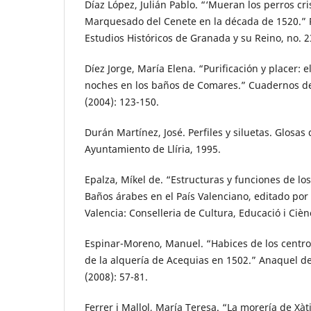
Díaz López, Julián Pablo. “‘Mueran los perros cri
Marquesado del Cenete en la década de 1520.” R
Estudios Históricos de Granada y su Reino, no. 2
Díez Jorge, María Elena. “Purificación y placer: e
noches en los baños de Comares.” Cuadernos de
(2004): 123-150.
Durán Martínez, José. Perfiles y siluetas. Glosas de
Ayuntamiento de Llíria, 1995.
Epalza, Míkel de. “Estructuras y funciones de lo
Baños árabes en el País Valenciano, editado por 
Valencia: Conselleria de Cultura, Educació i Cièn
Espinar-Moreno, Manuel. “Habices de los centr
de la alquería de Acequias en 1502.” Anaquel de
(2008): 57-81.
Ferrer i Mallol, María Teresa. “La morería de Xàt