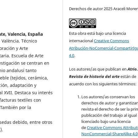
Derechos de autor 2025 Araceli Moren
Esta obra está bajo una licencia
te, Valencia, España
e València. Técnico
internacional
Creative Commons
oración y Arte
Atribución-NoComercial-CompartirIg
taria. Escuela de Arte
4.0
.
estigación se centran en
Los autores/as que publican en
Atrio
nio andalusí tanto
Revista de historia del arte
están de
ble (tejidos, cerámica,
acuerdo con los siguientes términos:
ción, adaptación y
al XVII. Destaca su interés
Los autores/as conservan los
acturas textiles con
derechos de autor y garantizan
 También por la
revista el derecho de ser la pr
publicación del trabajo al igual
licenciado bajo una licencia
sedas debido, entre otros
de
Creative Commons Attribut
).
NonCommercial-ShareAlike 4.0