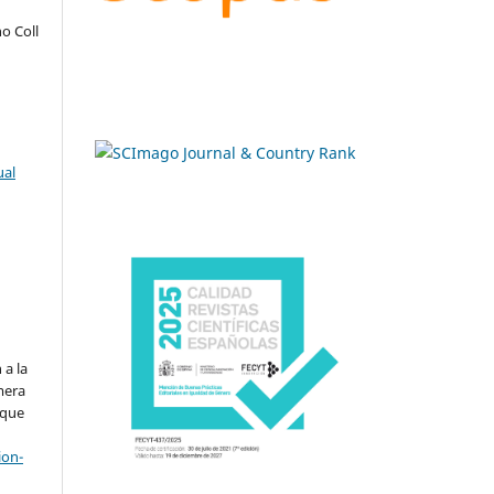
o Coll
ual
.
 a la
imera
 que
ion-