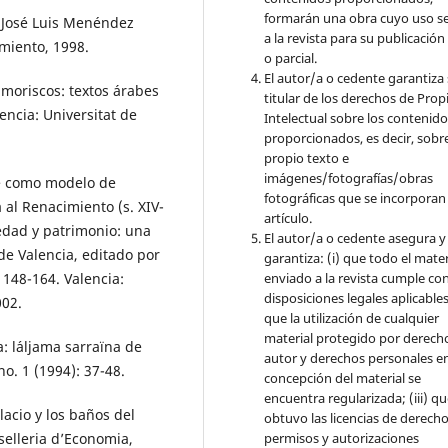
formarán una obra cuyo uso s
y José Luis Menéndez
a la revista para su publicación
miento, 1998.
o parcial.
El autor/a o cedente garantiza 
 moriscos: textos árabes
titular de los derechos de Pro
encia: Universitat de
Intelectual sobre los contenid
proporcionados, es decir, sobre
propio texto e
imágenes/fotografías/obras
nte como modelo de
fotográficas que se incorporan
 al Renacimiento (s. XIV-
artículo.
ciedad y patrimonio: una
El autor/a o cedente asegura y
 de Valencia, editado por
garantiza: (i) que todo el mater
enviado a la revista cumple con
 148-164. Valencia:
disposiciones legales aplicables;
002.
que la utilización de cualquier
material protegido por derech
 l´aljama sarraïna de
autor y derechos personales en
no. 1 (1994): 37-48.
concepción del material se
encuentra regularizada; (iii) q
acio y los baños del
obtuvo las licencias de derecho
permisos y autorizaciones
selleria d’Economia,