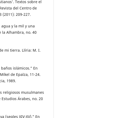
stianos’. Textos sobre el
evista del Centro de
3 (2011): 209-227.
l agua y la mil y una
 la Alhambra, no. 40
 mi tierra. Llíria: M. I.
s baños islámicos.” En
Míkel de Epalza, 11-24.
cia, 1989.
os religiosos musulmanes
 Estudios Árabes, no. 20
iva (segles XIV-XV).” En