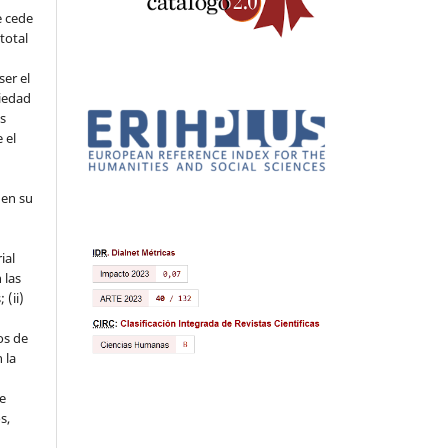
e cede
 total
ser el
piedad
os
 el
 en su
ial
 las
 (ii)
os de
 la
ue
s,