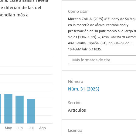
na. Este análisis revela
e diferían de las del
Cómo citar
spondían más a
Moreno Coll, A. (2025) «“El bany de Sa Maj
en la morería de Xàtiva: rentabilidad y
preservación de su patrimonio a lo largo d
siglos (1382-1599). »,
Atrio. Revista de Histori
Arte
. Sevilla, España, (31), pp. 60–79. doi:
10.46661/atrio.11035.
Más formatos de cita
Número
Núm. 31 (2025)
Sección
Artículos
Licencia