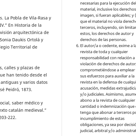
necesarias para la ejecución de
material, inclusive los derecho
imagen, si fueran aplicables; y (
. La Pobla de Vila-Rasa y
que el material no viola derec
V.” En Historia de la
terceros, incluyendo, sin limita
 visión arquitectónica de
estos, los derechos de autor y
derechos de las personas.
 Sonia Daukis Ortolá y
El autor/a o cedente, exime a l
egio Territorial de
revista de toda y cualquier
responsabilidad con relación a 
violación de derechos de autor
 calles y plazas de
comprometiéndose a emplear 
que han tenido desde el
sus esfuerzos para auxiliar a la
revista en la defensa de cualqu
s antiguas y varios datos
acusación, medidas extrajudici
osé Peidró, 1873.
y/o judiciales. Asimismo, asume
abono a la revista de cualquier
social, saber médico y
cantidad o indemnización que 
texto catalán medieval.”
tenga que abonar a terceros po
203-222.
incumplimiento de estas
obligaciones, ya sea por decisi
judicial, arbitral y/o administra