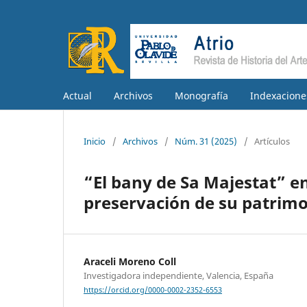
Actual
Archivos
Monografía
Indexacione
Inicio
/
Archivos
/
Núm. 31 (2025)
/
Artículos
“El bany de Sa Majestat” en
preservación de su patrimoni
Araceli Moreno Coll
Investigadora independiente, Valencia, España
https://orcid.org/0000-0002-2352-6553