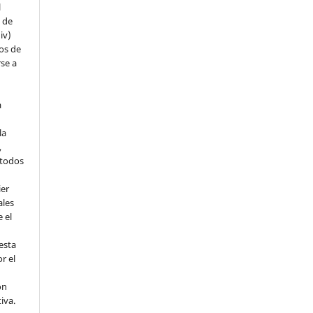
l
s de
iv)
hos de
rse a
a
la
,
todos
ier
ales
 el
esta
r el
ón
tiva.