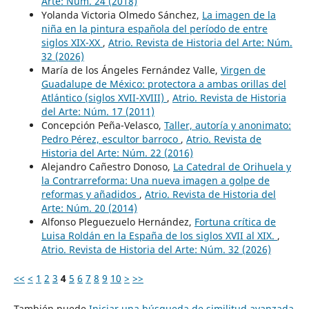
Arte: Núm. 24 (2018)
Yolanda Victoria Olmedo Sánchez,
La imagen de la
niña en la pintura española del período de entre
siglos XIX-XX
,
Atrio. Revista de Historia del Arte: Núm.
32 (2026)
María de los Ángeles Fernández Valle,
Virgen de
Guadalupe de México: protectora a ambas orillas del
Atlántico (siglos XVII-XVIII)
,
Atrio. Revista de Historia
del Arte: Núm. 17 (2011)
Concepción Peña-Velasco,
Taller, autoría y anonimato:
Pedro Pérez, escultor barroco
,
Atrio. Revista de
Historia del Arte: Núm. 22 (2016)
Alejandro Cañestro Donoso,
La Catedral de Orihuela y
la Contrarreforma: Una nueva imagen a golpe de
reformas y añadidos
,
Atrio. Revista de Historia del
Arte: Núm. 20 (2014)
Alfonso Pleguezuelo Hernández,
Fortuna crítica de
Luisa Roldán en la España de los siglos XVII al XIX.
,
Atrio. Revista de Historia del Arte: Núm. 32 (2026)
<<
<
1
2
3
4
5
6
7
8
9
10
>
>>
También puede
Iniciar una búsqueda de similitud avanzada