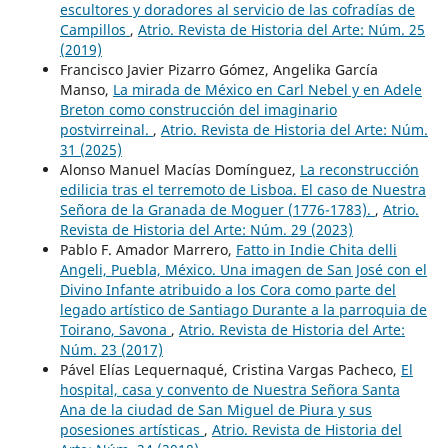
escultores y doradores al servicio de las cofradías de
Campillos
,
Atrio. Revista de Historia del Arte: Núm. 25
(2019)
Francisco Javier Pizarro Gómez, Angelika García
Manso,
La mirada de México en Carl Nebel y en Adele
Breton como construcción del imaginario
postvirreinal.
,
Atrio. Revista de Historia del Arte: Núm.
31 (2025)
Alonso Manuel Macías Domínguez,
La reconstrucción
edilicia tras el terremoto de Lisboa. El caso de Nuestra
Señora de la Granada de Moguer (1776-1783).
,
Atrio.
Revista de Historia del Arte: Núm. 29 (2023)
Pablo F. Amador Marrero,
Fatto in Indie Chita delli
Angeli, Puebla, México. Una imagen de San José con el
Divino Infante atribuido a los Cora como parte del
legado artístico de Santiago Durante a la parroquia de
Toirano, Savona
,
Atrio. Revista de Historia del Arte:
Núm. 23 (2017)
Pável Elías Lequernaqué, Cristina Vargas Pacheco,
El
hospital, casa y convento de Nuestra Señora Santa
Ana de la ciudad de San Miguel de Piura y sus
posesiones artísticas
,
Atrio. Revista de Historia del