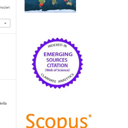
rio/art
vila