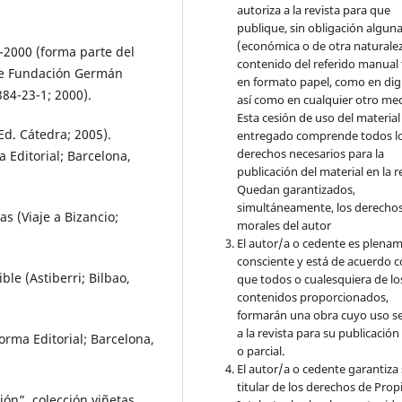
autoriza a la revista para que
publique, sin obligación algun
(económica o de otra naturalez
-2000 (forma parte del
contenido del referido manual
 de Fundación Germán
en formato papel, como en digi
384-23-1; 2000).
así como en cualquier otro med
Esta cesión de uso del material
d. Cátedra; 2005).
entregado comprende todos l
derechos necesarios para la
 Editorial; Barcelona,
publicación del material en la r
Quedan garantizados,
simultáneamente, los derecho
s (Viaje a Bizancio;
morales del autor
El autor/a o cedente es plena
consciente y está de acuerdo 
ble (Astiberri; Bilbao,
que todos o cualesquiera de lo
contenidos proporcionados,
formarán una obra cuyo uso s
a la revista para su publicación
rma Editorial; Barcelona,
o parcial.
El autor/a o cedente garantiza 
titular de los derechos de Pro
ión”, colección viñetas