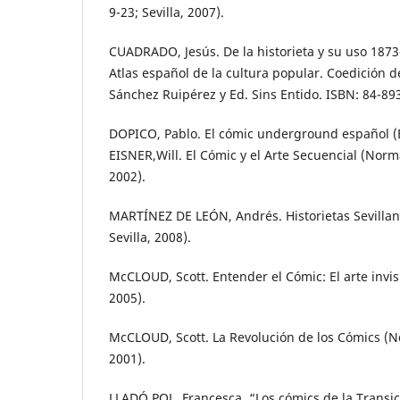
9-23; Sevilla, 2007).
CUADRADO, Jesús. De la historieta y su uso 1873
Atlas español de la cultura popular. Coedición
Sánchez Ruipérez y Ed. Sins Entido. ISBN: 84-89
DOPICO, Pablo. El cómic underground español (E
EISNER,Will. El Cómic y el Arte Secuencial (Norma
2002).
MARTÍNEZ DE LEÓN, Andrés. Historietas Sevillana
Sevilla, 2008).
McCLOUD, Scott. Entender el Cómic: El arte invisi
2005).
McCLOUD, Scott. La Revolución de los Cómics (No
2001).
LLADÓ POL, Francesca. “Los cómics de la Transic