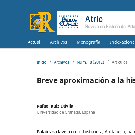
Actual
Archivos
Monografía
Indexacione
Inicio
/
Archivos
/
Núm. 18 (2012)
/
Artículos
Breve aproximación a la hi
Rafael Ruiz Dávila
Universidad de Granada, España
Palabras clave:
cómic, historieta, Andalucía, pat