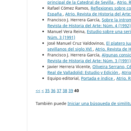
principal de la Catedral de Sevilla
,
Atrio. 
Rafael Cómez Ramos,
Reflexiones sobre co
España
,
Atrio. Revista de Historia del Art
Francisco J. Herrera García,
Sobre la intro
Revista de Historia del Arte: Núm. 4 (1992)
Manuel Vera Reina,
Estudio sobre una seri
Núm. 3 (1991)
José Manuel Cruz Valdovinos,
El platero J
sevillanos del siglo XVI
,
Atrio. Revista de 
Francisco J. Herrera García,
Algunas consid
Revista de Historia del Arte: Núm. 3 (1991)
Javier Herrera Vicente,
Oliveira Serrano, Cé
Real de Valladolid: Estudio y Edición
,
Atri
Equipo editorial,
Portada e índice
,
Atrio. 
<<
<
35
36
37
38
39
40
También puede
Iniciar una búsqueda de simili