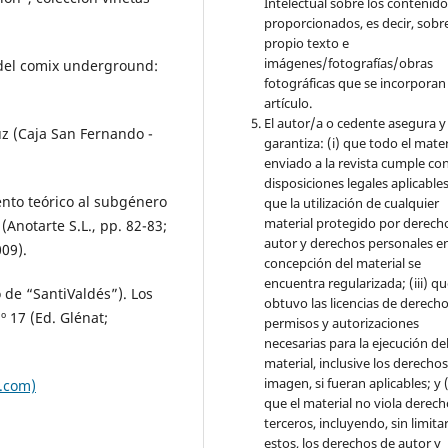
Intelectual sobre los contenid
proporcionados, es decir, sobre
propio texto e
imágenes/fotografías/obras
 del comix underground:
fotográficas que se incorporan
artículo.
El autor/a o cedente asegura y
uz (Caja San Fernando -
garantiza: (i) que todo el mater
enviado a la revista cumple con
disposiciones legales aplicables;
ento teórico al subgénero
que la utilización de cualquier
material protegido por derech
 (Anotarte S.L., pp. 82-83;
autor y derechos personales en
09).
concepción del material se
encuentra regularizada; (iii) q
de “SantiValdés”). Los
obtuvo las licencias de derecho
º 17 (Ed. Glénat;
permisos y autorizaciones
necesarias para la ejecución de
material, inclusive los derecho
imagen, si fueran aplicables; y (
.com)
que el material no viola derec
terceros, incluyendo, sin limita
estos, los derechos de autor y