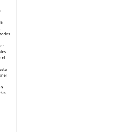
a
la
,
todos
ier
ales
 el
esta
r el
ón
tiva.