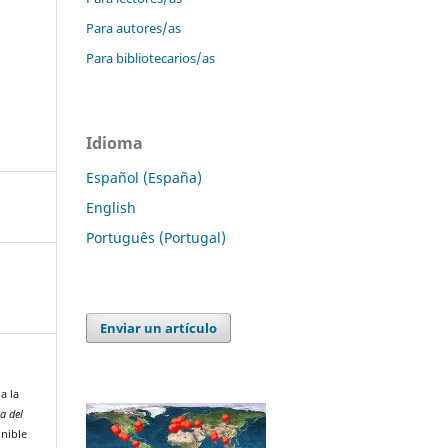
Para autores/as
Para bibliotecarios/as
Idioma
Español (España)
English
Português (Portugal)
Enviar un artículo
a la
ia del
onible