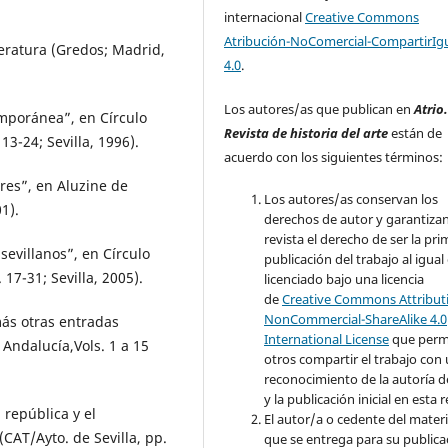
internacional
Creative Commons
Atribución-NoComercial-CompartirIg
teratura (Gredos; Madrid,
4.0
.
Los autores/as que publican en
Atrio
mporánea”, en Círculo
Revista de historia del arte
están de
13-24; Sevilla, 1996).
acuerdo con los siguientes términos:
res”, en Aluzine de
Los autores/as conservan los
1).
derechos de autor y garantizan
revista el derecho de ser la pr
evillanos”, en Círculo
publicación del trabajo al igual
17-31; Sevilla, 2005).
licenciado bajo una licencia
de
Creative Commons Attribut
NonCommercial-ShareAlike 4.0
ás otras entradas
International License
que perm
 Andalucía,Vols. 1 a 15
otros compartir el trabajo con
reconocimiento de la autoría d
y la publicación inicial en esta r
república y el
El autor/a o cedente del materi
CAT/Ayto. de Sevilla, pp.
que se entrega para su publica