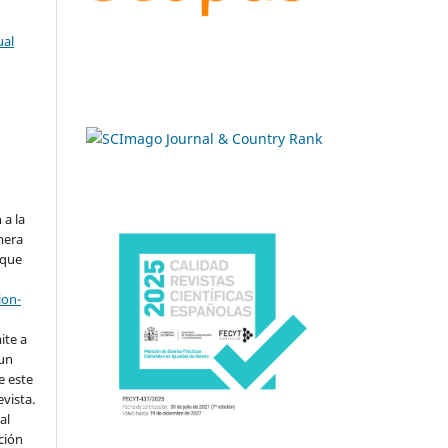
ual
.
 a la
imera
 que
ion-
ite a
 un
e este
evista.
al
ción