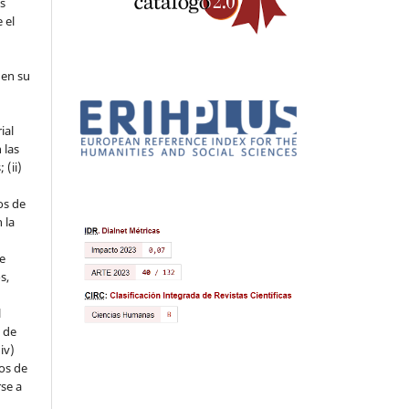
os
 el
 en su
ial
 las
 (ii)
os de
 la
ue
s,
l
s de
iv)
hos de
rse a