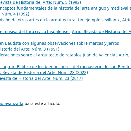
Revista de Historia del Arte: Núm. 5 (1993)
nceptos fundamentales de la historia del arte antiguo y medieval 
e: Núm. 4 (1992)
misión de otras artes en la arquitectura. Un ejemplo sevillano
,
Atrio
e musiva del foro cívico hispalense
,
Atrio. Revista de Historia del A
uan Bautista con algunas observaciones sobre marcas y jarros
Historia del Arte: Núm. 3 (1991)
eraciones sobre el arquitecto de retablos Juan de Valencia
,
Atrio.
sar, dir. El libro de los bienhechores del monasterio de san Benito
o. Revista de Historia del Arte: Núm. 28 (2022)
Revista de Historia del Arte: Núm. 23 (2017)
tud avanzada
para este artículo.