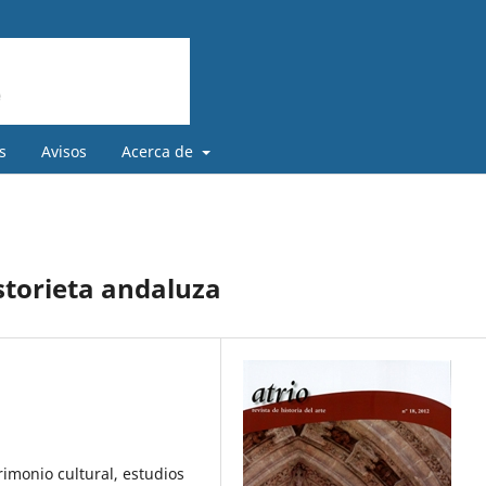
s
Avisos
Acerca de
storieta andaluza
rimonio cultural, estudios