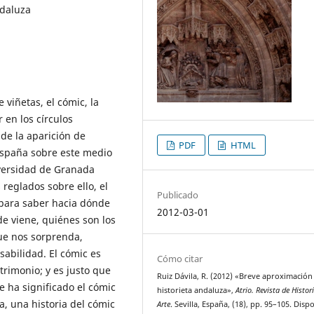
ndaluza
 viñetas, el cómic, la
 en los círculos
de la aparición de
PDF
HTML
España sobre este medio
iversidad de Granada
reglados sobre ello, el
Publicado
 para saber hacia dónde
2012-03-01
e viene, quiénes son los
que nos sorprenda,
abilidad. El cómic es
Cómo citar
trimonio; y es justo que
Ruiz Dávila, R. (2012) «Breve aproximación 
e ha significado el cómic
historieta andaluza»,
Atrio. Revista de Histor
a, una historia del cómic
Arte
. Sevilla, España, (18), pp. 95–105. Disp