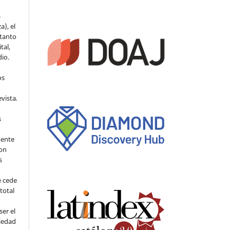
a
a), el
 tanto
tal,
io.
os
evista
.
s
mente
con
s
e cede
 total
ser el
piedad