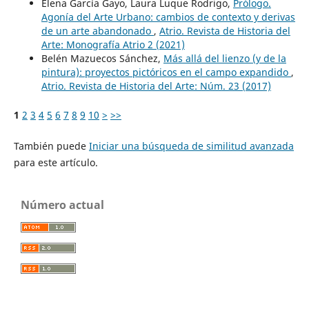
Elena García Gayo, Laura Luque Rodrigo,
Prólogo.
Agonía del Arte Urbano: cambios de contexto y derivas
de un arte abandonado
,
Atrio. Revista de Historia del
Arte: Monografía Atrio 2 (2021)
Belén Mazuecos Sánchez,
Más allá del lienzo (y de la
pintura): proyectos pictóricos en el campo expandido
,
Atrio. Revista de Historia del Arte: Núm. 23 (2017)
1
2
3
4
5
6
7
8
9
10
>
>>
También puede
Iniciar una búsqueda de similitud avanzada
para este artículo.
Número actual