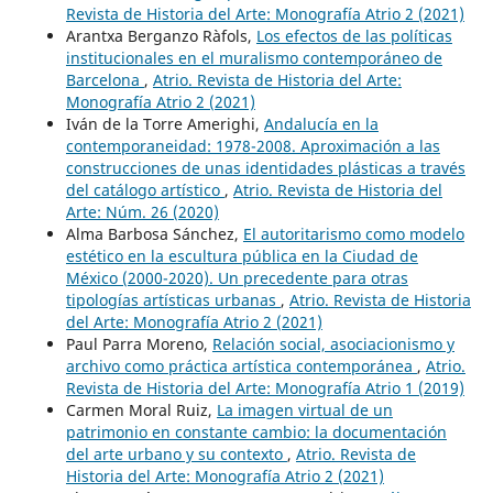
Revista de Historia del Arte: Monografía Atrio 2 (2021)
Arantxa Berganzo Ràfols,
Los efectos de las políticas
institucionales en el muralismo contemporáneo de
Barcelona
,
Atrio. Revista de Historia del Arte:
Monografía Atrio 2 (2021)
Iván de la Torre Amerighi,
Andalucía en la
contemporaneidad: 1978-2008. Aproximación a las
construcciones de unas identidades plásticas a través
del catálogo artístico
,
Atrio. Revista de Historia del
Arte: Núm. 26 (2020)
Alma Barbosa Sánchez,
El autoritarismo como modelo
estético en la escultura pública en la Ciudad de
México (2000-2020). Un precedente para otras
tipologías artísticas urbanas
,
Atrio. Revista de Historia
del Arte: Monografía Atrio 2 (2021)
Paul Parra Moreno,
Relación social, asociacionismo y
archivo como práctica artística contemporánea
,
Atrio.
Revista de Historia del Arte: Monografía Atrio 1 (2019)
Carmen Moral Ruiz,
La imagen virtual de un
patrimonio en constante cambio: la documentación
del arte urbano y su contexto
,
Atrio. Revista de
Historia del Arte: Monografía Atrio 2 (2021)