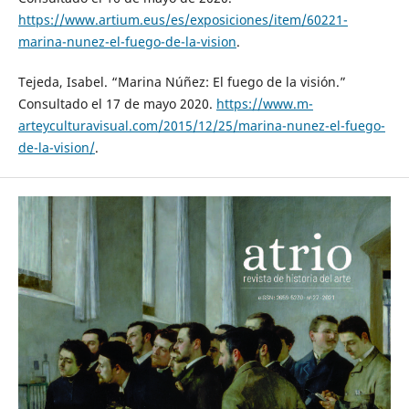
https://www.artium.eus/es/exposiciones/item/60221-
marina-nunez-el-fuego-de-la-vision
.
Tejeda, Isabel. “Marina Núñez: El fuego de la visión.”
Consultado el 17 de mayo 2020.
https://www.m-
arteyculturavisual.com/2015/12/25/marina-nunez-el-fuego-
de-la-vision/
.