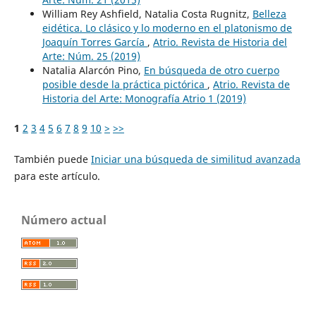
William Rey Ashfield, Natalia Costa Rugnitz,
Belleza
eidética. Lo clásico y lo moderno en el platonismo de
Joaquín Torres García
,
Atrio. Revista de Historia del
Arte: Núm. 25 (2019)
Natalia Alarcón Pino,
En búsqueda de otro cuerpo
posible desde la práctica pictórica
,
Atrio. Revista de
Historia del Arte: Monografía Atrio 1 (2019)
1
2
3
4
5
6
7
8
9
10
>
>>
También puede
Iniciar una búsqueda de similitud avanzada
para este artículo.
Número actual