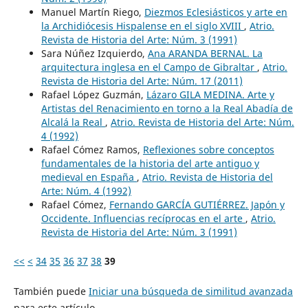
Manuel Martín Riego,
Diezmos Eclesiásticos y arte en
la Archidiócesis Hispalense en el siglo XVIII
,
Atrio.
Revista de Historia del Arte: Núm. 3 (1991)
Sara Núñez Izquierdo,
Ana ARANDA BERNAL. La
arquitectura inglesa en el Campo de Gibraltar
,
Atrio.
Revista de Historia del Arte: Núm. 17 (2011)
Rafael López Guzmán,
Lázaro GILA MEDINA. Arte y
Artistas del Renacimiento en torno a la Real Abadía de
Alcalá la Real
,
Atrio. Revista de Historia del Arte: Núm.
4 (1992)
Rafael Cómez Ramos,
Reflexiones sobre conceptos
fundamentales de la historia del arte antiguo y
medieval en España
,
Atrio. Revista de Historia del
Arte: Núm. 4 (1992)
Rafael Cómez,
Fernando GARCÍA GUTIÉRREZ. Japón y
Occidente. Influencias recíprocas en el arte
,
Atrio.
Revista de Historia del Arte: Núm. 3 (1991)
<<
<
34
35
36
37
38
39
También puede
Iniciar una búsqueda de similitud avanzada
para este artículo.