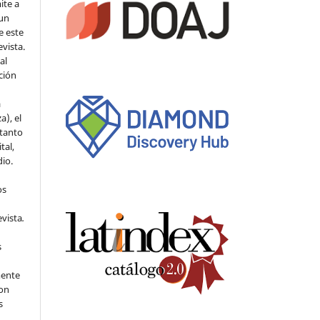
ite a
 un
e este
evista.
al
ción
a
a), el
 tanto
tal,
io.
os
evista
.
s
mente
con
s