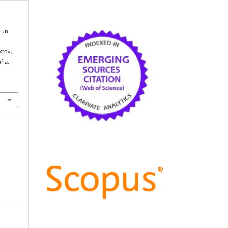
e un
xto»,
aña,