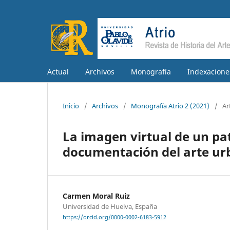
Actual
Archivos
Monografía
Indexacione
Inicio
/
Archivos
/
Monografía Atrio 2 (2021)
/
Ar
La imagen virtual de un pa
documentación del arte ur
Carmen Moral Ruiz
Universidad de Huelva, España
https://orcid.org/0000-0002-6183-5912