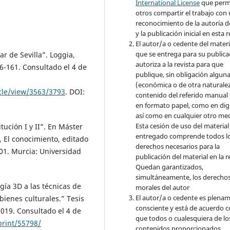
International License
que perm
otros compartir el trabajo con
reconocimiento de la autoría d
y la publicación inicial en esta r
El autor/a o cedente del materi
que se entrega para su publica
r de Sevilla”. Loggia,
autoriza a la revista para que
56-161. Consultado el 4 de
publique, sin obligación algun
(económica o de otra naturalez
icle/view/3563/3793
. DOI:
contenido del referido manual
en formato papel, como en digi
así como en cualquier otro med
Esta cesión de uso del material
ución I y II”. En Máster
entregado comprende todos l
, El conocimiento, editado
derechos necesarios para la
01. Murcia: Universidad
publicación del material en la r
Quedan garantizados,
simultáneamente, los derecho
gía 3D a las técnicas de
morales del autor
El autor/a o cedente es plena
ienes culturales.” Tesis
consciente y está de acuerdo 
019. Consultado el 4 de
que todos o cualesquiera de lo
print/55798/
contenidos proporcionados,