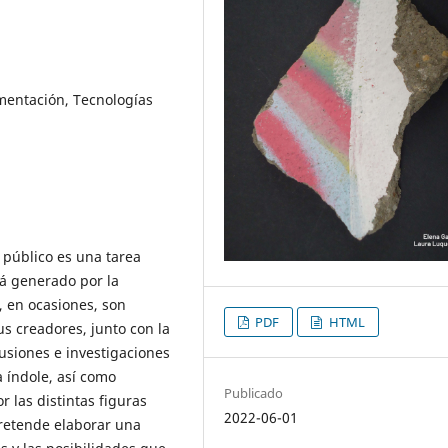
mentación, Tecnologías
 público es una tarea
tá generado por la
 en ocasiones, son
PDF
HTML
us creadores, junto con la
cusiones e investigaciones
a índole, así como
Publicado
r las distintas figuras
2022-06-01
pretende elaborar una