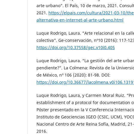
arte urbano”. El País, 10 de marzo, 2021. Consu
2021.
https://elpais.com/cultura/2021-03-10/the-d
alternativa-en-internet-al-arte-urbano.html
Luque Rodrigo, Laura. “Arte relacional en la cal
colectiva”. Ge-conservación, nº10 (2016): 117-12
https://doi.org/10.37558/gec.v10i0.405
Luque Rodrigo, Laura. “La gestión del arte urba
pendiente?”. La Colmena: Revista de la Univers
de México, nº 106 (2020): 81-98. DOI:
https://doi.org/10.36677/lacolmena.v0i106.1319
Luque Rodrigo, Laura, y Carmen Moral Ruiz. “Pro
establishment of a protocol for documentation o
Póster presentado en la V Conferencia Internac
Instituto de Geociencias IGEO (CSIC, UCM), Y
Nacional Centro de Arte Reina Sofía, Madrid, 2
2016.