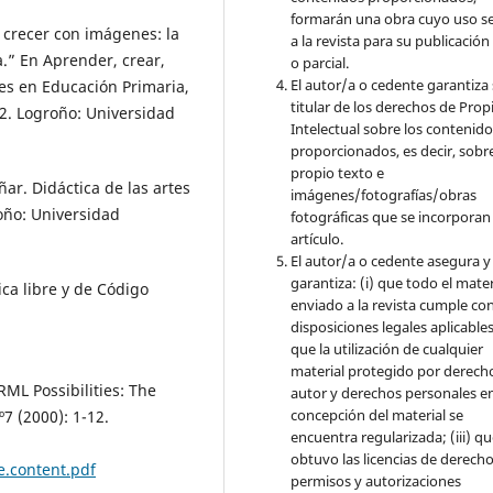
formarán una obra cuyo uso s
y crecer con imágenes: la
a la revista para su publicación
a.” En Aprender, crear,
o parcial.
El autor/a o cedente garantiza 
les en Educación Primaria,
titular de los derechos de Pro
2. Logroño: Universidad
Intelectual sobre los contenid
proporcionados, es decir, sobre
propio texto e
ar. Didáctica de las artes
imágenes/fotografías/obras
roño: Universidad
fotográficas que se incorporan
artículo.
El autor/a o cedente asegura y
garantiza: (i) que todo el mater
ca libre y de Código
enviado a la revista cumple con
disposiciones legales aplicables;
que la utilización de cualquier
material protegido por derech
ML Possibilities: The
autor y derechos personales en
concepción del material se
7 (2000): 1-12.
encuentra regularizada; (iii) q
obtuvo las licencias de derecho
e.content.pdf
permisos y autorizaciones