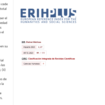
e cede
 total
ser el
piedad
os
 el
 en su
ial
 las
 (ii)
os de
 la
ue
s,