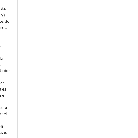
l
s de
iv)
hos de
rse a
a
la
,
todos
ier
ales
 el
esta
r el
ón
tiva.