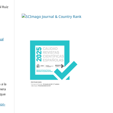
l Ruiz
ual
.
 a la
imera
 que
ion-