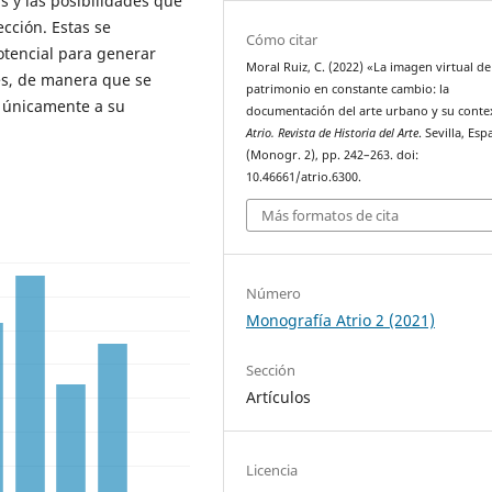
s y las posibilidades que
ección. Estas se
Cómo citar
otencial para generar
Moral Ruiz, C. (2022) «La imagen virtual d
es, de manera que se
patrimonio en constante cambio: la
a únicamente a su
documentación del arte urbano y su conte
Atrio. Revista de Historia del Arte
. Sevilla, Esp
(Monogr. 2), pp. 242–263. doi:
10.46661/atrio.6300.
Más formatos de cita
Número
Monografía Atrio 2 (2021)
Sección
Artículos
Licencia