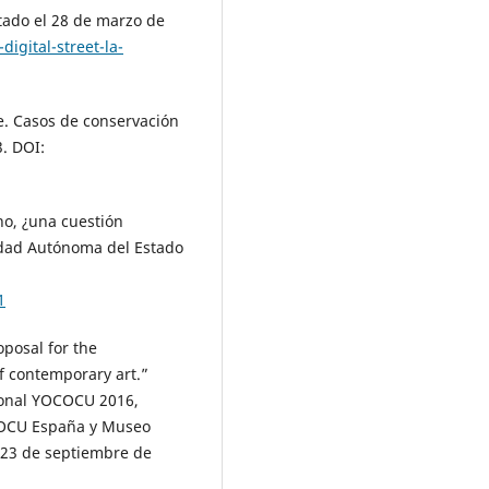
ltado el 28 de marzo de
igital-street-la-
le. Casos de conservación
3. DOI:
no, ¿una cuestión
idad Autónoma del Estado
1
posal for the
f contemporary art.”
ional YOCOCU 2016,
OCOCU España y Museo
1-23 de septiembre de