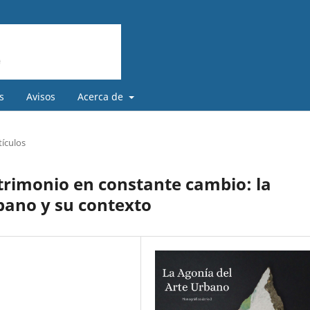
s
Avisos
Acerca de
tículos
trimonio en constante cambio: la
bano y su contexto