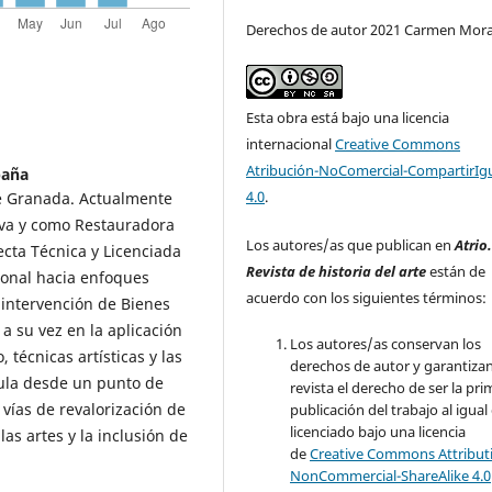
Derechos de autor 2021 Carmen Mora
Esta obra está bajo una licencia
internacional
Creative Commons
Atribución-NoComercial-CompartirIg
paña
4.0
.
de Granada. Actualmente
lva y como Restauradora
Los autores/as que publican en
Atrio
cta Técnica y Licenciada
Revista de historia del arte
están de
sional hacia enfoques
acuerdo con los siguientes términos:
 intervención de Bienes
 su vez en la aplicación
Los autores/as conservan los
técnicas artísticas y las
derechos de autor y garantizan
aula desde un punto de
revista el derecho de ser la pr
 vías de revalorización de
publicación del trabajo al igual
licenciado bajo una licencia
las artes y la inclusión de
de
Creative Commons Attribut
NonCommercial-ShareAlike 4.0