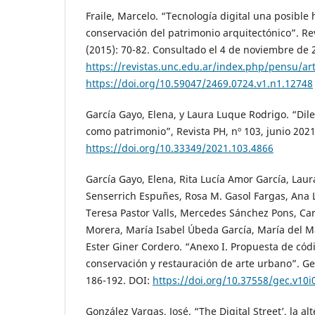
Fraile, Marcelo. “Tecnología digital una posible
conservación del patrimonio arquitectónico”. R
(2015): 70-82. Consultado el 4 de noviembre de 
https://revistas.unc.edu.ar/index.php/pensu/ar
https://doi.org/10.59047/2469.0724.v1.n1.12748
García Gayo, Elena, y Laura Luque Rodrigo. “Dil
como patrimonio”, Revista PH, nº 103, junio 2021.
https://doi.org/10.33349/2021.103.4866
García Gayo, Elena, Rita Lucía Amor García, Lau
Senserrich Espuñes, Rosa M. Gasol Fargas, Ana 
Teresa Pastor Valls, Mercedes Sánchez Pons, Ca
Morera, María Isabel Úbeda García, María del M
Ester Giner Cordero. “Anexo I. Propuesta de cód
conservación y restauración de arte urbano”. Ge
186-192. DOI:
https://doi.org/10.37558/gec.v10i
González Vargas, José. “The Digital Street’, la alt