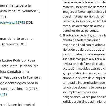
necesarias para la ejecución de
 herramienta para la
material, inclusive los derecho
evista Pensum, volumen 1,
imagen, si fueran aplicables; y (
que el material no viola derec
2021.
terceros, incluyendo, sin limita
ticle/view/12748
DOI:
estos, los derechos de autor y
derechos de las personas.
El autor/a o cedente, exime a l
emas del arte urbano
revista de toda y cualquier
 (preprint). DOI:
responsabilidad con relación a 
violación de derechos de autor
comprometiéndose a emplear 
sus esfuerzos para auxiliar a la
ra Luque Rodrigo, Rosa
revista en la defensa de cualqu
Lizeth Mata Delgado, Mª
acusación, medidas extrajudici
rlota Santabárbara
y/o judiciales. Asimismo, asume
ar Vázquez de la Fuente y
abono a la revista de cualquier
cantidad o indemnización que 
igo deontológico para la
tenga que abonar a terceros po
-conservación, 10 (2016):
incumplimiento de estas
0.419
obligaciones, ya sea por decisi
judicial, arbitral y/o administra
ernativa en internet al