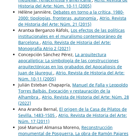
Historia del Arte: Núm. 10-11 (2005)
Hélène Jannière,
Debates en torno a la crítica, 1980-
2000: tipologías, fronteras, autonomía
,
Atrio. Revista
de Historia del Arte: Núm. 21 (2015)
Arantxa Berganzo Ràfols,
Los efectos de las políticas
institucionales en el muralismo contemporáneo de
Barcelona
,
Atrio. Revista de Historia del Arte:
Monografía Atrio 2 (2021)
Concepción Sánchez Pérez,
La arquitectura
apocalíptica: La simbología de las construcciones
arquitectónicas en los grabados del Apocalipsis de
Juan de Jáuregui
,
Atrio. Revista de Historia del Arte:
Núm. 10-11 (2005)
Julián Esteban Chapapría,
Manuel de Falla y Leopoldo
Torres Balbás. Evocación y restauración de la
Alhambra
,
Atrio. Revista de Historia del Arte: Núm. 28
(2022)
Ana Aranda Bernal,
El origen de la Casa de Pilatos de
Sevilla. 1483-1505
,
Atrio. Revista de Historia del Arte:
Núm. 17 (2011)
José Manuel Almansa Moreno,
Reconstrucción
monumental de Posguerra. La obra de Ramón Pajares