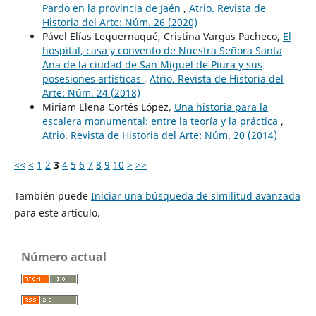
Pardo en la provincia de Jaén
,
Atrio. Revista de
Historia del Arte: Núm. 26 (2020)
Pável Elías Lequernaqué, Cristina Vargas Pacheco,
El
hospital, casa y convento de Nuestra Señora Santa
Ana de la ciudad de San Miguel de Piura y sus
posesiones artísticas
,
Atrio. Revista de Historia del
Arte: Núm. 24 (2018)
Miriam Elena Cortés López,
Una historia para la
escalera monumental: entre la teoría y la práctica
,
Atrio. Revista de Historia del Arte: Núm. 20 (2014)
<<
<
1
2
3
4
5
6
7
8
9
10
>
>>
También puede
Iniciar una búsqueda de similitud avanzada
para este artículo.
Número actual