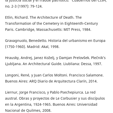
la justicia social y el fraude patriótico.” Cuadernos del CISH,
no. 2-3 (1997): 79-124.
Etlin, Richard. The Architecture of Death. The
Transformation of the Cemetery in Eighteenth-Century
Paris. Cambridge, Massachusetts: MIT Press, 1984.
Gravagnuolo, Benedetto. Historia del urbanismo en Europa
(1750-1960). Madrid: Akal, 1998.
Hrausky, Andrej, Janez Koželj, y Damjan Prelovšek. Plečnik’s
Ljubljana. An Architectural Guide. Liubliana: Dessa, 1997.
Longoni, René, y Juan Carlos Moltoni. Francisco Salamone.
Buenos Aires: ARQ Diario de Arquitectura Clarín, 2014.
Liernur, Jorge Francisco, y Pablo Psechepiurca. La red
austral. Obras y proyectos de Le Corbusier y sus discípulos
en la Argentina, 1924-1965. Buenos Aires: Universidad
Nacional de Quilmes, 2008.