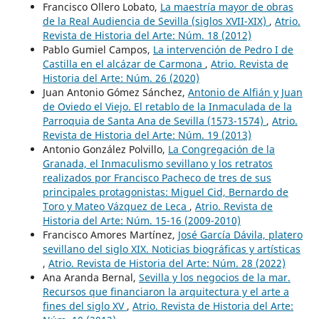
Francisco Ollero Lobato,
La maestría mayor de obras
de la Real Audiencia de Sevilla (siglos XVII-XIX)
,
Atrio.
Revista de Historia del Arte: Núm. 18 (2012)
Pablo Gumiel Campos,
La intervención de Pedro I de
Castilla en el alcázar de Carmona
,
Atrio. Revista de
Historia del Arte: Núm. 26 (2020)
Juan Antonio Gómez Sánchez,
Antonio de Alfián y Juan
de Oviedo el Viejo. El retablo de la Inmaculada de la
Parroquia de Santa Ana de Sevilla (1573-1574)
,
Atrio.
Revista de Historia del Arte: Núm. 19 (2013)
Antonio González Polvillo,
La Congregación de la
Granada, el Inmaculismo sevillano y los retratos
realizados por Francisco Pacheco de tres de sus
principales protagonistas: Miguel Cid, Bernardo de
Toro y Mateo Vázquez de Leca
,
Atrio. Revista de
Historia del Arte: Núm. 15-16 (2009-2010)
Francisco Amores Martínez,
José García Dávila, platero
sevillano del siglo XIX. Noticias biográficas y artísticas
,
Atrio. Revista de Historia del Arte: Núm. 28 (2022)
Ana Aranda Bernal,
Sevilla y los negocios de la mar.
Recursos que financiaron la arquitectura y el arte a
fines del siglo XV
,
Atrio. Revista de Historia del Arte: