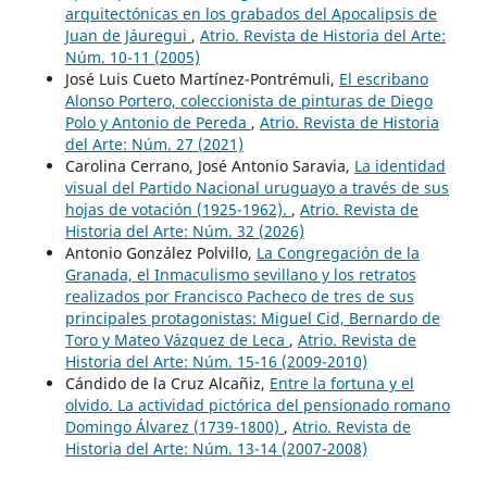
arquitectónicas en los grabados del Apocalipsis de
Juan de Jáuregui
,
Atrio. Revista de Historia del Arte:
Núm. 10-11 (2005)
José Luis Cueto Martínez-Pontrémuli,
El escribano
Alonso Portero, coleccionista de pinturas de Diego
Polo y Antonio de Pereda
,
Atrio. Revista de Historia
del Arte: Núm. 27 (2021)
Carolina Cerrano, José Antonio Saravia,
La identidad
visual del Partido Nacional uruguayo a través de sus
hojas de votación (1925-1962).
,
Atrio. Revista de
Historia del Arte: Núm. 32 (2026)
Antonio González Polvillo,
La Congregación de la
Granada, el Inmaculismo sevillano y los retratos
realizados por Francisco Pacheco de tres de sus
principales protagonistas: Miguel Cid, Bernardo de
Toro y Mateo Vázquez de Leca
,
Atrio. Revista de
Historia del Arte: Núm. 15-16 (2009-2010)
Cándido de la Cruz Alcañiz,
Entre la fortuna y el
olvido. La actividad pictórica del pensionado romano
Domingo Álvarez (1739-1800)
,
Atrio. Revista de
Historia del Arte: Núm. 13-14 (2007-2008)