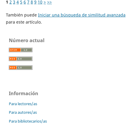
1
2
3
4
5
6
7
8
9
10
>
>>
También puede
Iniciar una búsqueda de similitud avanzada
para este artículo.
Número actual
Información
Para lectores/as
Para autores/as
Para bibliotecarios/as