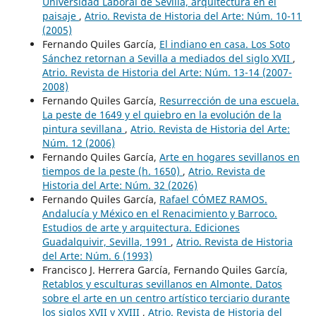
Universidad Laboral de Sevilla, arquitectura en el
paisaje
,
Atrio. Revista de Historia del Arte: Núm. 10-11
(2005)
Fernando Quiles García,
El indiano en casa. Los Soto
Sánchez retornan a Sevilla a mediados del siglo XVII
,
Atrio. Revista de Historia del Arte: Núm. 13-14 (2007-
2008)
Fernando Quiles García,
Resurrección de una escuela.
La peste de 1649 y el quiebro en la evolución de la
pintura sevillana
,
Atrio. Revista de Historia del Arte:
Núm. 12 (2006)
Fernando Quiles García,
Arte en hogares sevillanos en
tiempos de la peste (h. 1650)
,
Atrio. Revista de
Historia del Arte: Núm. 32 (2026)
Fernando Quiles García,
Rafael CÓMEZ RAMOS.
Andalucía y México en el Renacimiento y Barroco.
Estudios de arte y arquitectura. Ediciones
Guadalquivir, Sevilla, 1991
,
Atrio. Revista de Historia
del Arte: Núm. 6 (1993)
Francisco J. Herrera García, Fernando Quiles García,
Retablos y esculturas sevillanos en Almonte. Datos
sobre el arte en un centro artístico terciario durante
los siglos XVII y XVIII
,
Atrio. Revista de Historia del