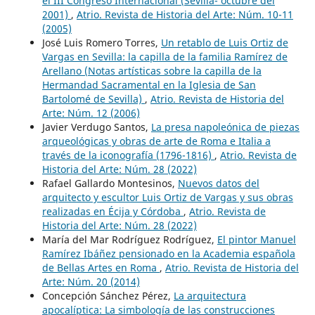
el III Congreso Internacional (Sevilla- octubre del
2001)
,
Atrio. Revista de Historia del Arte: Núm. 10-11
(2005)
José Luis Romero Torres,
Un retablo de Luis Ortiz de
Vargas en Sevilla: la capilla de la familia Ramírez de
Arellano (Notas artísticas sobre la capilla de la
Hermandad Sacramental en la Iglesia de San
Bartolomé de Sevilla)
,
Atrio. Revista de Historia del
Arte: Núm. 12 (2006)
Javier Verdugo Santos,
La presa napoleónica de piezas
arqueológicas y obras de arte de Roma e Italia a
través de la iconografía (1796-1816)
,
Atrio. Revista de
Historia del Arte: Núm. 28 (2022)
Rafael Gallardo Montesinos,
Nuevos datos del
arquitecto y escultor Luis Ortiz de Vargas y sus obras
realizadas en Écija y Córdoba
,
Atrio. Revista de
Historia del Arte: Núm. 28 (2022)
María del Mar Rodríguez Rodríguez,
El pintor Manuel
Ramírez Ibáñez pensionado en la Academia española
de Bellas Artes en Roma
,
Atrio. Revista de Historia del
Arte: Núm. 20 (2014)
Concepción Sánchez Pérez,
La arquitectura
apocalíptica: La simbología de las construcciones