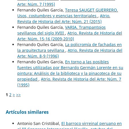
Arte: Núm. 7 (1995)
Fernando Quiles García,
Teresa SAUGET GUERRERO.
Usos, costumbres y esencias territoriales
,
Atrio.
Revista de Historia del Arte: Núm. 21 (2015)
Fernando Quiles García,
VARIA. Trampantojos
sevillanos del siglo XVIII
,
Atrio. Revista de Historia del
Arte: Núm. 15-16 (2009-2010)
Fernando Quiles García,
La policromía de fachadas en
la arquitectura sevillana
,
Atrio. Revista de Historia del
Arte: Núm. 8-9 (1996)
Fernando Quiles García,
En torno a las posibles
fuentes utilizadas por Bernardo Germán Lorente en su
pintura: Análisis de la biblioteca y la pinacoteca de su
propiedad
,
Atrio. Revista de Historia del Arte: Núm. 7
(1995)
1
2
>
>>
Artículos similares
Antonio San Cristóbal,
El barroco virreinal peruano en