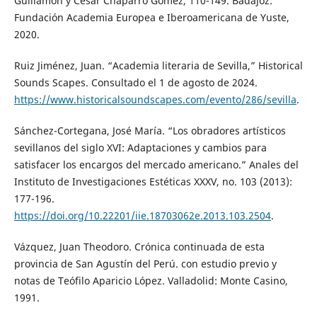
Guillamón y César Chaparro Gómez, 110-149. Badajoz:
Fundación Academia Europea e Iberoamericana de Yuste,
2020.
Ruiz Jiménez, Juan. “Academia literaria de Sevilla,” Historical
Sounds Scapes. Consultado el 1 de agosto de 2024.
https://www.historicalsoundscapes.com/evento/286/sevilla
.
Sánchez-Cortegana, José María. “Los obradores artísticos
sevillanos del siglo XVI: Adaptaciones y cambios para
satisfacer los encargos del mercado americano.” Anales del
Instituto de Investigaciones Estéticas XXXV, no. 103 (2013):
177-196.
https://doi.org/10.22201/iie.18703062e.2013.103.2504
.
Vázquez, Juan Theodoro. Crónica continuada de esta
provincia de San Agustín del Perú. con estudio previo y
notas de Teófilo Aparicio López. Valladolid: Monte Casino,
1991.