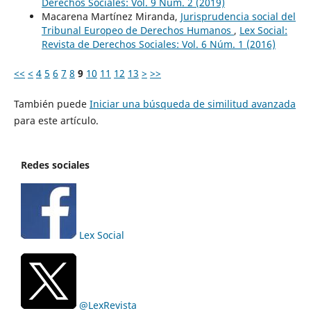
Derechos Sociales: Vol. 9 Núm. 2 (2019)
Macarena Martínez Miranda,
Jurisprudencia social del
Tribunal Europeo de Derechos Humanos
,
Lex Social:
Revista de Derechos Sociales: Vol. 6 Núm. 1 (2016)
<<
<
4
5
6
7
8
9
10
11
12
13
>
>>
También puede
Iniciar una búsqueda de similitud avanzada
para este artículo.
Redes sociales
Lex Social
@LexRevista