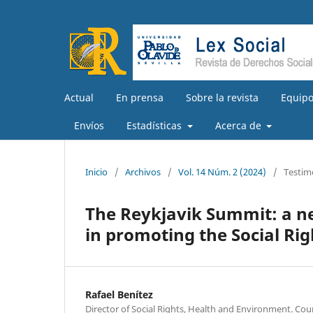
Actual
En prensa
Sobre la revista
Equipo
Envíos
Estadísticas
Acerca de
Inicio
/
Archivos
/
Vol. 14 Núm. 2 (2024)
/
Testim
The Reykjavik Summit: a n
in promoting the Social Ri
Rafael Benítez
Director of Social Rights, Health and Environment. Cou