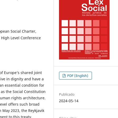
opean Social Charter,
s, High Level Conference
 of Europe’s shared joint
PDF (English)
live in dignity and have a
an essential condition for
s the Social Constitution
Publicado
human rights architecture.
2024-05-14
evel offers such broad
n May 2023, the Reykjavik
nt to this treaty.