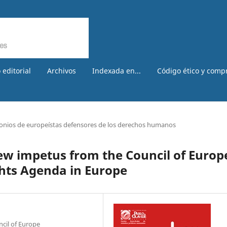
 editorial
Archivos
Indexada en...
Código ético y comp
onios de europeístas defensores de los derechos humanos
ew impetus from the Council of Europ
ghts Agenda in Europe
ncil of Europe