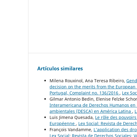
Artículos similares
Milena Rouxinol, Ana Teresa Ribeiro,
Gende
decision on the merits from the European 
Portugal, Complaint no. 136/2016
,
Lex Soc
Gilmar Antonio Bedin, Elenise Felzke Schon
Interamericana de Derechos Humanos en la
ambientales (DESCA) en América Latina
,
L
Luis Jimena Quesada,
Le rôle des pouvoirs
Européenne
,
Lex Social: Revista de Derech
François Vandamme,
L’application des dr
Lex Social: Revista de Derechos Sociales: V