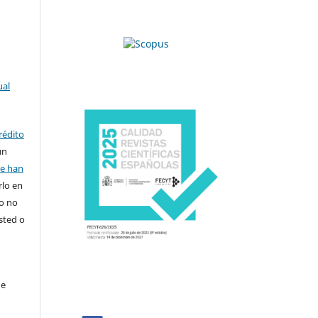
ual
rédito
un
se han
rlo en
ro no
sted o
de