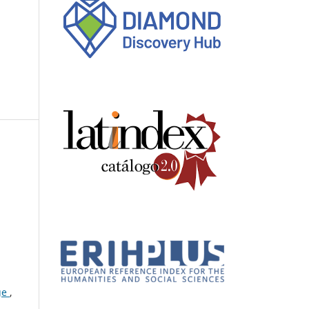
age
,