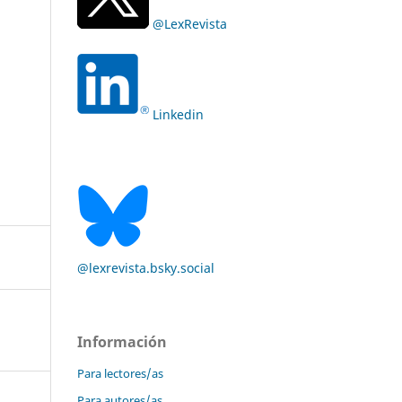
@LexRevista
Linkedin
@lexrevista.bsky.social
Información
Para lectores/as
Para autores/as