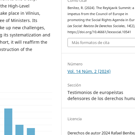
Cómo citar
 the High-Level
Benítez, R. (2024). The Reykjavik Summit: 
ake place in Vilnius,
impetus from the Council of Europe in
e of Ministers. Its
promoting the Social Rights Agenda in Eu
Lex Social: Revista De Derechos Sociales
,
14
(2)
 take up new challenges,
https://doi.org/10.46661/lexsocial.10541
ng its systematization and
ort, it will reaffirm the
Más formatos de cita
nstruction of the
Número
Vol. 14 Núm. 2 (2024)
Sección
Testimonios de europeístas
defensores de los derechos hum
Licencia
Derechos de autor 2024 Rafael Beníte