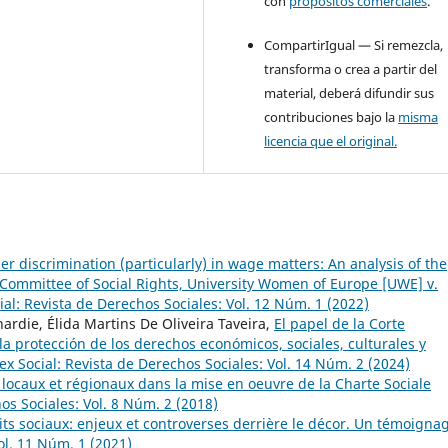
con
propósitos comerciales
.
CompartirIgual — Si remezcla,
transforma o crea a partir del
material, deberá difundir sus
contribuciones bajo la
misma
licencia que el original.
r discrimination (particularly) in wage matters: An analysis of the
Committee of Social Rights, University Women of Europe [UWE] v.
ial: Revista de Derechos Sociales: Vol. 12 Núm. 1 (2022)
ardie, Élida Martins De Oliveira Taveira,
El papel de la Corte
 protección de los derechos económicos, sociales, culturales y
ex Social: Revista de Derechos Sociales: Vol. 14 Núm. 2 (2024)
 locaux et régionaux dans la mise en oeuvre de la Charte Sociale
os Sociales: Vol. 8 Núm. 2 (2018)
oits sociaux: enjeux et controverses derrière le décor. Un témoign
ol. 11 Núm. 1 (2021)