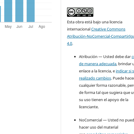
Esta obra está bajo una licencia
internacional
Creative Commons
Atribución-NoComercial-CompartirIg
4.0
.
Atribución — Usted debe dar
c
de manera adecuada
, brindar 
enlace a la licencia, e
indicar si 
realizado cambios
. Puede hace
cualquier forma razonable, pe
de forma tal que sugiera que u
su uso tienen el apoyo de la
licenciante.
NoComercial — Usted no pue
hacer uso del material