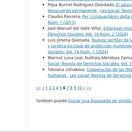
Pepa Burriel Rodríguez-Diosdado,
El salar
desacuerdo permanente
,
Lex Social: Revi
Claudio Panzera,
Per i cinquant´anni della
Núm. 1 (2013)
José Manuel del Valle Villar,
Empresas mult
Derechos Sociales: Vol. 10 Núm. 2 (2020)
Luis Jimena Quesada,
Nuevos perfiles de l
y jurídica en clave de protección multini
Sociales: Vol. 14 Núm. 1 (2024)
Marisol Luna Leal, Nathaly Mendoza Zamu
Social: Revista de Derechos Sociales: Vol. 
Tatsiana Ushakova,
Cooperación de las IND
humanos
,
Lex Social: Revista de Derechos
<<
<
1
2
3
4
5
6
7
8
9
10
>
>>
También puede
Iniciar una búsqueda de simili