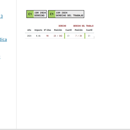
 3
dica
x