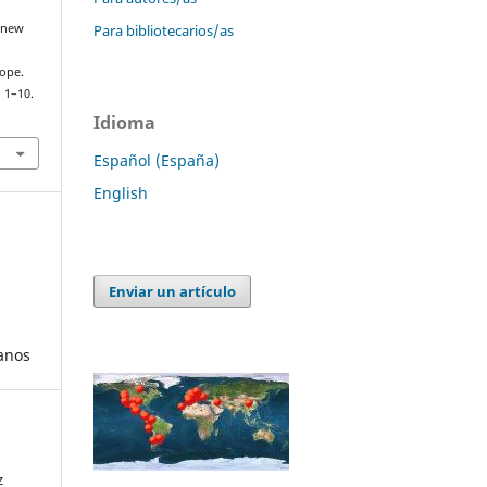
Para bibliotecarios/as
a new
rope.
, 1–10.
Idioma
Español (España)
English
Enviar un artículo
anos
z