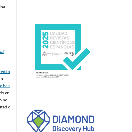
ina
ual
rédito
un
se han
rlo en
ro no
sted o