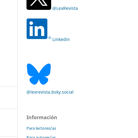
@LexRevista
Linkedin
@lexrevista.bsky.social
Información
Para lectores/as
Para autores/as