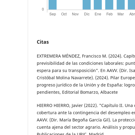
Citas
EXTREMERA MÉNDEZ, Francisco M. (2024). Capítu
previsibilidad de las condiciones laborales: punto
espera para su transposición". En AAVV. (Dir. Is
Cristóbal Molina Navarrete). (2024). Pilar Europ
progreso jurídico de la Unión y de España: logro
pendientes, Editorial Bomarzo, Albacete
HIERRO HIERRO, Javier (2022). "Capítulo II. Una 
cobertura ante la contingencia del desempleo en
AAVV. (Dir. María Begoña García Gil). La protecci
cuenta ajena del sector agrario. Análisis y propu
Publicaciones de la URJC, Madrid.