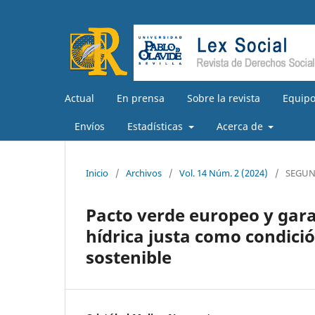
Actual
En prensa
Sobre la revista
Equipo
Envíos
Estadísticas
Acerca de
Inicio
/
Archivos
/
Vol. 14 Núm. 2 (2024)
/
SEGUN
Pacto verde europeo y garan
hídrica justa como condici
sostenible