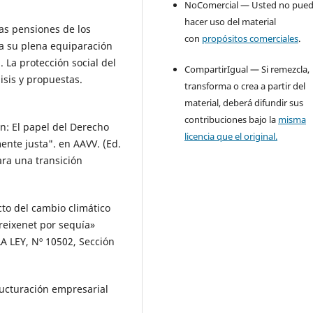
NoComercial — Usted no pue
hacer uso del material
as pensiones de los
con
propósitos comerciales
.
ra su plena equiparación
. La protección social del
CompartirIgual — Si remezcla,
isis y propuestas.
transforma o crea a partir del
material, deberá difundir sus
contribuciones bajo la
misma
n: El papel del Derecho
licencia que el original.
ente justa". en AAVV. (Ed.
ara una transición
to del cambio climático
reixenet por sequía»
LA LEY, Nº 10502, Sección
ucturación empresarial