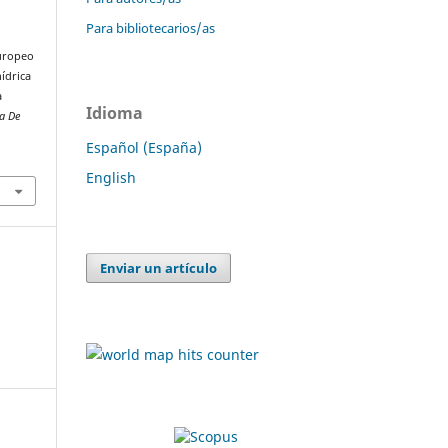
Para bibliotecarios/as
europeo
hídrica
a
Idioma
ta De
Español (España)
English
Enviar un artículo