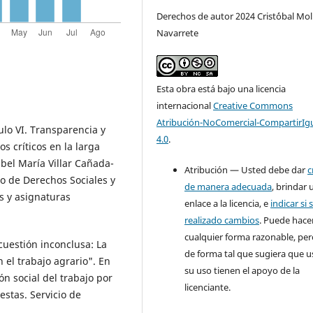
Derechos de autor 2024 Crist´óbal Mol
Navarrete
Esta obra está bajo una licencia
internacional
Creative Commons
Atribución-NoComercial-CompartirIg
lo VI. Transparencia y
4.0
.
s críticos en la larga
abel María Villar Cañada-
Atribución — Usted debe dar
c
eo de Derechos Sociales y
de manera adecuada
, brindar 
s y asignaturas
enlace a la licencia, e
indicar si 
realizado cambios
. Puede hace
cualquier forma razonable, pe
cuestión inconclusa: La
de forma tal que sugiera que u
 el trabajo agrario". En
su uso tienen el apoyo de la
ón social del trabajo por
licenciante.
estas. Servicio de