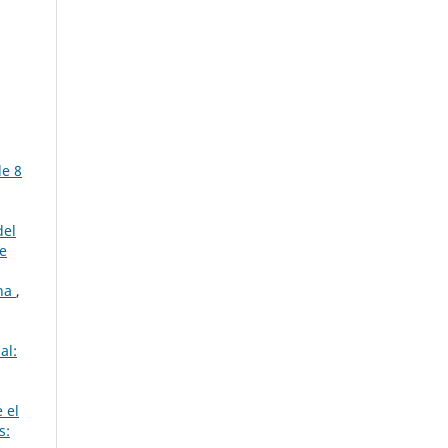
de 8
del
de
ina
,
al:
 el
s: