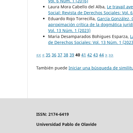
Vol. 6 Núm. 1 (2016)
Laura Mora Cabello del Alba,
Le travail av
Social: Revista de Derechos Sociales: Vol. 
Eduardo Rojo Torrecilla,
García González, 
aproximación crítica de la dogmática jurí
Vol. 13 Núm. 1 (2023)
Maria Desamparados Bohigues Esparza,
L
de Derechos Sociales: Vol. 13 Núm. 1 (202
<<
<
35
36
37
38
39
40
41
42
43
44
>
>>
También puede
Iniciar una búsqueda de simili
ISSN: 2174-6419
Universidad Pablo de Olavide