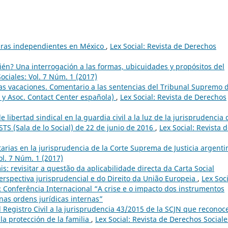
uras independientes en México
,
Lex Social: Revista de Derechos
én? Una interrogación a las formas, ubicuidades y propósitos del
ociales: Vol. 7 Núm. 1 (2017)
 las vacaciones. Comentario a las sentencias del Tribunal Supremo 
s y Asoc. Contact Center española)
,
Lex Social: Revista de Derechos
e libertad sindical en la guardia civil a la luz de la jurisprudencia 
STS (Sala de lo Social) de 22 de junio de 2016
,
Lex Social: Revista 
tarias en la jurisprudencia de la Corte Suprema de Justicia argent
ol. 7 Núm. 1 (2017)
is: revisitar a questão da aplicabilidade directa da Carta Social
spectiva jurisprudencial e do Direito da União Europeia
,
Lex Soci
): Conferência Internacional “A crise e o impacto dos instrumentos
nas ordens jurídicas internas”
l Registro Civil a la jurisprudencia 43/2015 de la SCJN que reconoce
a protección de la familia
,
Lex Social: Revista de Derechos Sociale