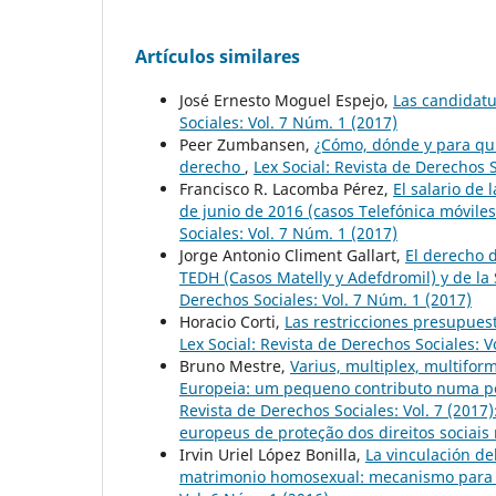
Artículos similares
José Ernesto Moguel Espejo,
Las candidat
Sociales: Vol. 7 Núm. 1 (2017)
Peer Zumbansen,
¿Cómo, dónde y para qui
derecho
,
Lex Social: Revista de Derechos S
Francisco R. Lacomba Pérez,
El salario de
de junio de 2016 (casos Telefónica móvile
Sociales: Vol. 7 Núm. 1 (2017)
Jorge Antonio Climent Gallart,
El derecho d
TEDH (Casos Matelly y Adefdromil) y de la 
Derechos Sociales: Vol. 7 Núm. 1 (2017)
Horacio Corti,
Las restricciones presupues
Lex Social: Revista de Derechos Sociales: V
Bruno Mestre,
Varius, multiplex, multiform
Europeia: um pequeno contributo numa per
Revista de Derechos Sociales: Vol. 7 (2017
europeus de proteção dos direitos sociais 
Irvin Uriel López Bonilla,
La vinculación de
matrimonio homosexual: mecanismo para l