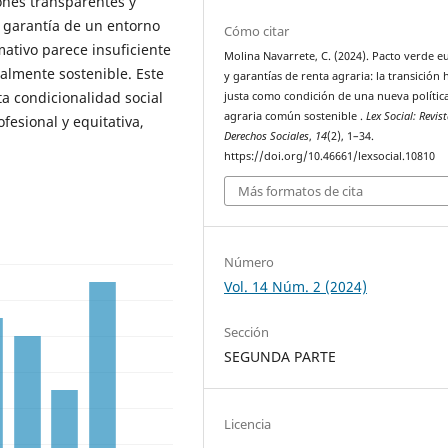
iones transparentes y
la garantía de un entorno
Cómo citar
ativo parece insuficiente
Molina Navarrete, C. (2024). Pacto verde 
almente sostenible. Este
y garantías de renta agraria: la transición 
ta condicionalidad social
justa como condición de una nueva polític
agraria común sostenible .
Lex Social: Revis
esional y equitativa,
Derechos Sociales
,
14
(2), 1–34.
https://doi.org/10.46661/lexsocial.10810
Más formatos de cita
Número
Vol. 14 Núm. 2 (2024)
Sección
SEGUNDA PARTE
Licencia