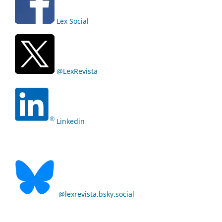
Lex Social
@LexRevista
Linkedin
@lexrevista.bsky.social