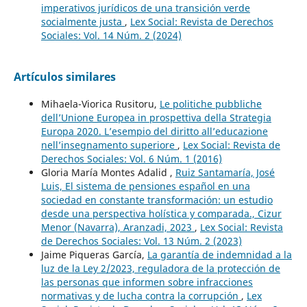
imperativos jurídicos de una transición verde
socialmente justa
,
Lex Social: Revista de Derechos
Sociales: Vol. 14 Núm. 2 (2024)
Artículos similares
Mihaela-Viorica Rusitoru,
Le politiche pubbliche
dell’Unione Europea in prospettiva della Strategia
Europa 2020. L’esempio del diritto all’educazione
nell’insegnamento superiore
,
Lex Social: Revista de
Derechos Sociales: Vol. 6 Núm. 1 (2016)
Gloria María Montes Adalid ,
Ruiz Santamaría, José
Luis, El sistema de pensiones español en una
sociedad en constante transformación: un estudio
desde una perspectiva holística y comparada., Cizur
Menor (Navarra), Aranzadi, 2023
,
Lex Social: Revista
de Derechos Sociales: Vol. 13 Núm. 2 (2023)
Jaime Piqueras García,
La garantía de indemnidad a la
luz de la Ley 2/2023, reguladora de la protección de
las personas que informen sobre infracciones
normativas y de lucha contra la corrupción
,
Lex