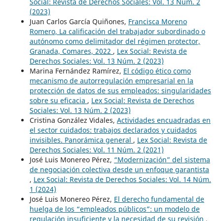
Social: Revista de Derechos Sociales: Vol. 13 Núm. 2
(2023)
Juan Carlos García Quiñones,
Francisca Moreno
Romero, La calificación del trabajador subordinado o
autónomo como delimitador del régimen protector,
Granada, Comares, 2022
,
Lex Social: Revista de
Derechos Sociales: Vol. 13 Núm. 2 (2023)
Marina Fernández Ramírez,
El código ético como
mecanismo de autorregulación empresarial en la
protección de datos de sus empleados: singularidades
sobre su eficacia
,
Lex Social: Revista de Derechos
Sociales: Vol. 13 Núm. 2 (2023)
Cristina González Vidales,
Actividades encuadradas en
el sector cuidados: trabajos declarados y cuidados
invisibles. Panorámica general
,
Lex Social: Revista de
Derechos Sociales: Vol. 11 Núm. 2 (2021)
José Luis Monereo Pérez,
“Modernización” del sistema
de negociación colectiva desde un enfoque garantista
,
Lex Social: Revista de Derechos Sociales: Vol. 14 Núm.
1 (2024)
José Luis Monereo Pérez,
El derecho fundamental de
huelga de los “empleados públicos”: un modelo de
regulación insuficiente y la necesidad de su revisión
,