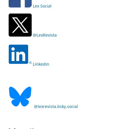
Lex Social
@LexRevista
Linkedin
@lexrevista.bsky.social