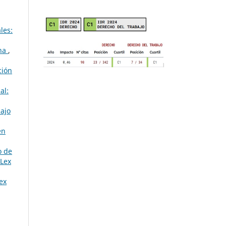
les:
ina
,
ción
al:
bajo
en
o de
Lex
ex