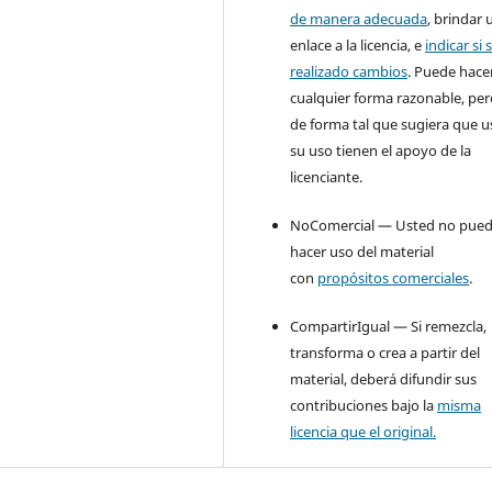
de manera adecuada
, brindar 
enlace a la licencia, e
indicar si 
realizado cambios
. Puede hace
cualquier forma razonable, pe
de forma tal que sugiera que u
su uso tienen el apoyo de la
licenciante.
NoComercial — Usted no pue
hacer uso del material
con
propósitos comerciales
.
CompartirIgual — Si remezcla,
transforma o crea a partir del
material, deberá difundir sus
contribuciones bajo la
misma
licencia que el original.