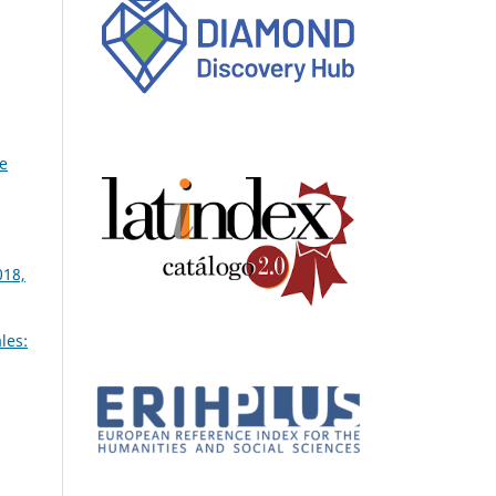
de
018,
les: