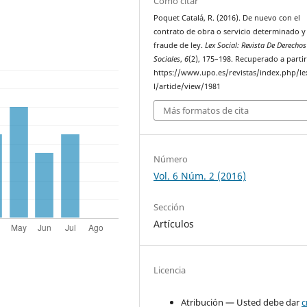
Cómo citar
Poquet Catalá, R. (2016). De nuevo con el
contrato de obra o servicio determinado y 
fraude de ley.
Lex Social: Revista De Derechos
Sociales
,
6
(2), 175–198. Recuperado a parti
https://www.upo.es/revistas/index.php/le
l/article/view/1981
Más formatos de cita
Número
Vol. 6 Núm. 2 (2016)
Sección
Artículos
Licencia
Atribución — Usted debe dar
c