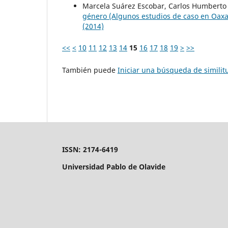
Marcela Suárez Escobar, Carlos Humberto
género (Algunos estudios de caso en Oax
(2014)
<<
<
10
11
12
13
14
15
16
17
18
19
>
>>
También puede
Iniciar una búsqueda de simili
ISSN: 2174-6419
Universidad Pablo de Olavide