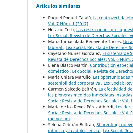
Artículos similares
Raquel Poquet Catalá,
La controvertida efi
Vol. 7 Núm. 1 (2017)
Horacio Corti,
Las restricciones presupues
Lex Social: Revista de Derechos Sociales: V
María Inmaculada Benavente Torres,
Un a
laboral
,
Lex Social: Revista de Derechos So
Cayetano Núñez González,
El sistema de 
Revista de Derechos Sociales: Vol. 6 Núm. 
Elena Blasco Martín,
Contribución especial
doméstico
,
Lex Social: Revista de Derechos
Maria Chiara Marullo,
Las oportunidades “
sostenibilidad corporativa
,
Lex Social: Re
Carmen Salcedo Beltrán,
La efectividad de
las pioneras medidas inmediatas instadas
Social: Revista de Derechos Sociales: Vol. 
María de los Reyes Pérez Alberdi,
Los dere
Social: Revista de Derechos Sociales: Vol.
memoriam
Selena Cebrián Beltrán,
Sharenting: nuevo 
infancia y la adolescencia
,
Lex Social: Rev