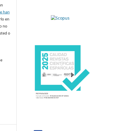
un
se han
rlo en
ro no
sted o
de