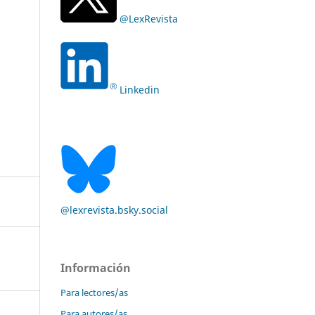
@LexRevista
Linkedin
@lexrevista.bsky.social
Información
Para lectores/as
Para autores/as