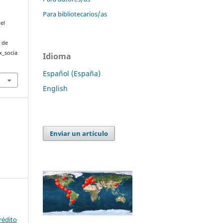
Para bibliotecarios/as
el
r de
x_socia
Idioma
Español (España)
English
Enviar un artículo
rédito