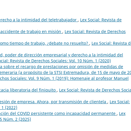
erecho a la intimidad del teletrabajador
,
Lex Social: Revista de
l accidente de trabajo en misión
,
Lex Social: Revista de Derechos
como tiempo de trabajo, ¿debate no resuelto?
,
Lex Social: Revista 
ud, poder de dirección empresarial y derecho a la intimidad del
ocial: Revista de Derechos Sociales: Vol. 10 Núm. 1 (2020)
a sobre el recargo de prestaciones por omisión de medidas de
 temeraria (a propósito de la STSJ Extremadura, de 15 de mayo de 2
echos Sociales: Vol. 9 Núm. 1 (2019): Homenaje al profesor Manuel
cacia liberatoria del finiquito
,
Lex Social: Revista de Derechos Socia
cesión de empresa. Ahora, por transmisión de clientela
,
Lex Social:
 1 (2022)
icación del COVID persistente como incapacidad permanente
,
Lex
15 Núm. 2 (2025)