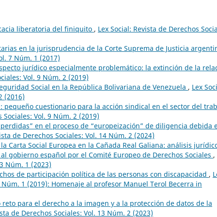
cacia liberatoria del finiquito
,
Lex Social: Revista de Derechos Socia
tarias en la jurisprudencia de la Corte Suprema de Justicia argent
ol. 7 Núm. 1 (2017)
specto jurídico especialmente problemático: la extinción de la rela
ciales: Vol. 9 Núm. 2 (2019)
Seguridad Social en la República Bolivariana de Venezuela
,
Lex Soci
2 (2016)
: pequeño cuestionario para la acción sindical en el sector del tra
 Sociales: Vol. 9 Núm. 2 (2019)
perdidas” en el proceso de “europeización” de diligencia debida 
vista de Derechos Sociales: Vol. 14 Núm. 2 (2024)
 la Carta Social Europea en la Cañada Real Galiana: análisis jurídic
 al gobierno español por el Comité Europeo de Derechos Sociales
,
13 Núm. 1 (2023)
chos de participación política de las personas con discapacidad
,
L
 9 Núm. 1 (2019): Homenaje al profesor Manuel Terol Becerra in
reto para el derecho a la imagen y a la protección de datos de la
ista de Derechos Sociales: Vol. 13 Núm. 2 (2023)