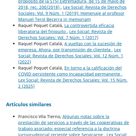
propósito de la STSJ Extremadura, de 15 de mayo de
2018, rec. 200/2018)
,
Lex Social: Revista de Derechos
Sociales: Vol. 9 Núm. 1 (2019): Homenaje al profesor
Manuel Terol Becerra in memoriam
Raquel Poquet Catalá,
La controvertida eficacia
liberatoria del finiquito
,
Lex Social: Revista de
Derechos Sociales: Vol. 7 Núm. 1 (2017)
Raquel Poquet Catalá,
A vueltas con la sucesión de
empresa. Ahora, por transmisión de clientela
,
Lex
Social: Revista de Derechos Sociales: Vol. 12 Núm. 1
(2022)
Raquel Poquet Catalá,
En torno a la calificación del
COVID persistente como incapacidad permanente
,
Lex Social: Revista de Derechos Sociales: Vol. 15 Núm.
2 (2025)
Artículos similares
Francisco Vila Tierno,
Algunas notas sobre la
prestación de servicios a través de las cooperativas de
trabajo asociado: especial referencia a la doctrina
jurisprudencial reciente sobre Servicarne
,
Lex Social: