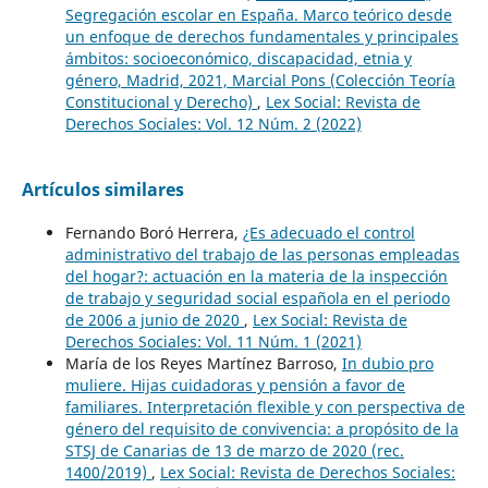
Segregación escolar en España. Marco teórico desde
un enfoque de derechos fundamentales y principales
ámbitos: socioeconómico, discapacidad, etnia y
género, Madrid, 2021, Marcial Pons (Colección Teoría
Constitucional y Derecho)
,
Lex Social: Revista de
Derechos Sociales: Vol. 12 Núm. 2 (2022)
Artículos similares
Fernando Boró Herrera,
¿Es adecuado el control
administrativo del trabajo de las personas empleadas
del hogar?: actuación en la materia de la inspección
de trabajo y seguridad social española en el periodo
de 2006 a junio de 2020
,
Lex Social: Revista de
Derechos Sociales: Vol. 11 Núm. 1 (2021)
María de los Reyes Martínez Barroso,
In dubio pro
muliere. Hijas cuidadoras y pensión a favor de
familiares. Interpretación flexible y con perspectiva de
género del requisito de convivencia: a propósito de la
STSJ de Canarias de 13 de marzo de 2020 (rec.
1400/2019)
,
Lex Social: Revista de Derechos Sociales: