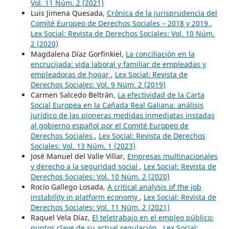
Vol. 11 Núm. 2 (2021)
Luis Jimena Quesada,
Crónica de la jurisprudencia del
Comité Europeo de Derechos Sociales – 2018 y 2019
,
Lex Social: Revista de Derechos Sociales: Vol. 10 Núm.
2 (2020)
Magdalena Díaz Gorfinkiel,
La conciliación en la
encrucijada: vida laboral y familiar de empleadas y
empleadoras de hogar
,
Lex Social: Revista de
Derechos Sociales: Vol. 9 Núm. 2 (2019)
Carmen Salcedo Beltrán,
La efectividad de la Carta
Social Europea en la Cañada Real Galiana: análisis
jurídico de las pioneras medidas inmediatas instadas
al gobierno español por el Comité Europeo de
Derechos Sociales
,
Lex Social: Revista de Derechos
Sociales: Vol. 13 Núm. 1 (2023)
José Manuel del Valle Villar,
Empresas multinacionales
y derecho a la seguridad social
,
Lex Social: Revista de
Derechos Sociales: Vol. 10 Núm. 2 (2020)
Rocío Gallego Losada,
A critical analysis of the job
instability in platform economy
,
Lex Social: Revista de
Derechos Sociales: Vol. 11 Núm. 2 (2021)
Raquel Vela Díaz,
El teletrabajo en el empleo público:
puntos clave de su actual regulación
,
Lex Social: