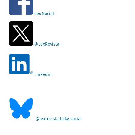
Lex Social
@LexRevista
Linkedin
@lexrevista.bsky.social