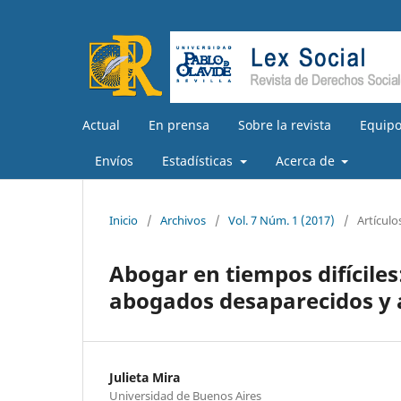
Actual
En prensa
Sobre la revista
Equipo
Envíos
Estadísticas
Acerca de
Inicio
/
Archivos
/
Vol. 7 Núm. 1 (2017)
/
Artículo
Abogar en tiempos difíciles
abogados desaparecidos y a
Julieta Mira
Universidad de Buenos Aires