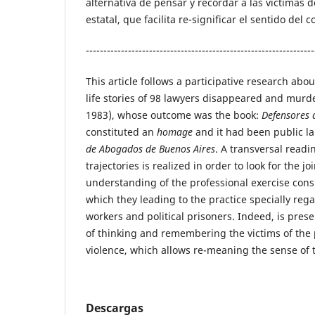
alternativa de pensar y recordar a las víctimas de
estatal, que facilita re-significar el sentido del
-----------------------------------------------------------------
This article follows a participative research abo
life stories of 98 lawyers disappeared and murd
1983), whose outcome was the book:
Defensores 
constituted an
homage
and it had been public l
de Abogados de Buenos Aires
. A transversal readin
trajectories is realized in order to look for the jo
understanding of the professional exercise cons
which they leading to the practice specially reg
workers and political prisoners. Indeed, is pres
of thinking and remembering the victims of the p
violence, which allows re-meaning the sense of t
Descargas