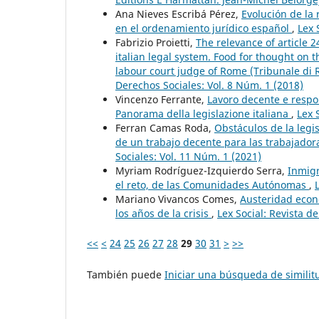
Ana Nieves Escribá Pérez,
Evolución de la
en el ordenamiento jurídico español
,
Lex 
Fabrizio Proietti,
The relevance of article 
italian legal system. Food for thought on 
labour court judge of Rome (Tribunale di 
Derechos Sociales: Vol. 8 Núm. 1 (2018)
Vincenzo Ferrante,
Lavoro decente e respon
Panorama della legislazione italiana
,
Lex 
Ferran Camas Roda,
Obstáculos de la legis
de un trabajo decente para las trabajador
Sociales: Vol. 11 Núm. 1 (2021)
Myriam Rodríguez-Izquierdo Serra,
Inmigr
el reto, de las Comunidades Autónomas
,
Mariano Vivancos Comes,
Austeridad econó
los años de la crisis
,
Lex Social: Revista d
<<
<
24
25
26
27
28
29
30
31
>
>>
También puede
Iniciar una búsqueda de simili