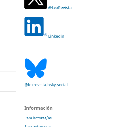
@LexRevista
Linkedin
@lexrevista.bsky.social
Información
Para lectores/as
Para autores/as