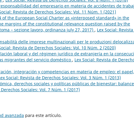
 responsabilidad del empresario en materia de accidentes de traba
Social: Revista de Derechos Sociales: Vol. 11 Núm. 1 (2021)
24 of the European Social Charter as «interposed standard» in the
the margins of the constitutional relevance question raised by the
Roma – sezione lavoro, ordinanza july 27, 2017)
,
Lex Social: Revista
sabilità delle imprese multinazionali per le produzioni delocalizza
Social: Revista de Derechos Sociales: Vol. 10 Núm. 2 (2020)
lación laboral y del régimen jurídico de extranjería en la consecuc
as migrantes del servicio doméstico
,
Lex Social: Revista de Derech
ación, integración y competencias en materia de empleo: el papel,
Lex Social: Revista de Derechos Sociales: Vol. 3 Núm. 1 (2013)
mica, derechos sociales y políticas públicas de bienestar: balanc
e Derechos Sociales: Vol. 7 Núm. 1 (2017)
tud avanzada
para este artículo.