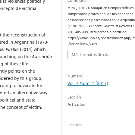
Cómo citar
 la violencia política y
 concepto de víctima.
Mira, J. (2017). Abogar en tiempos difíciles:
compromiso profesional de los abogados
desaparecidos y asesinados en la Argentin
------------
(1970-1983).
Lex Social: Revista De Derechos S
7
(1), 405–419. Recuperado a partir de
ut the reconstruction of
https://www.upo.es/revistas/index.php/le
ered in Argentina (1970-
l/article/view/2409
del Pueblo
(2014) which
Más formatos de cita
aunching on the
Asociación
g of these life
intly points on the
Número
idered by this group,
Vol. 7 Núm. 1 (2017)
arding to advocate for
ented an alternative way
Sección
olitical and state
Artículos
he concept of victim.
Licencia