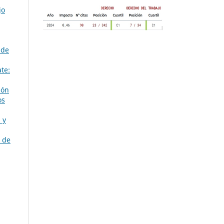
jo
 de
te:
ión
os
 y
e de