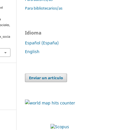
Para bibliotecarios/as
 el
a
ociales
,
Idioma
x_socia
Español (España)
English
Enviar un artículo