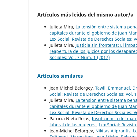
Artículos más leídos del mismo autor/a
Julieta Mira,
La tensión entre sistema penal
capitales durante el gobierno de Juan Ma
Lex Social: Revista de Derechos Sociales: V
Julieta Mira,
Justicia sin fronteras: El impa
reapertura de los juicios por los desapar
Sociales: Vol. 7 Núm. 1 (2017)
Artículos similares
Jean Michel Belorgey,
Tawil, Emmanuel, Dro
Social: Revista de Derechos Sociales: Vol. 
Julieta Mira,
La tensión entre sistema penal
capitales durante el gobierno de Juan Ma
Lex Social: Revista de Derechos Sociales: V
Patricia Nieto Rojas,
Insuficiencia del marc
laboral de las mujeres
,
Lex Social: Revist
Jean-Michel Belorgey,
Nikitas Aliprantis, 
Editions L'Harmattan. Jean-Michel Belorg