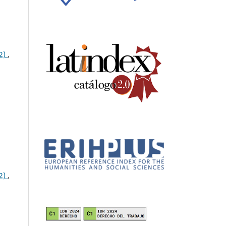
52)
,
52)
,