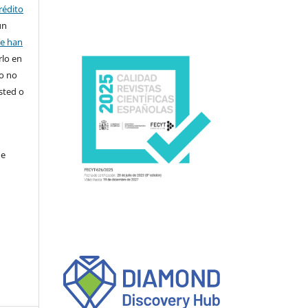
rédito
un
se han
rlo en
ro no
sted o
de