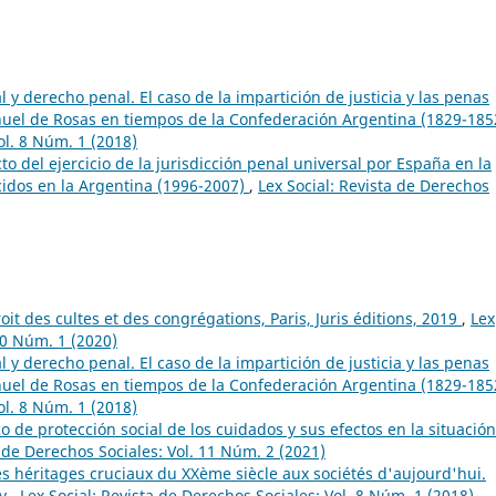
 y derecho penal. El caso de la impartición de justicia y las penas
nuel de Rosas en tiempos de la Confederación Argentina (1829-18
ol. 8 Núm. 1 (2018)
cto del ejercicio de la jurisdicción penal universal por España en la
ecidos en la Argentina (1996-2007)
,
Lex Social: Revista de Derechos
it des cultes et des congrégations, Paris, Juris éditions, 2019
,
Lex
10 Núm. 1 (2020)
 y derecho penal. El caso de la impartición de justicia y las penas
nuel de Rosas en tiempos de la Confederación Argentina (1829-18
ol. 8 Núm. 1 (2018)
o de protección social de los cuidados y sus efectos en la situación
a de Derechos Sociales: Vol. 11 Núm. 2 (2021)
Les héritages cruciaux du XXème siècle aux sociétés d'aujourd'hui.
ey
,
Lex Social: Revista de Derechos Sociales: Vol. 8 Núm. 1 (2018)