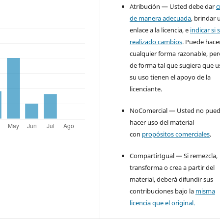
Atribución — Usted debe dar
c
de manera adecuada
, brindar 
enlace a la licencia, e
indicar si 
realizado cambios
. Puede hace
cualquier forma razonable, pe
de forma tal que sugiera que u
su uso tienen el apoyo de la
licenciante.
NoComercial — Usted no pue
hacer uso del material
con
propósitos comerciales
.
CompartirIgual — Si remezcla,
transforma o crea a partir del
material, deberá difundir sus
contribuciones bajo la
misma
licencia que el original.