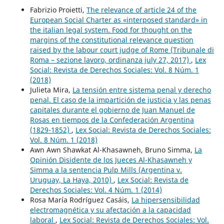
Fabrizio Proietti,
The relevance of article 24 of the
European Social Charter as «interposed standard» in
the italian legal system. Food for thought on the
margins of the constitutional relevance question
raised by the labour court judge of Rome (Tribunale di
Roma – sezione lavoro, ordinanza july 27, 2017)
,
Lex
Social: Revista de Derechos Sociales: Vol. 8 Núm. 1
(2018)
Julieta Mira,
La tensión entre sistema penal y derecho
penal. El caso de la impartición de justicia y las penas
capitales durante el gobierno de Juan Manuel de
Rosas en tiempos de la Confederación Argentina
(1829-1852)
,
Lex Social: Revista de Derechos Sociales:
Vol. 8 Núm. 1 (2018)
Awn Awn Shawkat Al-Khasawneh, Bruno Simma,
La
Opinión Disidente de los Jueces Al-Khasawneh y
Simma a la sentencia Pulp Mills (Argentina v.
Uruguay, La Haya, 2010)
,
Lex Social: Revista de
Derechos Sociales: Vol. 4 Núm. 1 (2014)
Rosa María Rodríguez Casáis,
La hipersensibilidad
electromagnética y su afectación a la capacidad
laboral
,
Lex Social: Revista de Derechos Sociales: Vol.