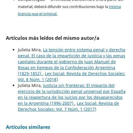
material, deberá difundir sus contribuciones bajo la
misma
licencia que el original.
Artículos más leídos del mismo autor/a
Julieta Mira,
La tensión entre sistema penal y derecho
penal. El caso de la impartición de justicia y las penas
capitales durante el gobierno de Juan Manuel de
Rosas en tiempos de la Confederación Argentina
(1829-1852)
,
Lex Social: Revista de Derechos Sociales:
Vol. 8 Núm. 1 (2018)
Julieta Mira,
Justicia sin fronteras: El impacto del
ejercicio de la jurisdicción penal universal por España
en la reapertura de los juicios por los desaparecidos
en la Argentina (1996-2007)
,
Lex Social: Revista de
Derechos Sociales: Vol. 7 Núm. 1 (2017)
Artículos similares