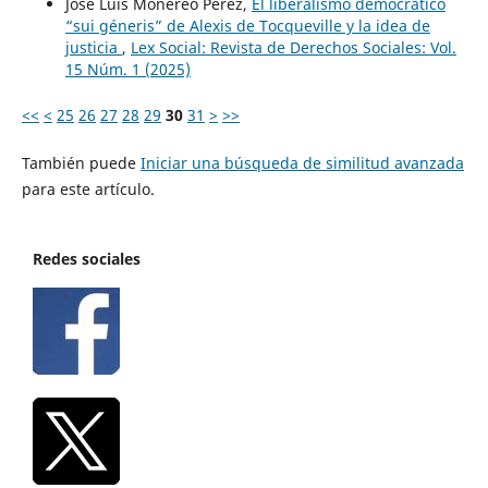
José Luis Monereo Pérez,
El liberalismo democrático
“sui géneris” de Alexis de Tocqueville y la idea de
justicia
,
Lex Social: Revista de Derechos Sociales: Vol.
15 Núm. 1 (2025)
<<
<
25
26
27
28
29
30
31
>
>>
También puede
Iniciar una búsqueda de similitud avanzada
para este artículo.
Redes sociales