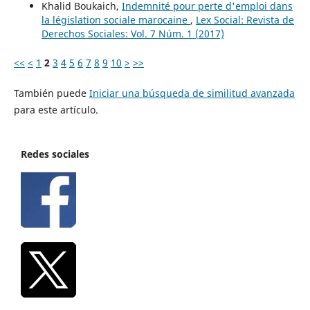
Khalid Boukaich,
Indemnité pour perte d'emploi dans
la législation sociale marocaine
,
Lex Social: Revista de
Derechos Sociales: Vol. 7 Núm. 1 (2017)
<<
<
1
2
3
4
5
6
7
8
9
10
>
>>
También puede
Iniciar una búsqueda de similitud avanzada
para este artículo.
Redes sociales