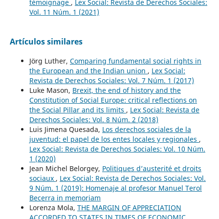
témoignage
,
Lex Social: Revista de Derechos Sociales:
Vol. 11 Núm. 1 (2021)
Artículos similares
Jörg Luther,
Comparing fundamental social rights in
the European and the Indian union
,
Lex Social:
Revista de Derechos Sociales: Vol. 7 Núm. 1 (2017)
Luke Mason,
Brexit, the end of history and the
Constitution of Social Europe: critical reflections on
the Social Pillar and its limits
,
Lex Social: Revista de
Derechos Sociales: Vol. 8 Núm. 2 (2018)
Luis Jimena Quesada,
Los derechos sociales de la
juventud: el papel de los entes locales y regionales
,
Lex Social: Revista de Derechos Sociales: Vol. 10 Núm.
1 (2020)
Jean Michel Belorgey,
Politiques d’austerité et droits
sociaux
,
Lex Social: Revista de Derechos Sociales: Vol.
9 Núm. 1 (2019): Homenaje al profesor Manuel Terol
Becerra in memoriam
Lorenza Mola,
THE MARGIN OF APPRECIATION
ACCORDED TO STATES IN TIMES OF ECONOMIC