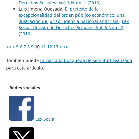
Derechos Sociales: Vol. 3 Núm. 1 (2013)
Luis Jimena Quesada,
El pretexto de la
excepcionalidad del orden público económico: una
ilustración de jurisprudencia nacional anticrisis
,
Lex
Social: Revista de Derechos Sociales: Vol. 6 Núm. 2
(2016)
<<
<
5
6
7
8
9
10
11
12
13
>
>>
También puede
Iniciar una búsqueda de similitud avanzada
para este artículo.
Redes sociales
Lex Social