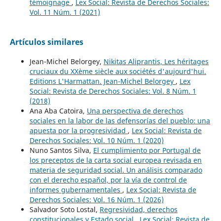
témoignage
,
Lex Social: Revista de Derechos Sociales:
Vol. 11 Núm. 1 (2021)
Artículos similares
Jean-Michel Belorgey,
Nikitas Aliprantis, Les héritages
cruciaux du XXème siècle aux sociétés d'aujourd'hui.
Editions L'Harmattan. Jean-Michel Belorgey
,
Lex
Social: Revista de Derechos Sociales: Vol. 8 Núm. 1
(2018)
Ana Aba Catoira,
Una perspectiva de derechos
sociales en la labor de las defensorías del pueblo: una
apuesta por la progresividad
,
Lex Social: Revista de
Derechos Sociales: Vol. 10 Núm. 1 (2020)
Nuno Santos Silva,
El cumplimiento por Portugal de
los preceptos de la carta social europea revisada en
materia de seguridad social. Un análisis comparado
con el derecho español, por la vía de control de
informes gubernamentales
,
Lex Social: Revista de
Derechos Sociales: Vol. 16 Núm. 1 (2026)
Salvador Soto Lostal,
Regresividad, derechos
constitucionales y Estado social
,
Lex Social: Revista de