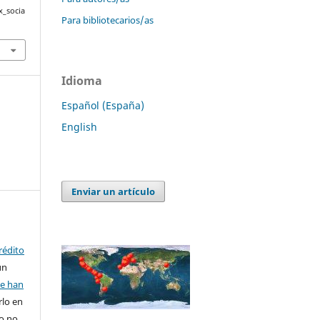
x_socia
Para bibliotecarios/as
Idioma
Español (España)
English
Enviar un artículo
rédito
un
se han
rlo en
ro no