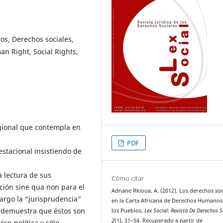
s, Derechos sociales,
an Right, Social Rights,
egional que contempla en
PDF
estacional insistiendo de
a lectura de sus
Cómo citar
ición sine qua non para el
Adnane Rkioua, A. (2012). Los derechos soc
argo la “jurisprudencia”
en la Carta Africana de Derechos Humanos
s demuestra que éstos son
los Pueblos.
Lex Social: Revista De Derechos S
2
(1), 31–54. Recuperado a partir de
o-­política y sólo