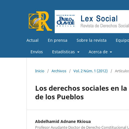
Actual
En prensa
Sobre la revista
Equipo
Envíos
Estadísticas
Acerca de
Inicio
/
Archivos
/
Vol. 2 Núm. 1 (2012)
/
Artículo
Los derechos sociales en l
de los Pueblos
Abdelhamid Adnane Rkioua
Profesor Ayudante Doctor de Derecho Constitucional U