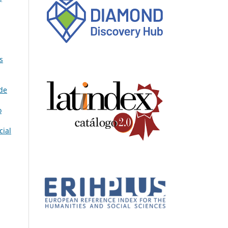
s
 de
o
cial