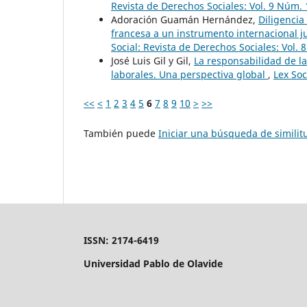
Revista de Derechos Sociales: Vol. 9 Núm
Adoración Guamán Hernández,
Diligencia
francesa a un instrumento internacional
Social: Revista de Derechos Sociales: Vol. 
José Luis Gil y Gil,
La responsabilidad de l
laborales. Una perspectiva global
,
Lex Soc
<<
<
1
2
3
4
5
6
7
8
9
10
>
>>
También puede
Iniciar una búsqueda de simili
ISSN: 2174-6419
Universidad Pablo de Olavide