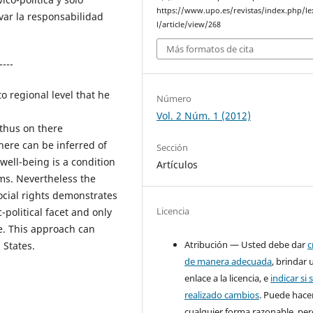
https://www.upo.es/revistas/index.php/le
var la responsabilidad
l/article/view/268
Más formatos de cita
----
o regional level that he
Número
Vol. 2 Núm. 1 (2012)
 thus on there
here can be inferred of
Sección
well-­being is a condition
Artículos
oms. Nevertheless the
ocial rights demonstrates
Licencia
-­political facet and only
te. This approach can
Atribución — Usted debe dar
c
 States.
de manera adecuada
, brindar 
enlace a la licencia, e
indicar si 
realizado cambios
. Puede hace
cualquier forma razonable, pe