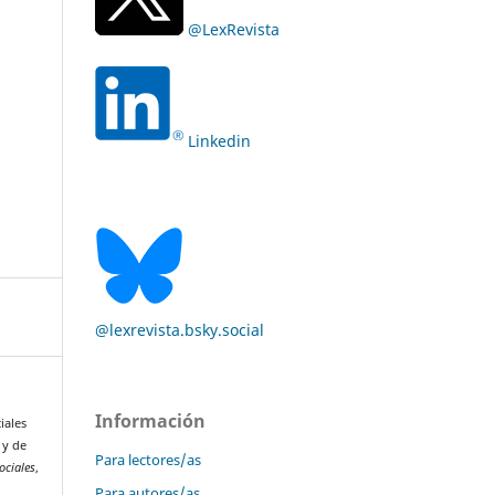
@LexRevista
Linkedin
@lexrevista.bsky.social
Información
iales
 y de
Para lectores/as
ociales
,
Para autores/as