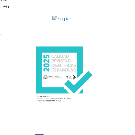
sted o
de
:
,