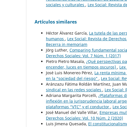
sociales y culturales
,
Lex Social: Revista d
Artículos similares
Héctor Álvarez García,
La tutela de las pe
humanos
,
Lex Social: Revista de Derechos
Becerra in memoriam
Jörg Luther,
Comparing fundamental social
Derechos Sociales: Vol. 7 Núm. 1 (2017)
Pietro Pietro Masala,
¿Qué perspectivas pa
encender, luces en tiempos oscuros)
,
Lex 
José Luis Monereo Pérez,
La renta mínima 
en la “sociedad del riesgo"
,
Lex Social: R
Aránzazu Fátima Roldán Martínez, Juan M
sindical en las redes sociales
,
Lex Social:
Adriana Margarita Porcelli,
¿Plataformas d
inflexión en la jurisprudencia laboral arge
plataformas “VTC” y el conductor
,
Lex Soc
José Manuel del Valle Villar,
Empresas mult
Derechos Sociales: Vol. 10 Núm. 2 (2020)
Luis Jimena Quesada,
El constitucionalism