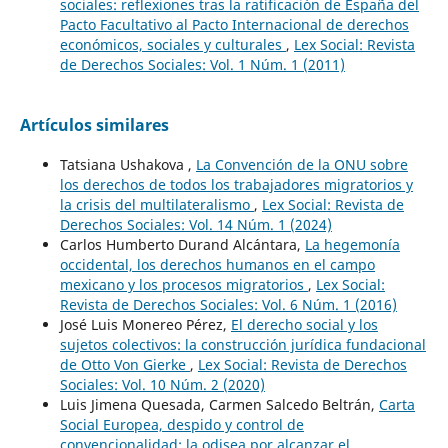
sociales: reflexiones tras la ratificación de España del
Pacto Facultativo al Pacto Internacional de derechos
económicos, sociales y culturales
,
Lex Social: Revista
de Derechos Sociales: Vol. 1 Núm. 1 (2011)
Artículos similares
Tatsiana Ushakova ,
La Convención de la ONU sobre
los derechos de todos los trabajadores migratorios y
la crisis del multilateralismo
,
Lex Social: Revista de
Derechos Sociales: Vol. 14 Núm. 1 (2024)
Carlos Humberto Durand Alcántara,
La hegemonía
occidental, los derechos humanos en el campo
mexicano y los procesos migratorios
,
Lex Social:
Revista de Derechos Sociales: Vol. 6 Núm. 1 (2016)
José Luis Monereo Pérez,
El derecho social y los
sujetos colectivos: la construcción jurídica fundacional
de Otto Von Gierke
,
Lex Social: Revista de Derechos
Sociales: Vol. 10 Núm. 2 (2020)
Luis Jimena Quesada, Carmen Salcedo Beltrán,
Carta
Social Europea, despido y control de
convencionalidad: la odisea por alcanzar el