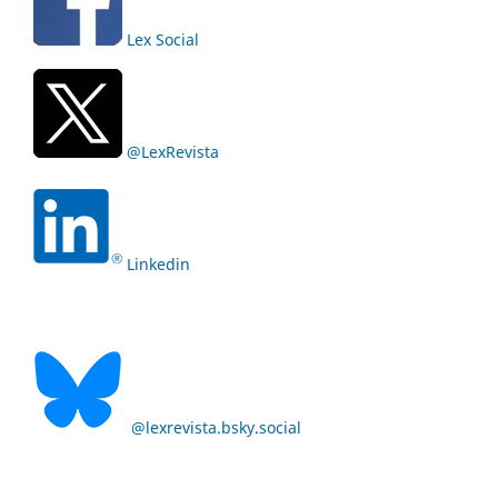
Lex Social
@LexRevista
Linkedin
@lexrevista.bsky.social