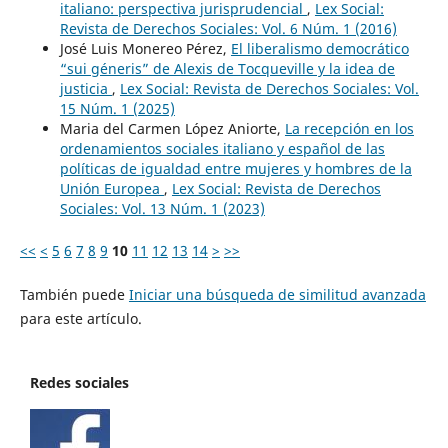
italiano: perspectiva jurisprudencial
,
Lex Social:
Revista de Derechos Sociales: Vol. 6 Núm. 1 (2016)
José Luis Monereo Pérez,
El liberalismo democrático
“sui géneris” de Alexis de Tocqueville y la idea de
justicia
,
Lex Social: Revista de Derechos Sociales: Vol.
15 Núm. 1 (2025)
Maria del Carmen López Aniorte,
La recepción en los
ordenamientos sociales italiano y español de las
políticas de igualdad entre mujeres y hombres de la
Unión Europea
,
Lex Social: Revista de Derechos
Sociales: Vol. 13 Núm. 1 (2023)
<<
<
5
6
7
8
9
10
11
12
13
14
>
>>
También puede
Iniciar una búsqueda de similitud avanzada
para este artículo.
Redes sociales