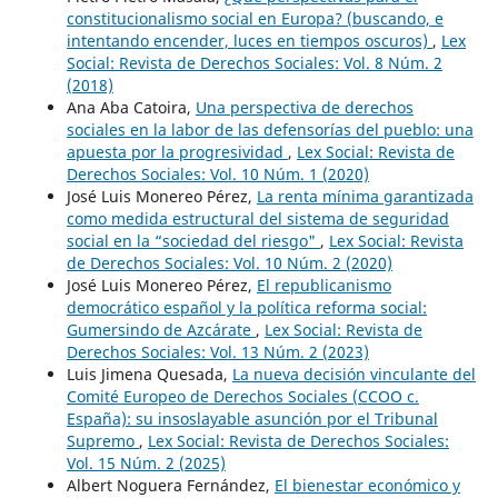
constitucionalismo social en Europa? (buscando, e
intentando encender, luces en tiempos oscuros)
,
Lex
Social: Revista de Derechos Sociales: Vol. 8 Núm. 2
(2018)
Ana Aba Catoira,
Una perspectiva de derechos
sociales en la labor de las defensorías del pueblo: una
apuesta por la progresividad
,
Lex Social: Revista de
Derechos Sociales: Vol. 10 Núm. 1 (2020)
José Luis Monereo Pérez,
La renta mínima garantizada
como medida estructural del sistema de seguridad
social en la “sociedad del riesgo"
,
Lex Social: Revista
de Derechos Sociales: Vol. 10 Núm. 2 (2020)
José Luis Monereo Pérez,
El republicanismo
democrático español y la política reforma social:
Gumersindo de Azcárate
,
Lex Social: Revista de
Derechos Sociales: Vol. 13 Núm. 2 (2023)
Luis Jimena Quesada,
La nueva decisión vinculante del
Comité Europeo de Derechos Sociales (CCOO c.
España): su insoslayable asunción por el Tribunal
Supremo
,
Lex Social: Revista de Derechos Sociales:
Vol. 15 Núm. 2 (2025)
Albert Noguera Fernández,
El bienestar económico y