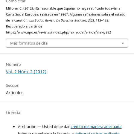
Cómo citar
Milione, C. (2012). ¿Es razonable que España no haya ratificado todavía la
Carta Social Europea, revisada en 1996?: Algunas reflexiones sobre el estado
de la cuestión.
Lex Social: Revista De Derechos Sociales
,
2
(2), 113–132.
Recuperado a partir de
https://www.upo.es/revistas/index.php/lex_social/article/view/282
Más formatos de cita
Número
Vol. 2 Núm. 2 (2012)
Sección
Artículos
Licencia
Atribución — Usted debe dar
crédito de manera adecuada
,
brindar un enlace a la licencia, e
indicar si se han realizado