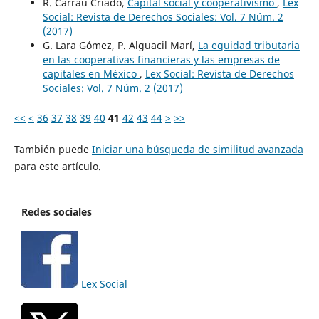
R. Carrau Criado,
Capital social y cooperativismo
,
Lex
Social: Revista de Derechos Sociales: Vol. 7 Núm. 2
(2017)
G. Lara Gómez, P. Alguacil Marí,
La equidad tributaria
en las cooperativas financieras y las empresas de
capitales en México
,
Lex Social: Revista de Derechos
Sociales: Vol. 7 Núm. 2 (2017)
<<
<
36
37
38
39
40
41
42
43
44
>
>>
También puede
Iniciar una búsqueda de similitud avanzada
para este artículo.
Redes sociales
Lex Social