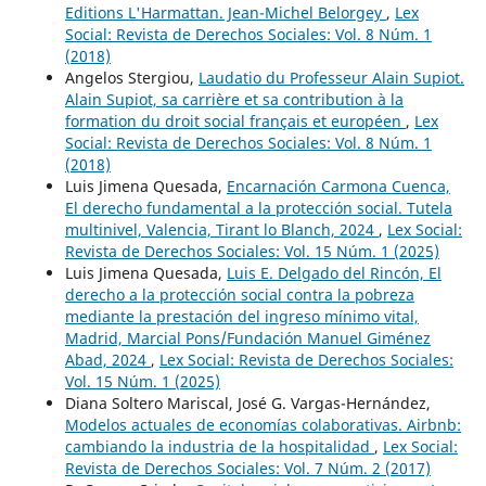
Editions L'Harmattan. Jean-Michel Belorgey
,
Lex
Social: Revista de Derechos Sociales: Vol. 8 Núm. 1
(2018)
Angelos Stergiou,
Laudatio du Professeur Alain Supiot.
Alain Supiot, sa carrière et sa contribution à la
formation du droit social français et européen
,
Lex
Social: Revista de Derechos Sociales: Vol. 8 Núm. 1
(2018)
Luis Jimena Quesada,
Encarnación Carmona Cuenca,
El derecho fundamental a la protección social. Tutela
multinivel, Valencia, Tirant lo Blanch, 2024
,
Lex Social:
Revista de Derechos Sociales: Vol. 15 Núm. 1 (2025)
Luis Jimena Quesada,
Luis E. Delgado del Rincón, El
derecho a la protección social contra la pobreza
mediante la prestación del ingreso mínimo vital,
Madrid, Marcial Pons/Fundación Manuel Giménez
Abad, 2024
,
Lex Social: Revista de Derechos Sociales:
Vol. 15 Núm. 1 (2025)
Diana Soltero Mariscal, José G. Vargas-Hernández,
Modelos actuales de economías colaborativas. Airbnb:
cambiando la industria de la hospitalidad
,
Lex Social:
Revista de Derechos Sociales: Vol. 7 Núm. 2 (2017)