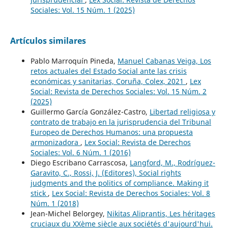
Sociales: Vol. 15 Núm. 1 (2025)
Artículos similares
Pablo Marroquín Pineda,
Manuel Cabanas Veiga, Los
retos actuales del Estado Social ante las crisis
económicas y sanitarias, Coruña, Colex, 2021
,
Lex
Social: Revista de Derechos Sociales: Vol. 15 Núm. 2
(2025)
Guillermo García González-Castro,
Libertad religiosa y
contrato de trabajo en la jurisprudencia del Tribunal
Europeo de Derechos Humanos: una propuesta
armonizadora
,
Lex Social: Revista de Derechos
Sociales: Vol. 6 Núm. 1 (2016)
Diego Escribano Carrascosa,
Langford, M., Rodríguez-
Garavito, C., Rossi, J. (Editores), Social rights
judgments and the politics of compliance. Making it
stick
,
Lex Social: Revista de Derechos Sociales: Vol. 8
Núm. 1 (2018)
Jean-Michel Belorgey,
Nikitas Aliprantis, Les héritages
cruciaux du XXème siècle aux sociétés d'aujourd'hui.