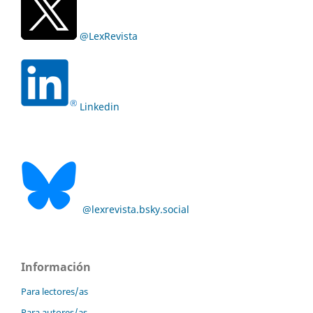
@LexRevista
Linkedin
@lexrevista.bsky.social
Información
Para lectores/as
Para autores/as