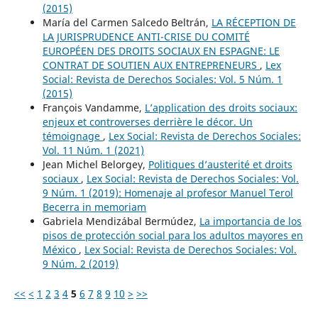
(2015)
María del Carmen Salcedo Beltrán,
LA RÉCEPTION DE
LA JURISPRUDENCE ANTI-CRISE DU COMITÉ
EUROPÉEN DES DROITS SOCIAUX EN ESPAGNE: LE
CONTRAT DE SOUTIEN AUX ENTREPRENEURS
,
Lex
Social: Revista de Derechos Sociales: Vol. 5 Núm. 1
(2015)
François Vandamme,
L’application des droits sociaux:
enjeux et controverses derrière le décor. Un
témoignage
,
Lex Social: Revista de Derechos Sociales:
Vol. 11 Núm. 1 (2021)
Jean Michel Belorgey,
Politiques d’austerité et droits
sociaux
,
Lex Social: Revista de Derechos Sociales: Vol.
9 Núm. 1 (2019): Homenaje al profesor Manuel Terol
Becerra in memoriam
Gabriela Mendizábal Bermúdez,
La importancia de los
pisos de protección social para los adultos mayores en
México
,
Lex Social: Revista de Derechos Sociales: Vol.
9 Núm. 2 (2019)
<<
<
1
2
3
4
5
6
7
8
9
10
>
>>