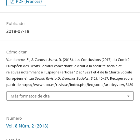
PDF (Francés)
Publicado
2018-07-18
Cómo citar
Vandamme, F., & Canosa Usera, R. (2018). Les Conclusions (2017) du Comité
Européen des Droits Sociaux concernant le droit a la securite sociale et
relatives notamment a l’Espagne (articles 12 et 13§§1 et 4 de la Charte Sociale
Européenne).
Lex Social: Revista De Derechos Sociales
,
8
(2), 40–57. Recuperado a
partir de https://www.upo.es/revistas/index.php/lex_social/article/view/3480
Más formatos de cita
Número
Vol. 8 Núm. 2 (2018)
Sección