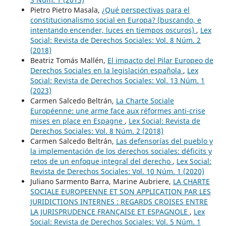
Pietro Pietro Masala,
¿Qué perspectivas para el
constitucionalismo social en Europa? (buscando, e
intentando encender, luces en tiempos oscuros)
,
Lex
Social: Revista de Derechos Sociales: Vol. 8 Núm. 2
(2018)
Beatriz Tomás Mallén,
El impacto del Pilar Europeo de
Derechos Sociales en la legislación española
,
Lex
Social: Revista de Derechos Sociales: Vol. 13 Núm. 1
(2023)
Carmen Salcedo Beltrán,
La Charte Sociale
Européenne: une arme face aux réformes anti-crise
mises en place en Espagne
,
Lex Social: Revista de
Derechos Sociales: Vol. 8 Núm. 2 (2018)
Carmen Salcedo Beltrán,
Las defensorías del pueblo y
la implementación de los derechos sociales: déficits y
retos de un enfoque integral del derecho
,
Lex Social:
Revista de Derechos Sociales: Vol. 10 Núm. 1 (2020)
Juliano Sarmento Barra, Marine Aubriere,
LA CHARTE
SOCIALE EUROPEENNE ET SON APPLICATION PAR LES
JURIDICTIONS INTERNES : REGARDS CROISES ENTRE
LA JURISPRUDENCE FRANÇAISE ET ESPAGNOLE
,
Lex
Social: Revista de Derechos Sociales: Vol. 5 Núm. 1