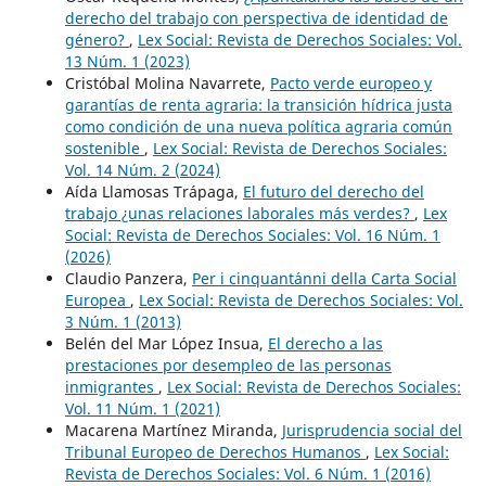
derecho del trabajo con perspectiva de identidad de
género?
,
Lex Social: Revista de Derechos Sociales: Vol.
13 Núm. 1 (2023)
Cristóbal Molina Navarrete,
Pacto verde europeo y
garantías de renta agraria: la transición hídrica justa
como condición de una nueva política agraria común
sostenible
,
Lex Social: Revista de Derechos Sociales:
Vol. 14 Núm. 2 (2024)
Aída Llamosas Trápaga,
El futuro del derecho del
trabajo ¿unas relaciones laborales más verdes?
,
Lex
Social: Revista de Derechos Sociales: Vol. 16 Núm. 1
(2026)
Claudio Panzera,
Per i cinquant´anni della Carta Social
Europea
,
Lex Social: Revista de Derechos Sociales: Vol.
3 Núm. 1 (2013)
Belén del Mar López Insua,
El derecho a las
prestaciones por desempleo de las personas
inmigrantes
,
Lex Social: Revista de Derechos Sociales:
Vol. 11 Núm. 1 (2021)
Macarena Martínez Miranda,
Jurisprudencia social del
Tribunal Europeo de Derechos Humanos
,
Lex Social:
Revista de Derechos Sociales: Vol. 6 Núm. 1 (2016)