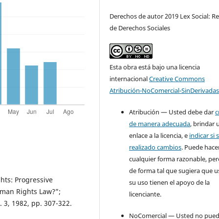
Derechos de autor 2019 Lex Social: Re
de Derechos Sociales
Esta obra está bajo una licencia
internacional
Creative Commons
Atribución-NoComercial-SinDerivadas
Atribución — Usted debe dar
c
de manera adecuada
, brindar 
enlace a la licencia, e
indicar si 
realizado cambios
. Puede hace
cualquier forma razonable, pe
de forma tal que sugiera que u
ghts: Progressive
su uso tienen el apoyo de la
uman Rights Law?”;
licenciante.
. 3, 1982, pp. 307-322.
NoComercial — Usted no pue