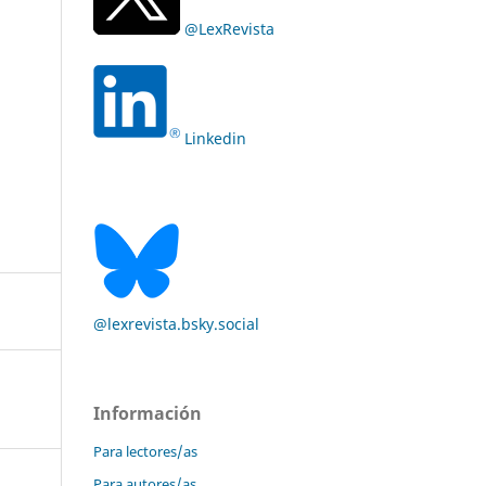
@LexRevista
Linkedin
@lexrevista.bsky.social
Información
Para lectores/as
Para autores/as