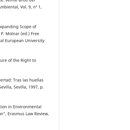
biental, Vol. 9, nº 1,
 Expanding Scope of
P. Molnar (ed.) Free
al European University
ure of the Right to
rtad: Tras las huellas
villa, Sevilla, 1997, p.
ation in Environmental
on”, Erasmus Law Review,