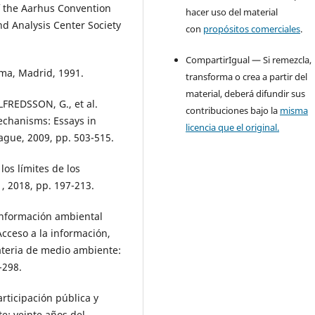
f the Aarhus Convention
hacer uso del material
d Analysis Center Society
con
propósitos comerciales
.
CompartirIgual — Si remezcla,
ema, Madrid, 1991.
transforma o crea a partir del
material, deberá difundir sus
LFREDSSON, G., et al.
contribuciones bajo la
misma
echanisms: Essays in
licencia que el original.
ague, 2009, pp. 503-515.
los límites de los
1, 2018, pp. 197-213.
información ambiental
Acceso a la información,
materia de medio ambiente:
-298.
rticipación pública y
e: veinte años del