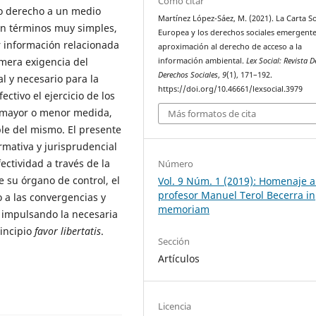
Cómo citar
co derecho a un medio
Martínez López-Sáez, M. (2021). La Carta So
en términos muy simples,
Europea y los derechos sociales emergente
r información relacionada
aproximación al derecho de acceso a la
mera exigencia del
información ambiental.
Lex Social: Revista D
Derechos Sociales
,
9
(1), 171–192.
al y necesario para la
https://doi.org/10.46661/lexsocial.3979
ctivo el ejercicio de los
 mayor o menor medida,
Más formatos de cita
le del mismo. El presente
rmativa y jurisprudencial
ctividad a través de la
Número
e su órgano de control, el
Vol. 9 Núm. 1 (2019): Homenaje a
profesor Manuel Terol Becerra in
 a las convergencias y
memoriam
e impulsando la necesaria
rincipio
favor libertatis
.
Sección
Artículos
Licencia