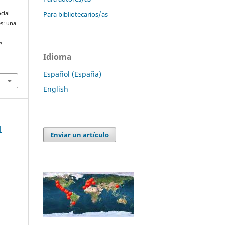
Para bibliotecarios/as
cial
s: una
e
Idioma
Español (España)
English
l
Enviar un artículo