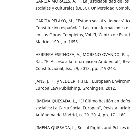
GARCÍA MORALES, A. F., La justiciabilidad de lo
sociales y culturales (DESC), Universidad Compl
GARCIA PELAYO, M., “Estado social y democrátic
Constitución española”, Las transformaciones d
en sus Obras Completas, Vol. II, Centro de Estud
Madrid, 1991, p. 1656
HERRERA ESPINOZA, A., MORENO OVANDO, P.I.
R.I., “El Acceso a la Información Ambiental”, Re
Constitucional, Iss. 29, 2013, pp. 219-243.
JANS, J. H., y VEDDER, H.H.B., European Environm
Europa Law Publishing, Groningen, 2012.
JIMEMA QUESADA, L., “El último bastión en defe
sociales: La Carta Social Europea”, Revista Juríd
Autónoma de Madrid, n. 29, 2014, pp. 171-189.
JIMENA QUESADA, L., Social Rights and Polices 