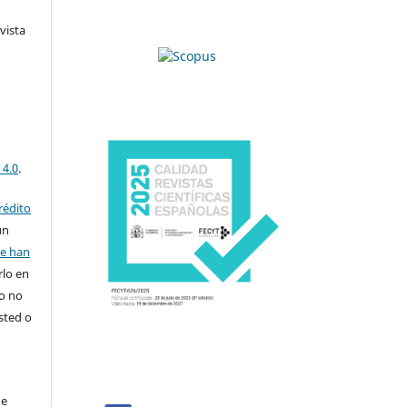
vista
 4.0
.
rédito
un
se han
rlo en
ro no
sted o
de