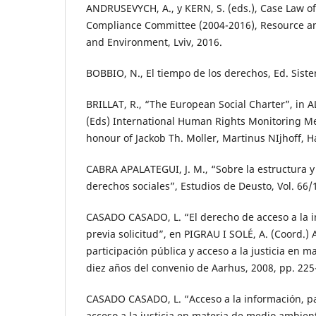
ANDRUSEVYCH, A., y KERN, S. (eds.), Case Law o
Compliance Committee (2004-2016), Resource an
and Environment, Lviv, 2016.
BOBBIO, N., El tiempo de los derechos, Ed. Sist
BRILLAT, R., “The European Social Charter”, in A
(Eds) International Human Rights Monitoring M
honour of Jackob Th. Moller, Martinus NIjhoff, H
CABRA APALATEGUI, J. M., “Sobre la estructura y 
derechos sociales”, Estudios de Deusto, Vol. 66/
CASADO CASADO, L. “El derecho de acceso a la 
previa solicitud”, en PIGRAU I SOLÉ, A. (Coord.) 
participación pública y acceso a la justicia en 
diez años del convenio de Aarhus, 2008, pp. 225
CASADO CASADO, L. “Acceso a la información, pa
acceso a la justicia en materia de medio ambient