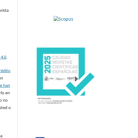
vista
 4.0
.
rédito
un
se han
rlo en
ro no
sted o
de