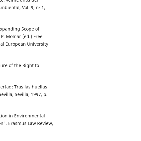
biental, Vol. 9, nº 1,
 Expanding Scope of
P. Molnar (ed.) Free
al European University
ure of the Right to
rtad: Tras las huellas
villa, Sevilla, 1997, p.
ation in Environmental
on”, Erasmus Law Review,