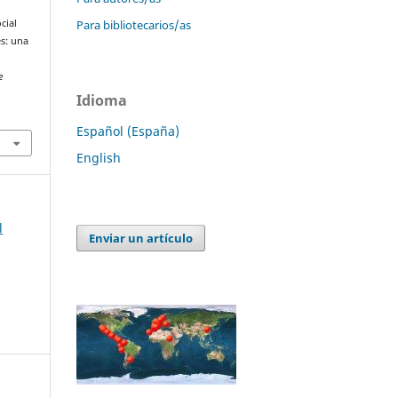
Para bibliotecarios/as
cial
s: una
e
Idioma
Español (España)
English
l
Enviar un artículo