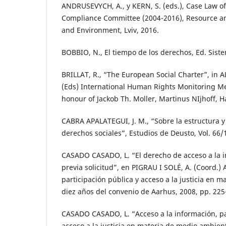
ANDRUSEVYCH, A., y KERN, S. (eds.), Case Law o
Compliance Committee (2004-2016), Resource an
and Environment, Lviv, 2016.
BOBBIO, N., El tiempo de los derechos, Ed. Sist
BRILLAT, R., “The European Social Charter”, in A
(Eds) International Human Rights Monitoring M
honour of Jackob Th. Moller, Martinus NIjhoff, H
CABRA APALATEGUI, J. M., “Sobre la estructura y 
derechos sociales”, Estudios de Deusto, Vol. 66/
CASADO CASADO, L. “El derecho de acceso a la 
previa solicitud”, en PIGRAU I SOLÉ, A. (Coord.) 
participación pública y acceso a la justicia en 
diez años del convenio de Aarhus, 2008, pp. 225
CASADO CASADO, L. “Acceso a la información, pa
acceso a la justicia en materia de medio ambient