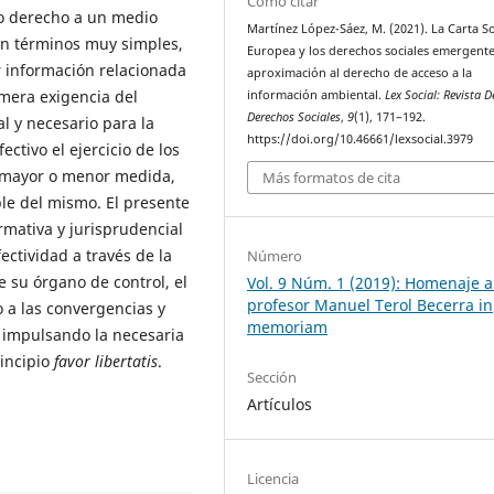
Cómo citar
co derecho a un medio
Martínez López-Sáez, M. (2021). La Carta So
en términos muy simples,
Europea y los derechos sociales emergente
r información relacionada
aproximación al derecho de acceso a la
mera exigencia del
información ambiental.
Lex Social: Revista D
Derechos Sociales
,
9
(1), 171–192.
al y necesario para la
https://doi.org/10.46661/lexsocial.3979
ctivo el ejercicio de los
 mayor o menor medida,
Más formatos de cita
le del mismo. El presente
rmativa y jurisprudencial
ctividad a través de la
Número
e su órgano de control, el
Vol. 9 Núm. 1 (2019): Homenaje a
profesor Manuel Terol Becerra in
 a las convergencias y
memoriam
e impulsando la necesaria
rincipio
favor libertatis
.
Sección
Artículos
Licencia