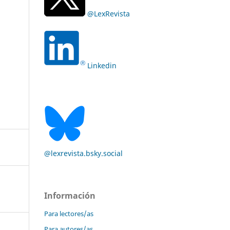
@LexRevista
Linkedin
@lexrevista.bsky.social
Información
Para lectores/as
Para autores/as