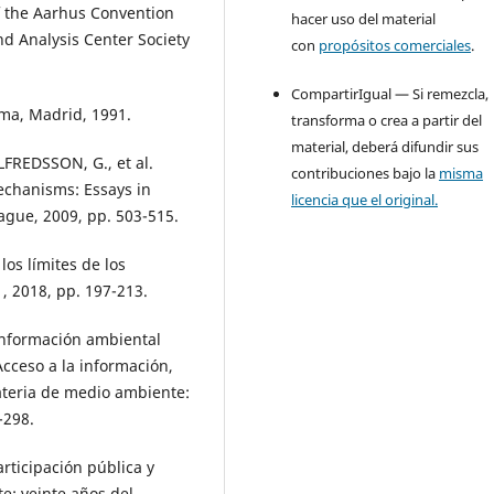
f the Aarhus Convention
hacer uso del material
d Analysis Center Society
con
propósitos comerciales
.
CompartirIgual — Si remezcla,
ema, Madrid, 1991.
transforma o crea a partir del
material, deberá difundir sus
LFREDSSON, G., et al.
contribuciones bajo la
misma
echanisms: Essays in
licencia que el original.
ague, 2009, pp. 503-515.
los límites de los
1, 2018, pp. 197-213.
información ambiental
Acceso a la información,
materia de medio ambiente:
-298.
rticipación pública y
e: veinte años del