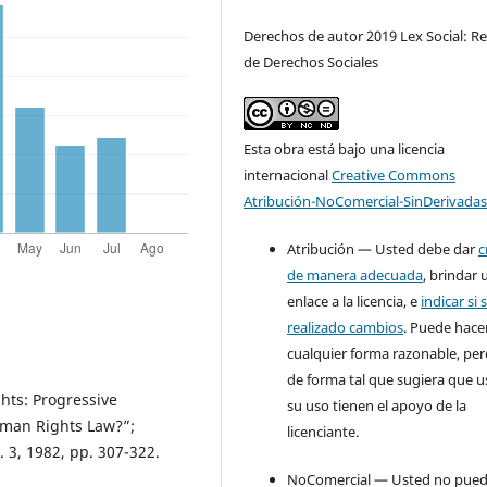
Derechos de autor 2019 Lex Social: Re
de Derechos Sociales
Esta obra está bajo una licencia
internacional
Creative Commons
Atribución-NoComercial-SinDerivadas
Atribución — Usted debe dar
c
de manera adecuada
, brindar 
enlace a la licencia, e
indicar si 
realizado cambios
. Puede hace
cualquier forma razonable, pe
de forma tal que sugiera que u
ghts: Progressive
su uso tienen el apoyo de la
uman Rights Law?”;
licenciante.
. 3, 1982, pp. 307-322.
NoComercial — Usted no pue