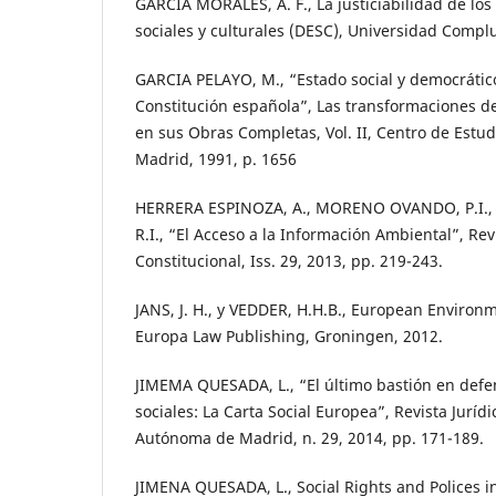
GARCÍA MORALES, A. F., La justiciabilidad de lo
sociales y culturales (DESC), Universidad Compl
GARCIA PELAYO, M., “Estado social y democrátic
Constitución española”, Las transformaciones d
en sus Obras Completas, Vol. II, Centro de Estud
Madrid, 1991, p. 1656
HERRERA ESPINOZA, A., MORENO OVANDO, P.I.
R.I., “El Acceso a la Información Ambiental”, Re
Constitucional, Iss. 29, 2013, pp. 219-243.
JANS, J. H., y VEDDER, H.H.B., European Environm
Europa Law Publishing, Groningen, 2012.
JIMEMA QUESADA, L., “El último bastión en defe
sociales: La Carta Social Europea”, Revista Juríd
Autónoma de Madrid, n. 29, 2014, pp. 171-189.
JIMENA QUESADA, L., Social Rights and Polices 