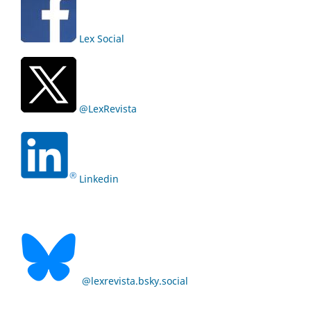
Lex Social
@LexRevista
Linkedin
@lexrevista.bsky.social