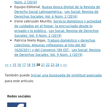
Núm. 2 (2016)
Equipo Editorial,
Nueva época digital de la Revista de
Derecho Social Latinoamérica
,
Lex Social: Revista de
Derechos Sociales: Vol. 6 Núm. 2 (2016)
Irene Lebrusán Murillo,
Servicio doméstico y actividad
de cuidados en el hogar: la encrucijada desde lo
privado y lo público
,
Lex Social: Revista de Derechos
Sociales: Vol. 9 Núm. 2 (2019)
Patricia Nieto Rojas,
Trabajo doméstico y derechos
colectivos. Algunas reflexiones al hilo del RD
1620/2011 y del Convenio 189 OIT
,
Lex Social: Revista
de Derechos Sociales: Vol. 9 Núm. 2 (2019)
<<
<
15
16
17
18
19
20
21
22
23
24
>
>>
También puede
Iniciar una búsqueda de similitud avanzada
para este artículo.
Redes sociales